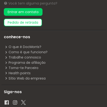
Você tem alguma pergunta?
Entrar em contato
pedido de retirada
conhece-nos
O que é DocMorris?
Como é que funciona?
Trabalhe connosco
Programa de afiliação
Torna-te Parceiro
Health points
Sítio Web da empresa
Siga-nos