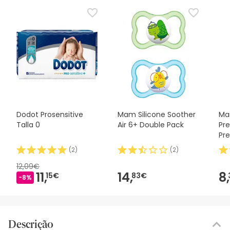
Dodot Prosensitive
Mam Silicone Soother
Mam
Talla 0
Air 6+ Double Pack
Pr
Pre
& 
(
2
)
(
2
)
12,09€
11,
14,
8,
15€
83€
-8%
Descrição