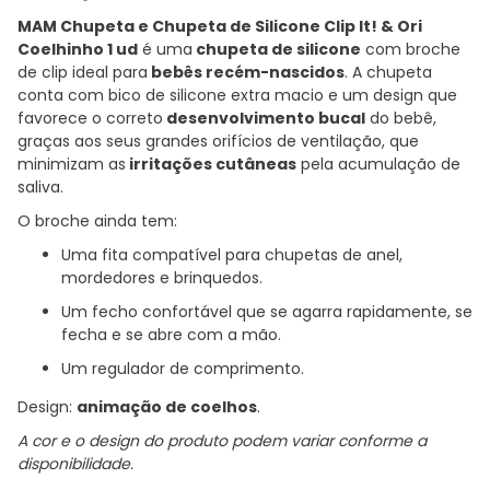
MAM Chupeta e Chupeta de Silicone Clip It! & Ori
Coelhinho 1 ud
é uma
chupeta de silicone
com broche
de clip ideal para
bebês recém-nascidos
. A chupeta
conta com bico de silicone extra macio e um design que
favorece o correto
desenvolvimento bucal
do bebê,
graças aos seus grandes orifícios de ventilação, que
minimizam as
irritações cutâneas
pela acumulação de
saliva.
O broche ainda tem:
Uma fita compatível para chupetas de anel,
mordedores e brinquedos.
Um fecho confortável que se agarra rapidamente, se
fecha e se abre com a mão.
Um regulador de comprimento.
Design:
animação de coelhos
.
A cor e o design do produto podem variar conforme a
disponibilidade.