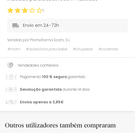
1
Envio em 24-72h
Vendido por
PromoFarma Ecom, S.L.
#mam
#acessórios para bebé
#chupetas
#correntes
Vendedores confiáveis
Pagamento
100 % seguro
garantido
Devolução garantida
durante 14 dias
Envios apenas a 3,85€
Outros utilizadores também compraram