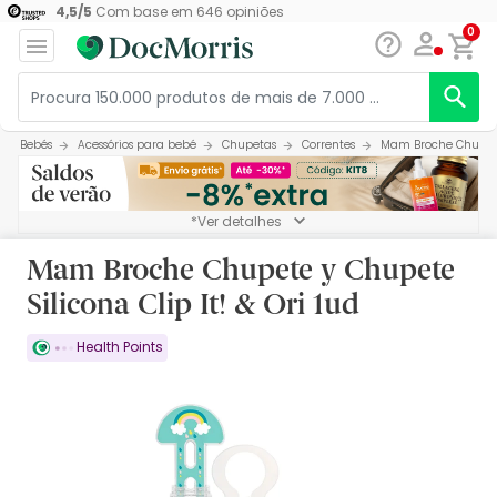
4,5
/
5
Com base em
646
opiniões
0
Bebés
Acessórios para bebé
Chupetas
Correntes
Mam Broche Chupete y
*Ver detalhes
Mam Broche Chupete y Chupete
Silicona Clip It! & Ori 1ud
Health Points