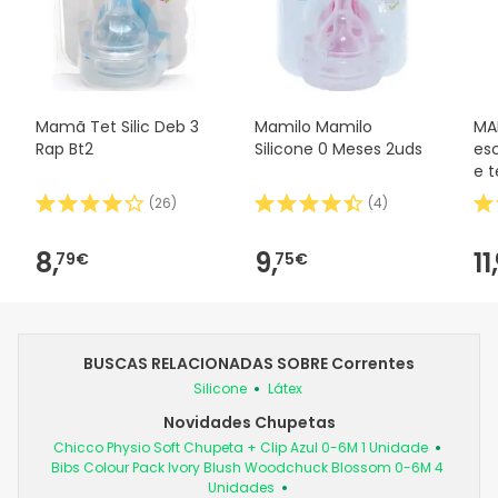
Mamã Tet Silic Deb 3
Mamilo Mamilo
MA
Rap Bt2
Silicone 0 Meses 2uds
es
e t
(
26
)
(
4
)
8,
9,
11,
79€
75€
BUSCAS RELACIONADAS SOBRE Correntes
Silicone
Látex
Novidades Chupetas
Chicco Physio Soft Chupeta + Clip Azul 0-6M 1 Unidade
Bibs Colour Pack Ivory Blush Woodchuck Blossom 0-6M 4
Unidades