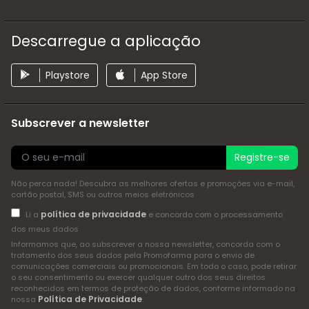
Descarregue a aplicação
Playstore
App Store
Subscrever a newsletter
Registre-se
Não perca nada! Descubra as melhores ofertas e promoções via e-mail,
cartão postal, SMS ou outros meios eletrónicos
política de privacidade
Li a
e concordo com o processamento
dos meus dados
Informamos que, ao subscrever a nossa newsletter, concorda com o
tratamento dos seus dados pela Promofarma para o envio de
comunicações comerciais ou promocionais. Em todo o caso, pode retirar
o seu consentimento ou exercer qualquer outro dos seus direitos
reconhecidos em termos de proteção de dados, conforme informado na
Política de Privacidade
nossa
.