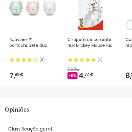
segurança, não hesites em contactar-nos. Além disso, se
desejares, também podes devolver o produto seguindo os
nossos termos e condições
.
Suavinex ™
Chupeta de corrente
Co
portachupete duo
Nuk Mickey Mouse 1ud
rea
(
8
)
(
2
)
5,00€
7,
4,
8,
99€
74€
-5%
Opiniões
Classificação geral