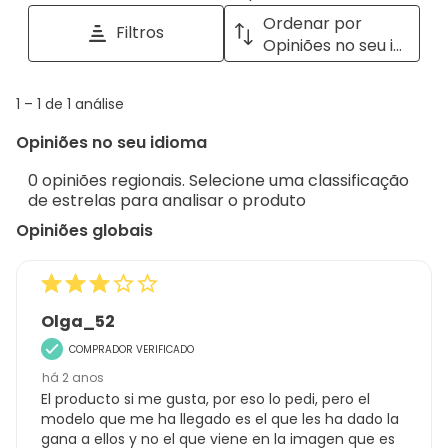
tópicos
a
Ordenar por
Filtros
e
pop
Opiniões no seu idioma
opiniões
with
info
1
1
–
1 de 1
análise
abou
to
Regi
Opiniões no seu idioma
1
Sort.
de
0 opiniões regionais. Selecione uma classificação
1
de estrelas para analisar o produto
análise
Opiniões globais
Olga_52
COMPRADOR VERIFICADO
há 2 anos
El producto si me gusta, por eso lo pedi, pero el
modelo que me ha llegado es el que les ha dado la
gana a ellos y no el que viene en la imagen que es