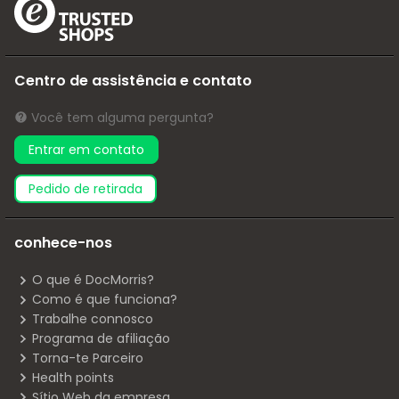
Centro de assistência e contato
Você tem alguma pergunta?
Entrar em contato
pedido de retirada
conhece-nos
O que é DocMorris?
Como é que funciona?
Trabalhe connosco
Programa de afiliação
Torna-te Parceiro
Health points
Sítio Web da empresa