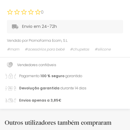
0
Envio em 24-72h
Vendido por
PromoFarma Ecom, S.L.
#mam
#acessórios para bebé
#chupetas
#silicone
Vendedores confiáveis
Pagamento
100 % seguro
garantido
Devolução garantida
durante 14 dias
Envios apenas a 3,85€
Outros utilizadores também compraram