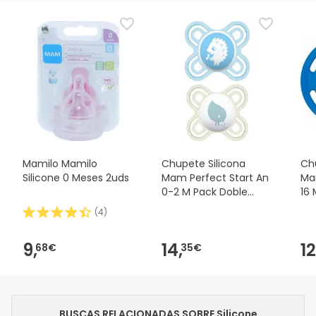
Mamilo Mamilo
Chupete Silicona
Ch
Silicone 0 Meses 2uds
Mam Perfect Start An
Ma
0-2 M Pack Doble
16 
MAM,
(
4
)
9,
14,
12
68€
35€
BUSCAS RELACIONADAS SOBRE Silicone