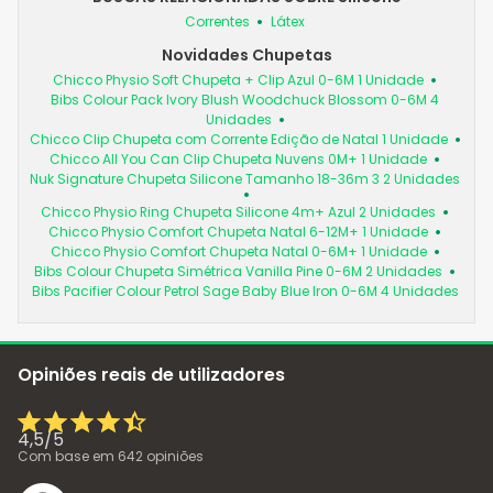
Correntes
Látex
Novidades Chupetas
Chicco Physio Soft Chupeta + Clip Azul 0-6M 1 Unidade
Bibs Colour Pack Ivory Blush Woodchuck Blossom 0-6M 4
Unidades
Chicco Clip Chupeta com Corrente Edição de Natal 1 Unidade
Chicco All You Can Clip Chupeta Nuvens 0M+ 1 Unidade
Nuk Signature Chupeta Silicone Tamanho 18-36m 3 2 Unidades
Chicco Physio Ring Chupeta Silicone 4m+ Azul 2 Unidades
Chicco Physio Comfort Chupeta Natal 6-12M+ 1 Unidade
Chicco Physio Comfort Chupeta Natal 0-6M+ 1 Unidade
Bibs Colour Chupeta Simétrica Vanilla Pine 0-6M 2 Unidades
Bibs Pacifier Colour Petrol Sage Baby Blue Iron 0-6M 4 Unidades
Opiniões reais de utilizadores
4,5
/
5
Com base em
642
opiniões