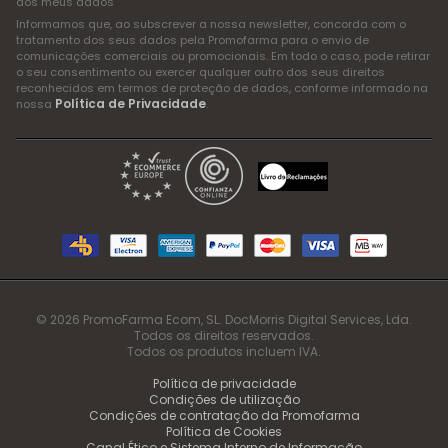
dos meus dados
Informamos que, ao subscrever a nossa newsletter, concorda com o
tratamento dos seus dados pela Promofarma para o envio de
comunicações comerciais ou promocionais. Em todo o caso, pode retirar
o seu consentimento ou exercer qualquer outro dos seus direitos
reconhecidos em termos de proteção de dados, conforme informado na
Política de Privacidade
nossa
.
© 2026 PromoFarma Ecom, SL. DocMorris Digital Services, Lda.
Todos os direitos reservados.
Todos os produtos incluem IVA.
Política de privacidade
Condições de utilização
Condições de contratação da Promofarma
Política de Cookies
Canal Ético e Sistema Interno de Informação