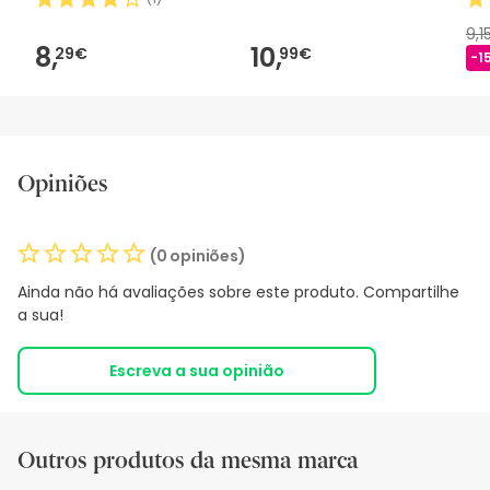
9,1
8,
10,
29€
99€
-1
Opiniões
(0 opiniões)
Ainda não há avaliações sobre este produto. Compartilhe
a sua!
Escreva a sua opinião
Outros produtos da mesma marca