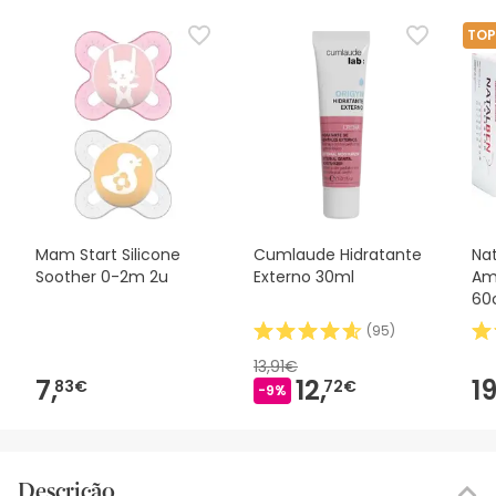
TOP
Mam Start Silicone
Cumlaude Hidratante
Na
Soother 0-2m 2u
Externo 30ml
Am
60
(
95
)
13,91€
7,
12,
19
83€
72€
-9%
Descrição