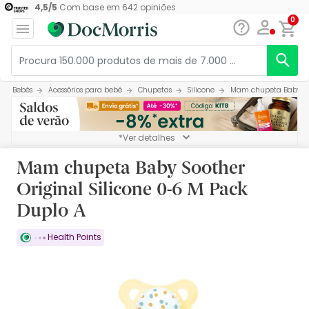
4,5
/
5
Com base em
642
opiniões
0
Bebés
Acessórios para bebé
Chupetas
Silicone
Mam chupeta Baby Soo
*Ver detalhes
Mam chupeta Baby Soother
Original Silicone 0-6 M Pack
Duplo A
Health Points