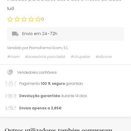
1ud
0
Envio em 24-72h
Vendido por
PromoFarma Ecom, S.L.
#mam
#acessórios para bebé
#chupetas
#silicone
Vendedores confiáveis
Pagamento
100 % seguro
garantido
Devolução garantida
durante 14 dias
Envios apenas a 3,85€
Outros utilizadores também compraram