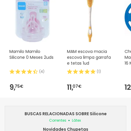
Mamilo Mamilo
MAM escova macia
Ch
Silicone 0 Meses 2uds
escova limpa garrafa
Ma
e tetas 1ud
16 
(
4
)
(
1
)
9,
11,
12
75€
07€
BUSCAS RELACIONADAS SOBRE Silicone
Correntes
Látex
Novidades Chupetas