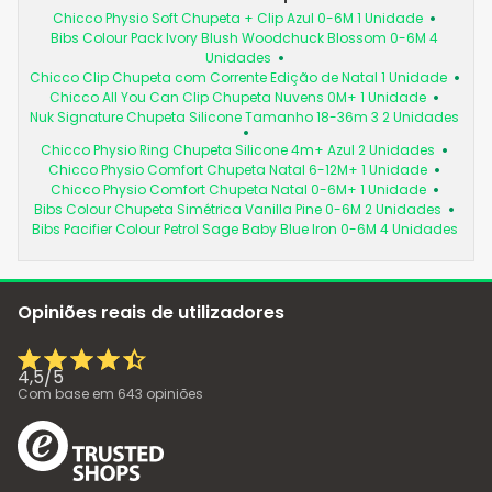
Chicco Physio Soft Chupeta + Clip Azul 0-6M 1 Unidade
Bibs Colour Pack Ivory Blush Woodchuck Blossom 0-6M 4
Unidades
Chicco Clip Chupeta com Corrente Edição de Natal 1 Unidade
Chicco All You Can Clip Chupeta Nuvens 0M+ 1 Unidade
Nuk Signature Chupeta Silicone Tamanho 18-36m 3 2 Unidades
Chicco Physio Ring Chupeta Silicone 4m+ Azul 2 Unidades
Chicco Physio Comfort Chupeta Natal 6-12M+ 1 Unidade
Chicco Physio Comfort Chupeta Natal 0-6M+ 1 Unidade
Bibs Colour Chupeta Simétrica Vanilla Pine 0-6M 2 Unidades
Bibs Pacifier Colour Petrol Sage Baby Blue Iron 0-6M 4 Unidades
Opiniões reais de utilizadores
4,5
/
5
Com base em
643
opiniões