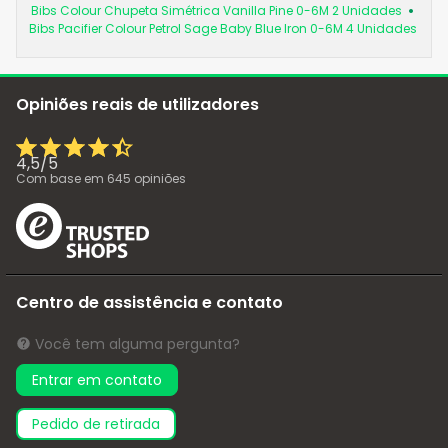
Bibs Colour Chupeta Simétrica Vanilla Pine 0-6M 2 Unidades
Bibs Pacifier Colour Petrol Sage Baby Blue Iron 0-6M 4 Unidades
Opiniões reais de utilizadores
4,5
/
5
Com base em
645
opiniões
Centro de assistência e contato
Você tem alguma pergunta?
Entrar em contato
pedido de retirada