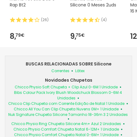
Rap Bt2
Silicone 0 Meses 2uds
Ma
16 
(
26
)
(
4
)
8,
9,
12
79€
75€
BUSCAS RELACIONADAS SOBRE Silicone
Correntes
Látex
Novidades Chupetas
Chicco Physio Soft Chupeta + Clip Azul 0-6M 1 Unidade
Bibs Colour Pack Ivory Blush Woodchuck Blossom 0-6M 4
Unidades
Chicco Clip Chupeta com Corrente Edição de Natal 1 Unidade
Chicco All You Can Clip Chupeta Nuvens 0M+ 1 Unidade
Nuk Signature Chupeta Silicone Tamanho 18-36m 3 2 Unidades
Chicco Physio Ring Chupeta Silicone 4m+ Azul 2 Unidades
Chicco Physio Comfort Chupeta Natal 6-12M+ 1 Unidade
Chicco Physio Comfort Chupeta Natal 0-6M+ 1 Unidade