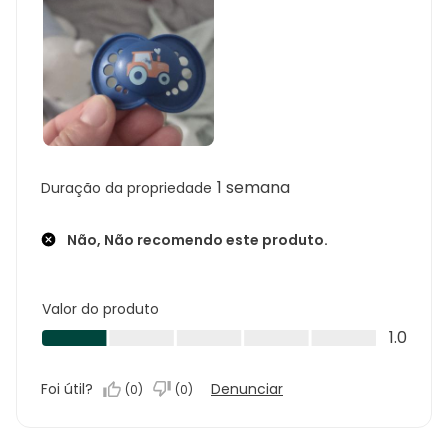
1 semana
Duração da propriedade
Não, Não recomendo este produto.
Valor do produto
Valor
1.0
do
produto,
Foi útil?
Denunciar
(
0
)
(
0
)
1.0
em
5