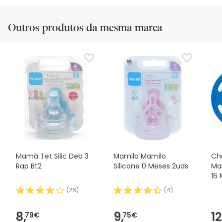
Outros produtos da mesma marca
Mamã Tet Silic Deb 3
Mamilo Mamilo
Ch
Rap Bt2
Silicone 0 Meses 2uds
Ma
16 
(
26
)
(
4
)
8,
9,
12
79€
75€