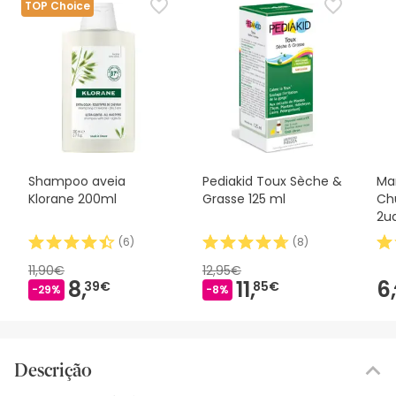
TOP Choice
Shampoo aveia
Pediakid Toux Sèche &
Ma
Klorane 200ml
Grasse 125 ml
Ch
2u
(
6
)
(
8
)
11,90€
12,95€
8,
11,
6,
39€
85€
-29%
-8%
Descrição