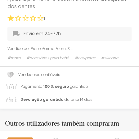
dos dentes
1
Envio em 24-72h
Vendido por
PromoFarma Ecom, S.L.
#mam
#acessórios para bebé
#chupetas
#silicone
Vendedores confiáveis
Pagamento
100 % seguro
garantido
Devolução garantida
durante 14 dias
Outros utilizadores também compraram