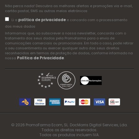
Não perca nada! Descubra as melhores ofertas e promoções via e-mail,
cartão postal, SMS ou outros meios eletrónicos
política de privacidade
Li a
e concordo com o processamento
dos meus dados
Informamos que, ao subscrever a nossa newsletter, concorda com o
tratamento dos seus dados pela Promofarma para o envio de
comunicações comerciais ou promocionais. Em todo o caso, pode retirar
o seu consentimento ou exercer qualquer outro dos seus direitos
reconhecidos em termos de proteção de dados, conforme informado na
Política de Privacidade
nossa
.
© 2026 PromoFarma Ecom, SL. DocMorris Digital Services, Lda.
Todos os direitos reservados.
Todos os produtos incluem IVA.