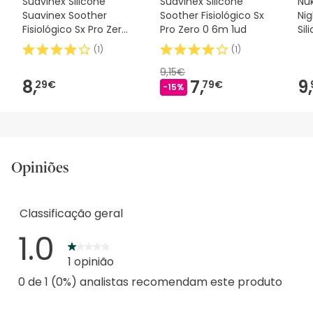
Suavinex Silicone
Suavinex Silicone
Nuk
Suavinex Soother
Soother Fisiológico Sx
Ni
Fisiológico Sx Pro Zero
Pro Zero 0 6m 1ud
Sil
2m 1 peça
2u
(
1
)
(
1
)
9,15€
8,
7,
9,
29€
79€
-15%
Opiniões
Classificação geral
1.0
1 opinião
0 de 1 (0%) analistas recomendam este produto