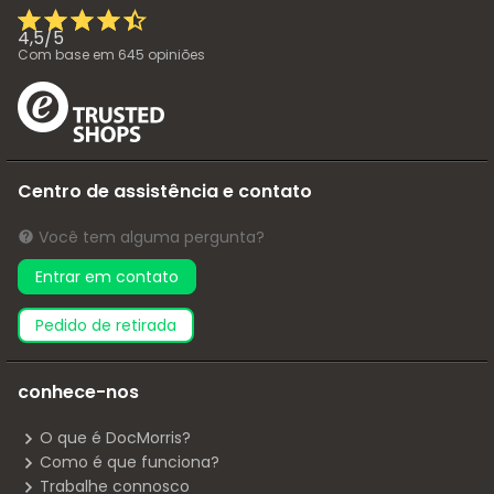
4,5
/
5
Com base em
645
opiniões
Centro de assistência e contato
Você tem alguma pergunta?
Entrar em contato
pedido de retirada
conhece-nos
O que é DocMorris?
Como é que funciona?
Trabalhe connosco