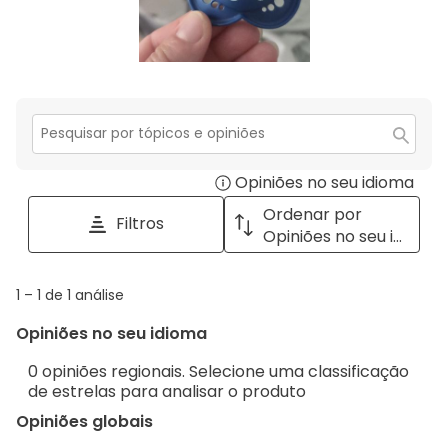
Secção
para
Opiniões no seu idioma
Disp
pesquisar
tópicos
a
Ordenar por
Filtros
e
pop
Opiniões no seu idioma
opiniões
with
info
1
1
–
1 de 1
análise
abou
to
Regi
Opiniões no seu idioma
1
Sort.
de
0 opiniões regionais. Selecione uma classificação
1
de estrelas para analisar o produto
análise
Opiniões globais