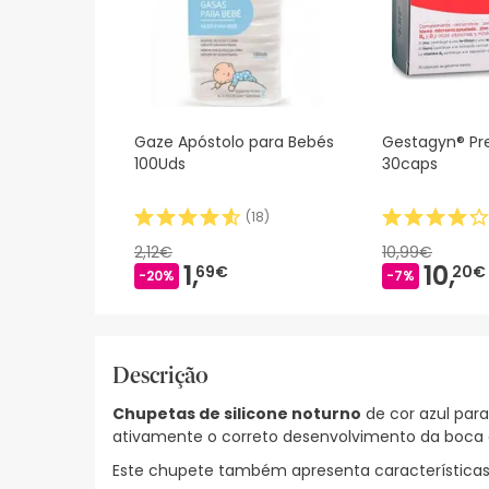
Gaze Apóstolo para Bebés
Gestagyn® P
100Uds
30caps
(
18
)
2,12€
10,99€
1,
10,
69€
20€
-20%
-7%
Descrição
Chupetas de silicone noturno
de cor azul par
ativamente o correto desenvolvimento da boca d
Este chupete também apresenta características 