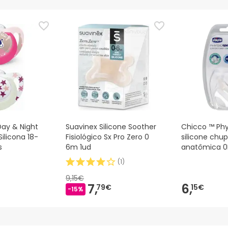
nça para este produto, mas estamos a trabalhar nisso. Reco
ias as informações de segurança que acompanham o produto ant
 Além disso, se desejares, também podes devolver o produto s
Day & Night
Suavinex Silicone Soother
Chicco ™ Phy
ilicona 18-
Fisiológico Sx Pro Zero 0
silicone chu
s
6m 1ud
anatômica 0
(
1
)
9,15€
7,
6,
79€
15€
-15%