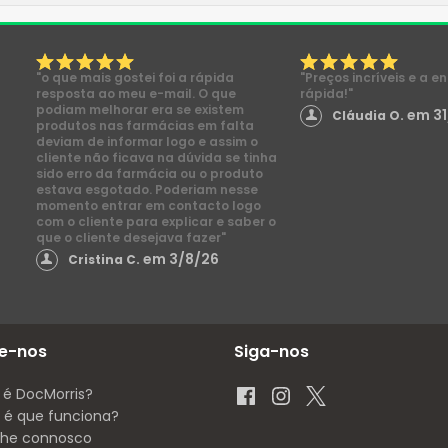
"o que mais gostei foi a rápida
"Preços incríveis e a e
resposta ao meu e-mail. O que
rápida!"
podiam melhorar era se existem
em 31
Cláudia O.
produtos nas farmácias em falta
deviam de informar logo e assim o
cliente não ficava na dúvida se tinha
sido erro da farmácia ou o produto
estava esgotado. Poderiam nesse
momento entrar em contacto logo
com o cliente para explicar e saber o
que o cliente desejava fazer"
em 3/8/26
Cristina C.
e-nos
Siga-nos
 é DocMorris?
é que funciona?
lhe connosco