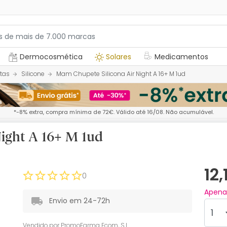
Dermocosmética
Solares
Medicamentos
tas
Silicone
Mam Chupete Silicona Air Night A 16+ M 1ud
*-8% extra, compra mínima de 72€. Válido até 16/08. Não acumulável.
ight A 16+ M 1ud
12
0
Apen
Envio em 24-72h
Vendido por
PromoFarma Ecom, S.L.