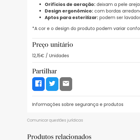
Orifícios de aeração:
deixam a pele areja
Design ergonômico:
com bordas arredond
Aptos para esterilizar:
podem ser lavados
*A cor e o design do produto podem variar confo
Preço unitário
12,15€ / Unidades
Partilhar
Informações sobre segurança e produtos
Recursos de segurança visual
Dados do fabrica
Comunicar questões jurídicas
Recursos de segurança visual
Produtos relacionados