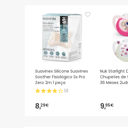
De momento, não dispomos de imagens de segura
actualizações. Entretanto, recomendamos que le
sobre segurança, não hesites em contactar-nos.
Suavinex Silicone Suavinex
Nuk Starlight 
Soother Fisiológico Sx Pro
Chupetes de S
Zero 2m 1 peça
36 Meses 2ud
(
1
)
8,
9,
29€
95€