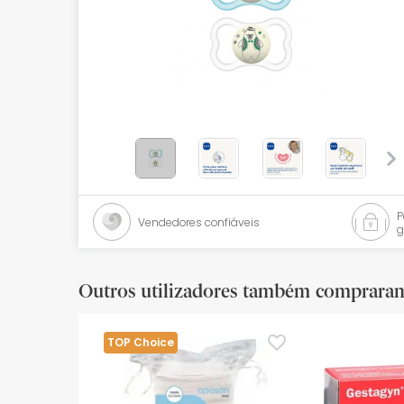
Bebés
Ótica
Ortopedia
Ervanária
Cosmética natural
Promoções
Vendedores confiáveis
g
Marcas
Mais vendidos
Outros utilizadores também comprara
Health points
TOP Choice
Blog