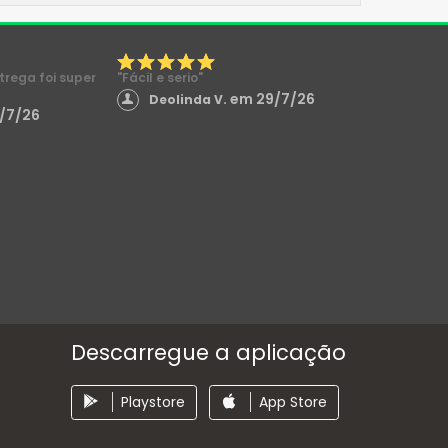
ntrega foi super
"Fácil e serio"
em 29/7/26
Deolinda V.
/7/26
Descarregue a aplicação
Playstore
App Store