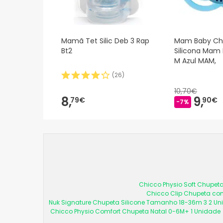
Mamã Tet Silic Deb 3 Rap
Mam Baby Ch
Bt2
Silicona Mam 
M Azul MAM,
(
26
)
10,70€
8,
9,
79€
90€
-7%
Chicco Physio Soft Chupeta
Chicco Clip Chupeta com
Nuk Signature Chupeta Silicone Tamanho 18-36m 3 2 U
Chicco Physio Comfort Chupeta Natal 0-6M+ 1 Unidade