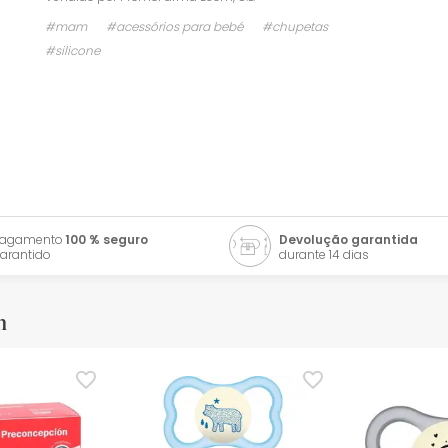
#mam
#acessórios para bebé
#chupetas
#silicone
Pagamento
100 % seguro
Devolução garantida
arantido
durante 14 dias
m