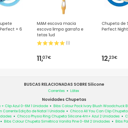
upete
MAM escova macia
Chupeta de 
Perfect + 6
escova limpa garrafa e
Perfect Night
tetas 1ud
(
1
)
11,
12,
07€
23€
BUSCAS RELACIONADAS SOBRE Silicone
Correntes
Látex
Novidades Chupetas
 + Clip Azul 0-6M 1 Unidade
Bibs Colour Pack Ivory Blush Woodchuck
 Corrente Edição de Natal 1 Unidade
Chicco All You Can Clip Chupet
nidades
Chicco Physio Ring Chupeta Silicone 4m+ Azul 2 Unidades
C
Bibs Colour Chupeta Simétrica Vanilla Pine 0-6M 2 Unidades
Bibs Pa