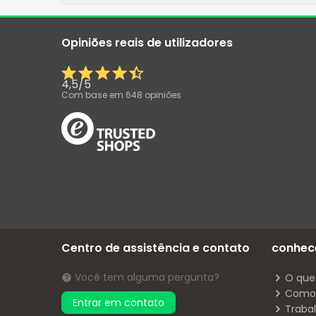
Opiniões reais de utilizadores
4,5
/
5
Com base em
648
opiniões
Centro de assistência e contato
conhec
Você tem alguma pergunta?
O que
Como 
Entrar em contato
Traba