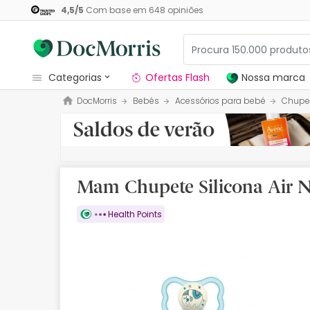
4,5
/
5
Com base em
648
opiniões
categorias
Ofertas Flash
Nossa marca
DocMorris
Bebés
Acessórios para bebé
Chupe
Dermocosmetica
Nossa marca
Solares
Mam Chupete Silicona Air N
Medicamentos
Health Points
Cosmética
Saúde
Higiene
Dietética