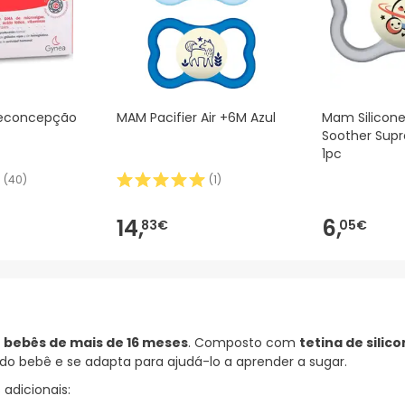
reconcepção
MAM Pacifier Air +6M Azul
Mam Silicone
Soother Sup
1pc
(
40
)
(
1
)
14,
6,
83€
05€
a
bebês de mais de 16 meses
. Composto com
tetina de silic
o bebê e se adapta para ajudá-lo a aprender a sugar.
adicionais: