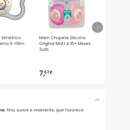
Mam Supre
 Simétrico
Mam Chupete Silicona
Silicona Sim
remo R +16m
Original Matt A 16+ Meses
2uds
13,
20€
7,
67€
one
, fina, suave e resistente, que favorece