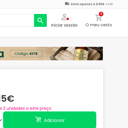
Envio apenas a 3,85€
+info
0
O meu cesto
Iniciar sessão
,15€
as
2
unidades a este preço
Adicionar