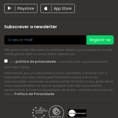
Playstore
App Store
Subscrever a newsletter
Registre-se
Não perca nada! Descubra as melhores ofertas e promoções via e-mail,
cartão postal, SMS ou outros meios eletrónicos
política de privacidade
Li a
e concordo com o processamento
dos meus dados
Informamos que, ao subscrever a nossa newsletter, concorda com o
tratamento dos seus dados pela Promofarma para o envio de
comunicações comerciais ou promocionais. Em todo o caso, pode retirar
o seu consentimento ou exercer qualquer outro dos seus direitos
reconhecidos em termos de proteção de dados, conforme informado na
Política de Privacidade
nossa
.