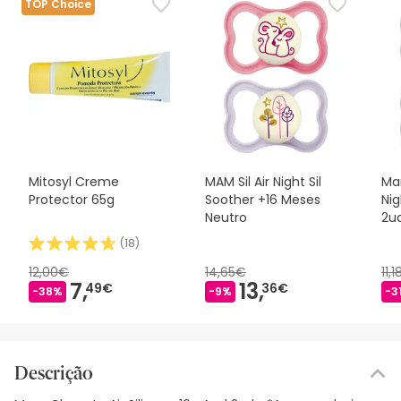
TOP Choice
Mitosyl Creme
MAM Sil Air Night Sil
Mam
Protector 65g
Soother +16 Meses
Nig
Neutro
2u
(
18
)
12,00€
14,65€
11,
7,
13,
49€
36€
-38%
-9%
-3
Descrição