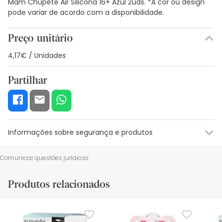
Mam Chupete Air Silicona 16+ Azul 2uds. *A cor ou design
pode variar de acordo com a disponibilidade.
Preço unitário
4,17€ / Unidades
Partilhar
Informações sobre segurança e produtos
Recursos de segurança visual
Dados do fabricante
Gestor o
Comunicar questões jurídicas
Recursos de segurança visual
Produtos relacionados
De momento, não dispomos de imagens de segurança
para este produto, mas estamos a trabalhar nisso.
Recomendamos que voltes mais tarde para veres as
actualizações. Entretanto, recomendamos que leias as