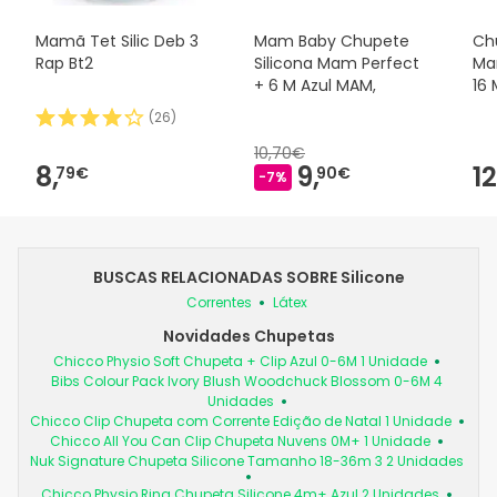
Mamã Tet Silic Deb 3
Mam Baby Chupete
Ch
Rap Bt2
Silicona Mam Perfect
Ma
+ 6 M Azul MAM,
16 
(
26
)
10,70€
8,
9,
12
79€
90€
-7%
BUSCAS RELACIONADAS SOBRE Silicone
Correntes
Látex
Novidades Chupetas
Chicco Physio Soft Chupeta + Clip Azul 0-6M 1 Unidade
Bibs Colour Pack Ivory Blush Woodchuck Blossom 0-6M 4
Unidades
Chicco Clip Chupeta com Corrente Edição de Natal 1 Unidade
Chicco All You Can Clip Chupeta Nuvens 0M+ 1 Unidade
Nuk Signature Chupeta Silicone Tamanho 18-36m 3 2 Unidades
Chicco Physio Ring Chupeta Silicone 4m+ Azul 2 Unidades