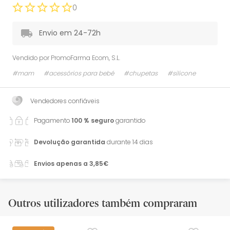
0
Envio em 24-72h
Vendido por
PromoFarma Ecom, S.L.
#mam
#acessórios para bebé
#chupetas
#silicone
Vendedores confiáveis
Pagamento
100 % seguro
garantido
Devolução garantida
durante 14 dias
Envios apenas a 3,85€
Outros utilizadores também compraram