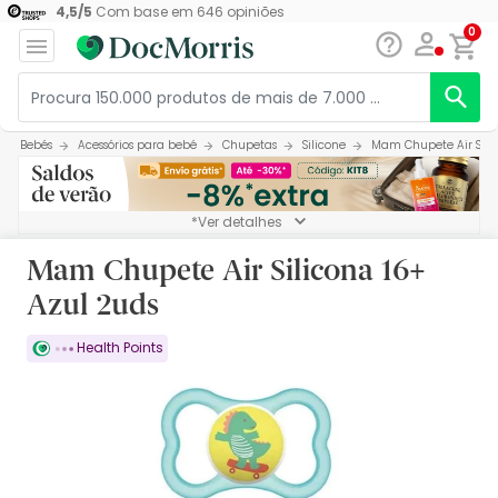
4,5
/
5
Com base em
646
opiniões
0
Bebés
Acessórios para bebé
Chupetas
Silicone
Mam Chupete Air Silic
*Ver detalhes
Mam Chupete Air Silicona 16+
Azul 2uds
Health Points