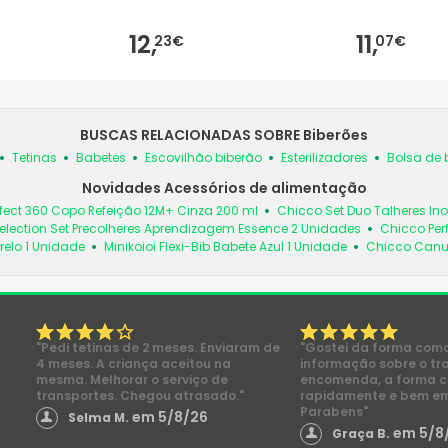
12,
11,
23€
07€
BUSCAS RELACIONADAS SOBRE Biberões
Tetinas
Babetes
Escovilhão biberão
Esterilizadores
Bolsa de 
Novidades Acessórios de alimentação
fect 360 Copo Refeição 12M+ Cinza 200 ml
Chicco Set Duo Talheres In
election Set Precolheres Aprendizagem Essence 2 Unidades
Chicco Per
relo 1 Unidade
Minikoioi Flexi-Bib Babete Azul 1 Unidade
Chicco Canud
"Pedi tetinas de 2 meses. Enviaram de
"Gostei da forma com
4 meses. A criança aceitou na
informação sobre o tr
mesma. Melhorar o serviço de
encomenda, a forma 
transportes. Chegou atrasado."
rapidamente e bem e
Parabens"
em 5/8/26
Selma M.
em 5/8
Graça B.