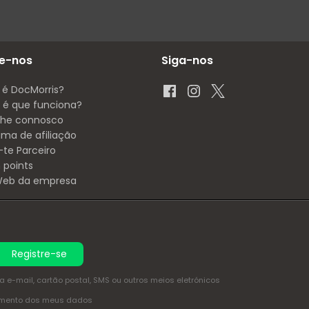
e-nos
Siga-nos
 é DocMorris?
é que funciona?
lhe connosco
ama de afiliação
-te Parceiro
 points
 Web da empresa
Registre-se
e-mail, cartão postal, SMS ou outros meios eletrónicos
amento dos meus dados