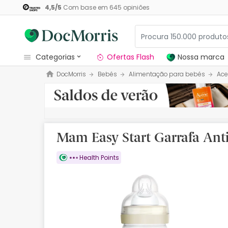
4,5
/
5
Com base em
645
opiniões
categorias
Ofertas Flash
Nossa marca
DocMorris
Bebés
Alimentação para bebés
Ace
Dermocosmetica
Nossa marca
Solares
Mam Easy Start Garrafa An
Medicamentos
Health Points
Cosmética
Saúde
Higiene
Dietética