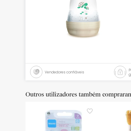
Bebés
Ótica
Ortopedia
Ervanária
Cosmética natural
Promoções
Vendedores confiáveis
g
Marcas
Mais vendidos
Outros utilizadores também comprara
Health points
Blog