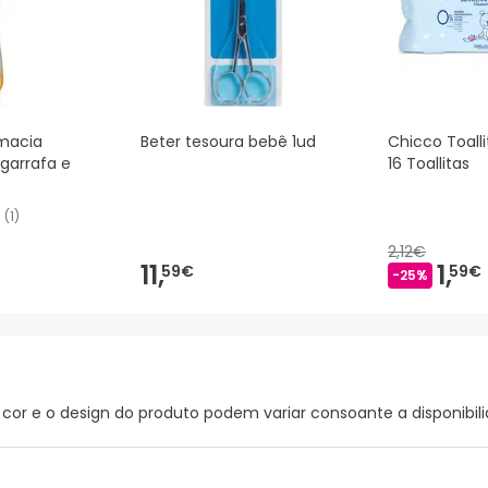
macia
Beter tesoura bebê 1ud
Chicco Toall
garrafa e
16 Toallitas
(
1
)
2,12€
11,
1,
59€
59€
-25%
 cor e o design do produto podem variar consoante a disponibili