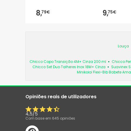
8,
9,
79€
75€
Louça
Chicco Copo Transição 4M+ Cinza 200 ml
Chicco Per
Chicco Set Duo Talheres Inox 18M+ Cinza
Suavinex S
Minikoioi Flexi-Bib Babete Ama
Opiniões reais de utilizadores
4,5
/
5
Com base em
645
opiniões