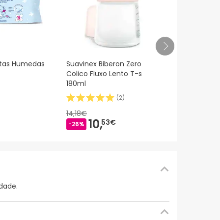
Pincel Suav
itas Humedas
Suavinex Biberon Zero
rosa
Colico Fluxo Lento T-s
180ml
(
2
)
8,
46€
14,18€
10,
53€
-26%
dade.