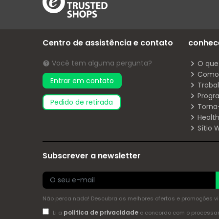
Centro de assistência e contato
conhec
Você tem alguma pergunta?
O que
Como 
Entrar em contato
Traba
Progr
pedido de retirada
Torna
Health
Sítio
Subscrever a newsletter
Não perca nada! Descubra as melhores ofertas e promoções via 
política de privacidade
Li a
e concordo com o process