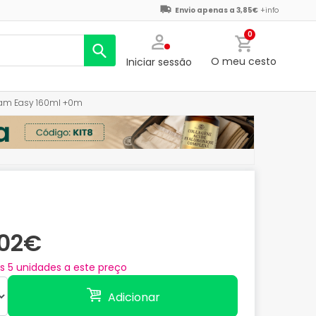
Envio apenas a 3,85€
+info
0
O meu cesto
Iniciar sessão
 Mam Easy 160ml +0m
,02€
as
5
unidades a este preço
Adicionar