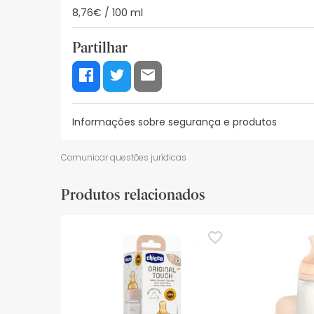
8,76€ / 100 ml
Partilhar
Informações sobre segurança e produtos
Recursos de segurança visual
Dados do fabrica
Comunicar questões jurídicas
Recursos de segurança visual
Produtos relacionados
De momento, não dispomos de imagens de segura
actualizações. Entretanto, recomendamos que le
sobre segurança, não hesites em contactar-nos.