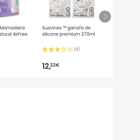
t Mamadeira
Suavinex ™ garrafa de
Suavinex Bi
tural AirFree
silicone premium 270ml
Colico Tetin
Adaptado F
180ml
(
4
)
11,91€
12,
10,
22€
5
-12%