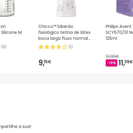
ron
Chicco™ biberão
Philips Aven
 Silicone M
fisiológico tetina de látex
SCY670/01 Na
boca larga fluxo normal
125ml
rosa 150ml 1ud
(
8
)
(
1
)
13,99€
9,
11,
15€
39€
-19%
partilhe a sua!