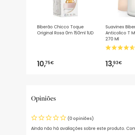
Biberão Chicco Toque
Suavinex Bibe
Original Rosa 0m 150ml 1UD
Anticolico T M
270 Ml
10,
13,
75€
93€
Opiniões
(0 opiniões)
Ainda não há avaliações sobre este produto. Com