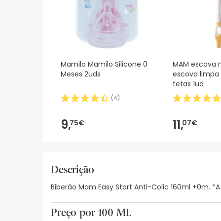
Mamilo Mamilo Silicone 0
MAM escova 
Meses 2uds
escova limpa 
tetas 1ud
(
4
)
9,
11,
75€
07€
Descrição
Biberão Mam Easy Start Anti-Colic 160ml +0m. *A
Preço por 100 ML