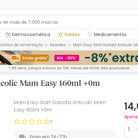
Dermocosmética
Solares
Medicamentos
ssórios de alimentação
Biberões
Mam Easy Start Garrafa Anticolic
*-8% extra, compra mínima de 72€. Válido até 16/08. Não acumulável.
ticolic Mam Easy 160ml +0m
Mam Easy Start Garrafa Anticolic Mam
14
Easy 160ml +0m
Apen
0
Envio em 24-72h