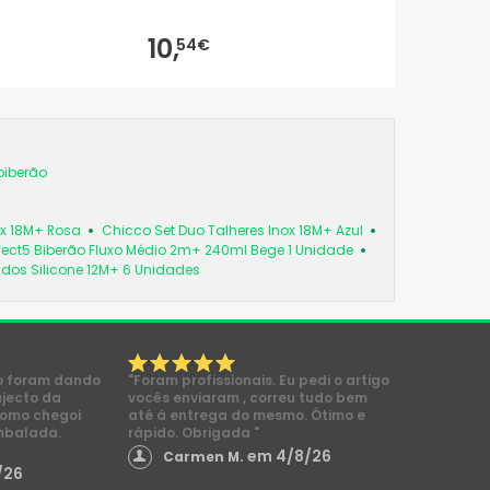
10,
54€
biberão
ox 18M+ Rosa
Chicco Set Duo Talheres Inox 18M+ Azul
fect5 Biberão Fluxo Médio 2m+ 240ml Bege 1 Unidade
os Silicone 12M+ 6 Unidades
o foram dando
"Foram profissionais. Eu pedi o artigo
ajecto da
vocês enviaram , correu tudo bem
como chegoi
até á entrega do mesmo. Ótimo e
mbalada.
rápido. Obrigada "
em 4/8/26
Carmen M.
/26