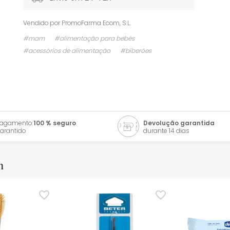
Vendido por
PromoFarma Ecom, S.L.
#mam
#alimentação para bebés
#acessórios de alimentação
#biberões
Pagamento
100 % seguro
Devolução garantida
arantido
durante 14 dias
m