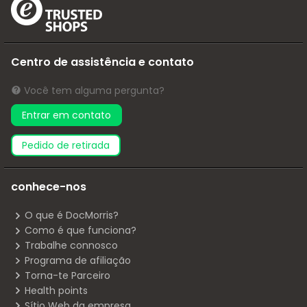
Centro de assistência e contato
Você tem alguma pergunta?
Entrar em contato
pedido de retirada
conhece-nos
O que é DocMorris?
Como é que funciona?
Trabalhe connosco
Programa de afiliação
Torna-te Parceiro
Health points
Sítio Web da empresa