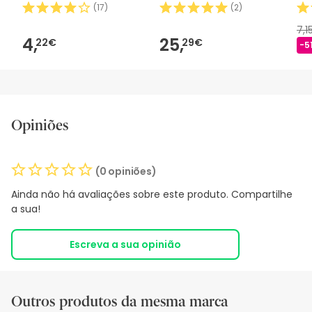
(
17
)
(
2
)
7,1
4,
25,
22€
29€
-5
Opiniões
(0 opiniões)
Ainda não há avaliações sobre este produto. Compartilhe
a sua!
Escreva a sua opinião
Outros produtos da mesma marca