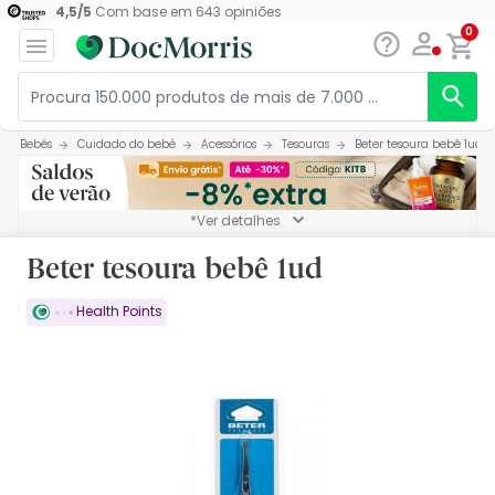
4,5
/
5
Com base em
643
opiniões
0
Bebés
Cuidado do bebé
Acessórios
Tesouras
Beter tesoura bebê 1ud
*Ver detalhes
Beter tesoura bebê 1ud
Health Points