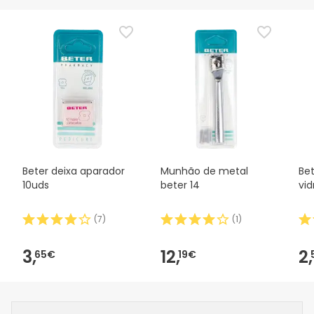
Beter deixa aparador
Munhão de metal
Bet
10uds
beter 14
vi
(
7
)
(
1
)
3,
12,
2,
65€
19€