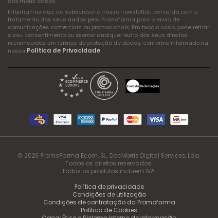
dos meus dados
Informamos que, ao subscrever a nossa newsletter, concorda com o
tratamento dos seus dados pela Promofarma para o envio de
comunicações comerciais ou promocionais. Em todo o caso, pode retirar
o seu consentimento ou exercer qualquer outro dos seus direitos
reconhecidos em termos de proteção de dados, conforme informado na
Política de Privacidade
nossa
.
© 2026 PromoFarma Ecom, SL. DocMorris Digital Services, Lda.
Todos os direitos reservados.
Todos os produtos incluem IVA.
Política de privacidade
Condições de utilização
Condições de contratação da Promofarma
Política de Cookies
Canal Ético e Sistema Interno de Informação