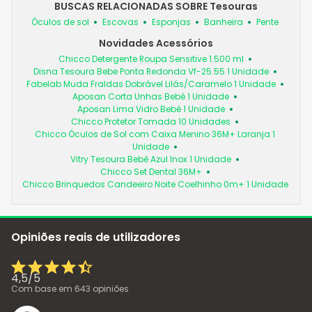
BUSCAS RELACIONADAS SOBRE Tesouras
Óculos de sol
Escovas
Esponjas
Banheira
Pente
Novidades Acessórios
Chicco Detergente Roupa Sensitive 1.500 ml
Disna Tesoura Bebe Ponta Redonda Vf-25.55 1 Unidade
Fabelab Muda Fraldas Dobrável Lilás/Caramelo 1 Unidade
Aposan Corta Unhas Bebé 1 Unidade
Aposan Lima Vidro Bebé 1 Unidade
Chicco Protetor Tomada 10 Unidades
Chicco Óculos de Sol com Caixa Menino 36M+ Laranja 1
Unidade
Vitry Tesoura Bebê Azul Inox 1 Unidade
Chicco Set Dental 36M+
Chicco Brinquedos Candeeiro Noite Coelhinho 0m+ 1 Unidade
Opiniões reais de utilizadores
4,5
/
5
Com base em
643
opiniões