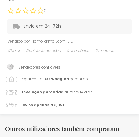
0
Envio em 24-72h
Vendido por
PromoFarma Ecom, S.L.
#beter
#cuidado do bebé
#acessórios
#tesouras
Vendedores confiáveis
Pagamento
100 % seguro
garantido
Devolução garantida
durante 14 dias
Envios apenas a 3,85€
Outros utilizadores também compraram