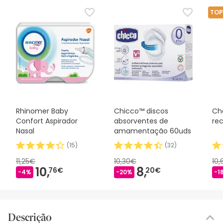
TOP
Rhinomer Baby
Chicco™ discos
Ch
Confort Aspirador
absorventes de
re
Nasal
amamentação 60uds
(
15
)
(
32
)
11,25€
10,30€
10
10,
8,
76€
20€
-4%
-20%
-1
Descrição