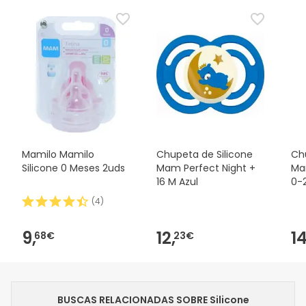
Mamilo Mamilo
Chupeta de Silicone
Ch
Silicone 0 Meses 2uds
Mam Perfect Night +
Ma
16 M Azul
0-
MA
(
4
)
9,
12,
14
68€
23€
BUSCAS RELACIONADAS SOBRE Silicone