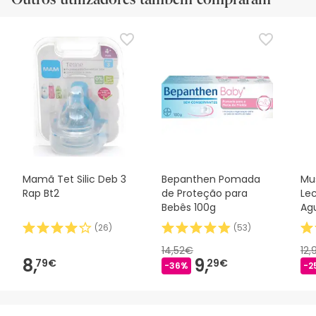
Mamã Tet Silic Deb 3
Bepanthen Pomada
Mu
Rap Bt2
de Proteção para
Le
Bebês 100g
Ag
(
26
)
(
53
)
14,52€
12,
8,
9,
79€
29€
-36%
-2