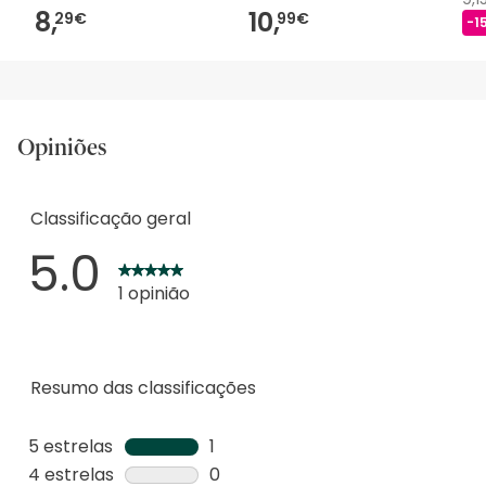
8,
10,
29€
99€
-1
Opiniões
Classificação geral
5.0
1 opinião
Resumo das classificações
5 estrelas
estrelas
1
1
4 estrelas
estrelas
0