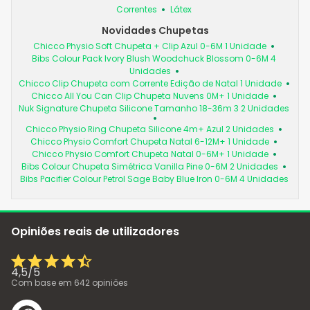
Correntes
Látex
Novidades Chupetas
Chicco Physio Soft Chupeta + Clip Azul 0-6M 1 Unidade
Bibs Colour Pack Ivory Blush Woodchuck Blossom 0-6M 4
Unidades
Chicco Clip Chupeta com Corrente Edição de Natal 1 Unidade
Chicco All You Can Clip Chupeta Nuvens 0M+ 1 Unidade
Nuk Signature Chupeta Silicone Tamanho 18-36m 3 2 Unidades
Chicco Physio Ring Chupeta Silicone 4m+ Azul 2 Unidades
Chicco Physio Comfort Chupeta Natal 6-12M+ 1 Unidade
Chicco Physio Comfort Chupeta Natal 0-6M+ 1 Unidade
Bibs Colour Chupeta Simétrica Vanilla Pine 0-6M 2 Unidades
Bibs Pacifier Colour Petrol Sage Baby Blue Iron 0-6M 4 Unidades
Opiniões reais de utilizadores
4,5
/
5
Com base em
642
opiniões