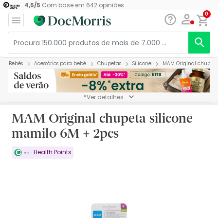
4,5
/
5
Com base em
642
opiniões
0
Bebés
Acessórios para bebé
Chupetas
Silicone
MAM Original chupeta
*Ver detalhes
MAM Original chupeta silicone
mamilo 6M + 2pcs
Health Points