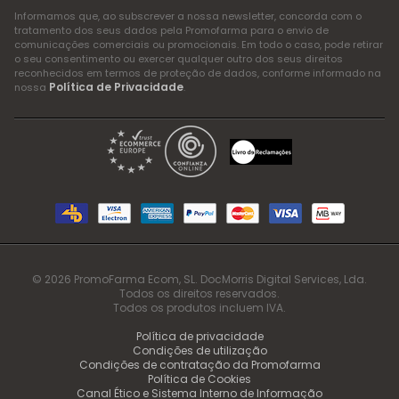
Informamos que, ao subscrever a nossa newsletter, concorda com o
tratamento dos seus dados pela Promofarma para o envio de
comunicações comerciais ou promocionais. Em todo o caso, pode retirar
o seu consentimento ou exercer qualquer outro dos seus direitos
reconhecidos em termos de proteção de dados, conforme informado na
Política de Privacidade
nossa
.
© 2026 PromoFarma Ecom, SL. DocMorris Digital Services, Lda.
Todos os direitos reservados.
Todos os produtos incluem IVA.
Política de privacidade
Condições de utilização
Condições de contratação da Promofarma
Política de Cookies
Canal Ético e Sistema Interno de Informação