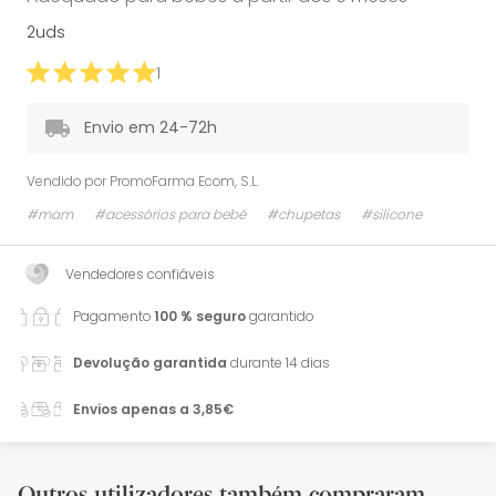
2uds
1
Envio em 24-72h
Vendido por
PromoFarma Ecom, S.L.
#mam
#acessórios para bebé
#chupetas
#silicone
Vendedores confiáveis
Pagamento
100 % seguro
garantido
Devolução garantida
durante 14 dias
Envios apenas a 3,85€
Outros utilizadores também compraram