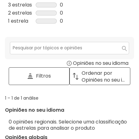
análise
0
3 estrelas
estrelas
0
com
análise
0
2 estrelas
estrelas
0
5
com
análise
0
1 estrela
estrelas
0
estrelas.
4
com
análise
0
estrelas.
3
com
análise
estrelas.
2
com
estrelas.
1
Secção
para
estrela.
Opiniões no seu idioma
Disp
pesquisar
tópicos
a
Ordenar por
Filtros
e
pop
Opiniões no seu idioma
opiniões
with
info
1
1
–
1 de 1
análise
abou
to
Regi
Opiniões no seu idioma
1
Sort.
de
0 opiniões regionais. Selecione uma classificação
1
de estrelas para analisar o produto
análise
Opiniões globais