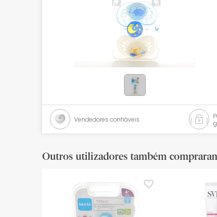
Bebés
Ótica
Ortopedia
Ervanária
Cosmética natural
Promoções
Vendedores confiáveis
g
Marcas
Mais vendidos
Outros utilizadores também comprara
Health points
Blog