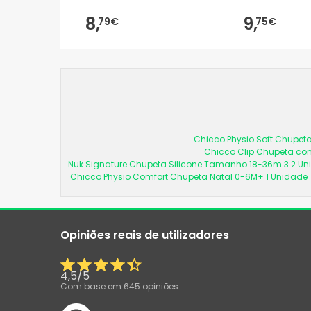
8,
9,
79€
75€
Chicco Physio Soft Chupeta
Chicco Clip Chupeta com
Nuk Signature Chupeta Silicone Tamanho 18-36m 3 2 U
Chicco Physio Comfort Chupeta Natal 0-6M+ 1 Unidade
Opiniões reais de utilizadores
4,5
/
5
Com base em
645
opiniões