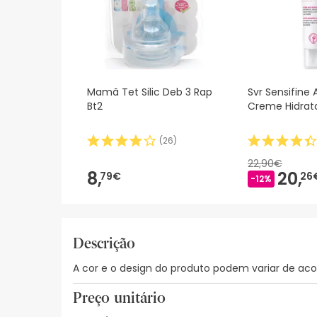
Mamã Tet Silic Deb 3 Rap
Svr Sensifine 
Bt2
Creme Hidrat
(
26
)
22,90€
8,
20,
79€
26
-12%
Descrição
A cor e o design do produto podem variar de aco
Preço unitário