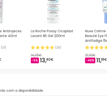
Ar Antirojeces
La Roche Posay Cicaplast
Nuxe Crème 
ante 40ml
Lavant B5 Gel 200ml
Beauté Eye 
Antifadiga 15
(
21
)
(
20
)
14,05€
21,30€
13,
11,
€
40€
18€
-5%
-48%
rdo com a disponibilidade.