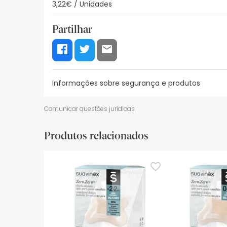
3,22€ / Unidades
Partilhar
Informações sobre segurança e produtos
Recursos de segurança visual
Dados do fabrica
Comunicar questões jurídicas
Recursos de segurança visual
Produtos relacionados
De momento, não dispomos de imagens de segura
actualizações. Entretanto, recomendamos que le
sobre segurança, não hesites em contactar-nos.