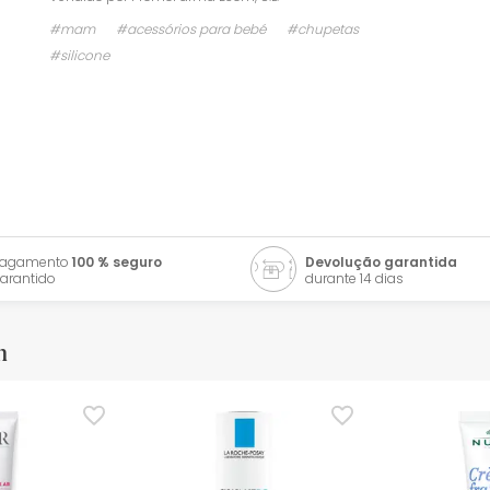
#mam
#acessórios para bebé
#chupetas
#silicone
Pagamento
100 % seguro
Devolução garantida
arantido
durante 14 dias
m