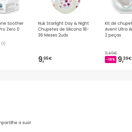
cone Soother
Nuk Starlight Day & Night
Kit de chupet
 Pro Zero 0
Chupetes de Silicona 18-
Avent Ultra A
36 Meses 2uds
2 peças
(
1
)
11,49€
9,
9,
95€
39€
-18%
partilhe a sua!