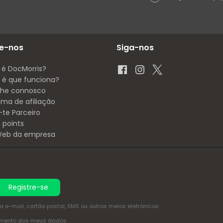
e-nos
Siga-nos
 é DocMorris?
é que funciona?
lhe connosco
ama de afiliação
-te Parceiro
 points
 Web da empresa
Registre-se
e-mail, cartão postal, SMS ou outros meios eletrónicos
amento dos meus dados