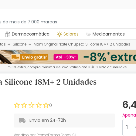
Dermocosmética
Solares
Medicamentos
tas
Silicone
Mam Original Noite Chupeta Silicone 18M+ 2 Unidades
*-8% extra, compra mínima de 72€. Válido até 16/08. Não acumulável.
 Silicone 18M+ 2 Unidades
6,
0
Apen
Envio em 24-72h
Vendido por
PromoFarma Ecom, S.L.