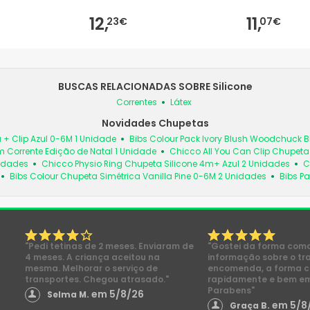
12,
11,
23€
07€
BUSCAS RELACIONADAS SOBRE Silicone
Correntes
Látex
Novidades Chupetas
 + Clip Azul 0-6M 1 Unidade
Bibs Colour Pack Ivory Blush Woodchuck
 Corrente Edição de Natal 1 Unidade
Chicco All You Can Clip Chupet
nidades
Chicco Physio Ring Chupeta Silicone 4m+ Azul 2 Unidades
C
Bibs Colour Chupeta Simétrica Vanilla Pine 0-6M 2 Unidades
Bibs Pa
"Pedi tetinas de 2 meses. Enviaram de
"Gostei da forma com
4 meses. A criança aceitou na
informação sobre o tr
mesma. Melhorar o serviço de
encomenda, a forma 
transportes. Chegou atrasado."
rapidamente e bem e
Parabens"
em 5/8/26
Selma M.
em 5/8
Graça B.