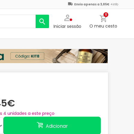
Envio apenas a 3,85€
+info
0
O meu cesto
Iniciar sessão
45€
as
4
unidades a este preço
Adicionar