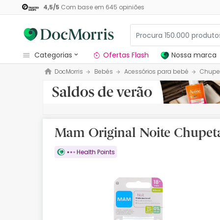
4,5
/
5
Com base em
645
opiniões
categorias
Ofertas Flash
Nossa marca
DocMorris
Bebés
Acessórios para bebé
Chupe
Dermocosmetica
Nossa marca
Solares
Mam Original Noite Chupeta
Medicamentos
Health Points
Cosmética
Saúde
Higiene
Dietética