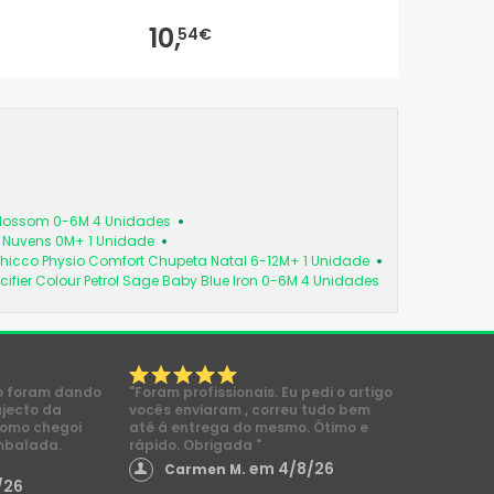
10,
54€
 Blossom 0-6M 4 Unidades
a Nuvens 0M+ 1 Unidade
hicco Physio Comfort Chupeta Natal 6-12M+ 1 Unidade
cifier Colour Petrol Sage Baby Blue Iron 0-6M 4 Unidades
o foram dando
"Foram profissionais. Eu pedi o artigo
ajecto da
vocês enviaram , correu tudo bem
como chegoi
até á entrega do mesmo. Ótimo e
mbalada.
rápido. Obrigada "
em 4/8/26
Carmen M.
/26