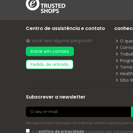
Centro de assistência e contato
conhec
Você tem alguma pergunta?
O que
Como 
Entrar em contato
Traba
Progr
pedido de retirada
Torna
Health
Sítio
Subscrever a newsletter
Não perca nada! Descubra as melhores ofertas e promoções via 
política de privacidade
Li a
e concordo com o process