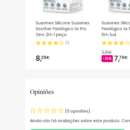
Suavinex Silicone Suavinex
Suavinex Sili
Soother Fisiológico Sx Pro
Fisiológico Sx
Zero 2m 1 peça
6m 1ud
(
1
)
9,15€
8,
7,
29€
79€
-15%
Opiniões
(0 opiniões)
Ainda não há avaliações sobre este produto. Com