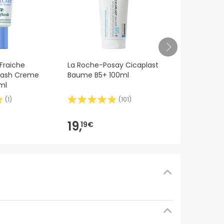
Nestlé NAN 
Fraiche
La Roche-Posay Cicaplast
Flash Creme
Baume B5+ 100ml
ml
(
1
)
(
101
)
12,
99€
19,
19€