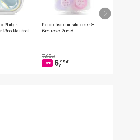
a Philips
Pacio fisio air silicone 0-
Nuk Mommy 
ir 18m Neutral
6m rosa 2unid
Silicone 0-9
Unidades
7,65€
6,
9,
99€
57€
-9%