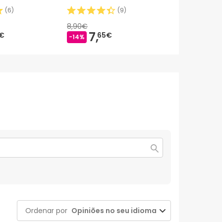
(
6
)
(
9
)
8,90€
7,
10,
€
65€
37€
-14%
Ordenar por
Opiniões no seu idioma