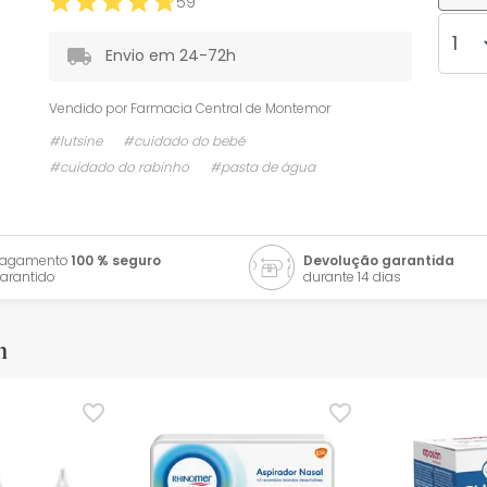
59
Envio em 24-72h
Vendido por
Farmacia Central de Montemor
#lutsine
#cuidado do bebé
#cuidado do rabinho
#pasta de água
Pagamento
100 % seguro
Devolução garantida
arantido
durante 14 dias
m