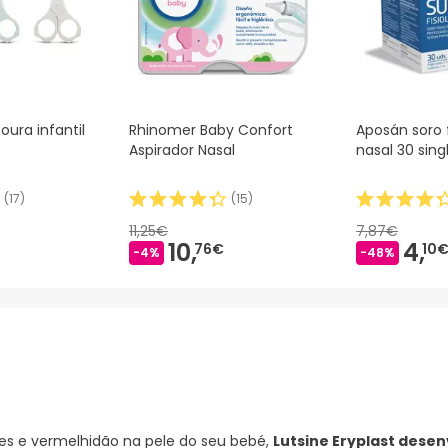
oura infantil
Rhinomer Baby Confort
Aposán soro f
Aspirador Nasal
nasal 30 sin
(
17
)
(
15
)
11,25€
7,87€
10,
4,
76€
10
-4%
-48%
ões e vermelhidão na pele do seu bebé,
Lutsine Eryplast dese