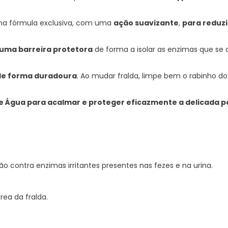
uma fórmula exclusiva, com uma
ação suavizante
,
para reduz
 uma barreira protetora
de forma a isolar as enzimas que se 
 de forma duradoura
. Ao mudar fralda, limpe bem o rabinho
e Água para acalmar e proteger eficazmente a delicada p
o contra enzimas irritantes presentes nas fezes e na urina.
ea da fralda.