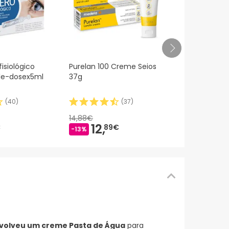
Champô Mus
isiológico
Purelan 100 Creme Seios
nascido 150
gle-dosex5ml
37g
(
40
)
(
37
)
10,65€
8,
69
14,88€
-18%
12,
€
89€
-13%
nvolveu um creme Pasta de Água
para