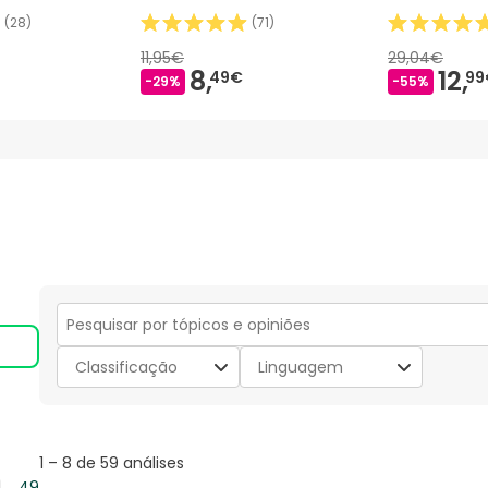
(
28
)
(
71
)
11,95€
29,04€
8,
12,
49€
99
-29%
-55%
Secção
para
Classificação
Linguagem
pesquisar
tópicos
e
opiniões
1
1
–
8 de 59
análises
to
49