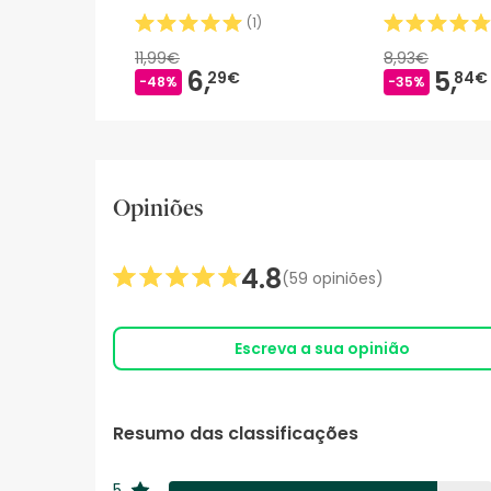
(
1
)
11,99€
8,93€
6,
5,
29€
84€
-48%
-35%
Opiniões
4.8
(59 opiniões)
Escreva a sua opinião
Resumo das classificações
5