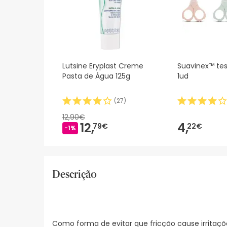
Lutsine Eryplast Creme
Suavinex™ tes
Pasta de Água 125g
1ud
(
27
)
12,90€
12,
4,
79€
22€
-1%
Descrição
Como forma de evitar que fricção cause irritaç