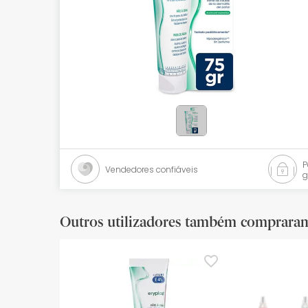
Bebés
Ótica
Ortopedia
Ervanária
Cosmética natural
Promoções
Vendedores confiáveis
g
Marcas
Mais vendidos
Outros utilizadores também comprara
Health points
Blog