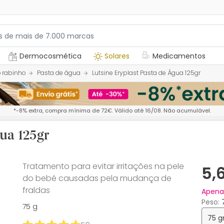
Dermocosmética
Solares
Medicamentos
 rabinho
Pasta de água
Lutsine Eryplast Pasta de Água 125gr
*-8% extra, compra mínima de 72€. Válido até 16/08. Não acumulável.
gua 125gr
Tratamento para evitar irritações na pele
5,
do bebé causadas pela mudança de
fraldas
Apen
Peso
75 g
75 g