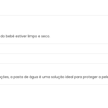
do bebé estiver limpo e seco.
 PANTHENOL. BUTILENO GLICOL. GLICINA CAPRILOIL. OLEYL ACETATO.
tações, a pasta de água é uma solução ideal para proteger a pe