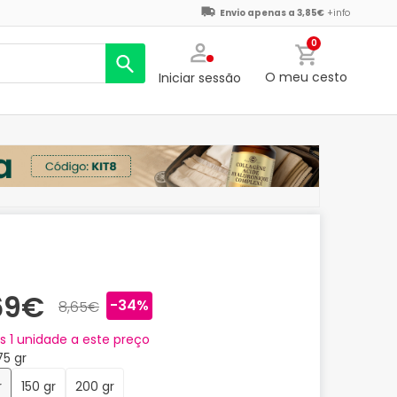
Envio apenas a 3,85€
+info
0
O meu cesto
Iniciar sessão
69€
-34%
8,65€
as
1
unidade a este preço
75 gr
r
150 gr
200 gr