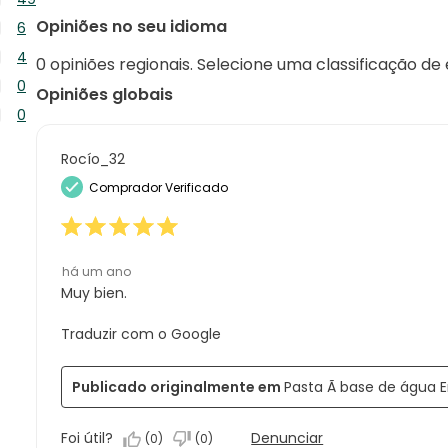
8
49
Opiniões no seu idioma
6
de
análises
6
59
4
com
0 opiniões regionais. Selecione uma classificação de
análises
análises
4
5
0
com
Opiniões globais
análises
estrelas.
0
4
0
com
análise
estrelas.
0
3
com
análise
Rocío_32
estrelas.
2
com
Comprador Verificado
estrelas.
1
estrela.
há um ano
Muy bien.
Traduzir com o Google
Publicado originalmente em
Pasta Ã base de água E
Foi útil?
Denunciar
(
0
)
(
0
)