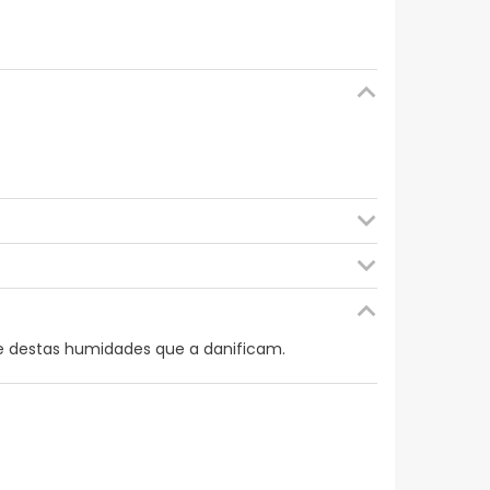
 ÁCIDO FÍTICO. HIDROXIETILCELLULOSE. o-CYMEN-5-
le destas humidades que a danificam.