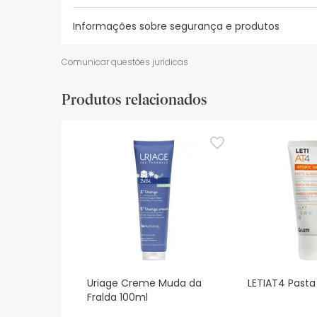
Informações sobre segurança e produtos
Recursos de segurança visual
Dados do fabrica
Comunicar questões jurídicas
Recursos de segurança visual
Produtos relacionados
De momento, não dispomos de imagens de segura
actualizações. Entretanto, recomendamos que le
sobre segurança, não hesites em contactar-nos.
Uriage Creme Muda da
LETIAT4 Pasta
Fralda 100ml