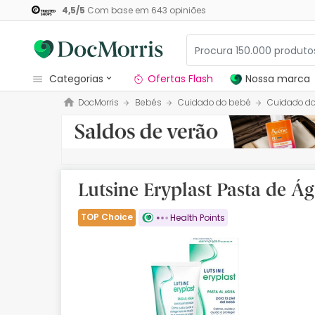
4,5
/
5
Com base em
643
opiniões
categorias
Ofertas Flash
Nossa marca
DocMorris
Bebés
Cuidado do bebé
Cuidado do
Dermocosmetica
Nossa marca
Solares
Lutsine Eryplast Pasta de Á
Medicamentos
TOP Choice
Health Points
Cosmética
Saúde
Higiene
Dietética