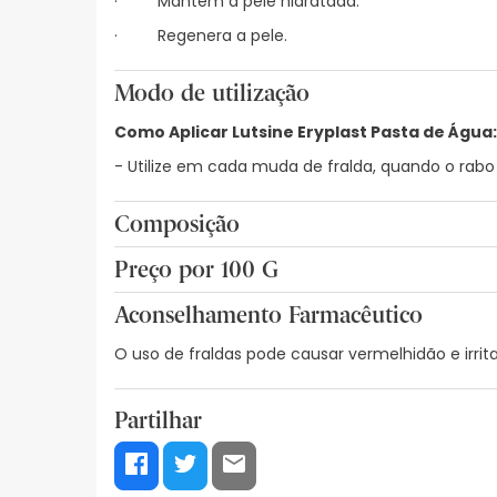
· Mantém a pele hidratada.
· Regenera a pele.
Modo de utilização
Como Aplicar Lutsine Eryplast Pasta de Água:
- Utilize em cada muda de fralda, quando o rabo 
Composição
AQUA. ZINC OXIDE. PEG-90. TALC. KAOLIN. SILICA.
Preço por 100 G
OL. PANTOLACTONE. CI 77891.
7,59€ / 100 g
Aconselhamento Farmacêutico
O uso de fraldas pode causar vermelhidão e irri
Partilhar