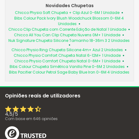
Novidades Chupetas
Chicco Physio Soft Chupeta + Clip Azul 0-6M 1 Unidade
Bibs Colour Pack Ivory Blush Woodchuck Blossom 0-6M 4
Unidades
Chicco Clip Chupeta com Corrente Edição de Natal 1 Unidade
Chicco All You Can Clip Chupeta Nuvens 0M+ 1 Unidade
Nuk Signature Chupeta Silicone Tamanho 18-36m 3 2 Unidades
Chicco Physio Ring Chupeta Silicone 4m+ Azul 2 Unidades
Chicco Physio Comfort Chupeta Natal 6-12M+ 1 Unidade
Chicco Physio Comfort Chupeta Natal 0-6M+ 1 Unidade
Bibs Colour Chupeta Simétrica Vanilla Pine 0-6M 2 Unidades
Bibs Pacifier Colour Petrol Sage Baby Blue Iron 0-6M 4 Unidades
Opiniões reais de utilizadores
4,5
/
5
Com base em
646
opiniões