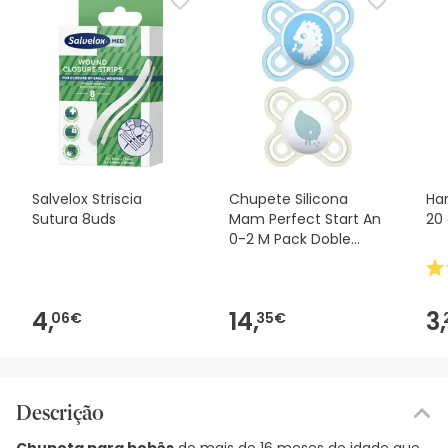
Salvelox Striscia
Chupete Silicona
Ha
Sutura 8uds
Mam Perfect Start An
20
0-2 M Pack Doble
MAM,
4,
14,
3,
06€
35€
Descrição
Chupeta para bebês
de mais de 16 meses de idade que