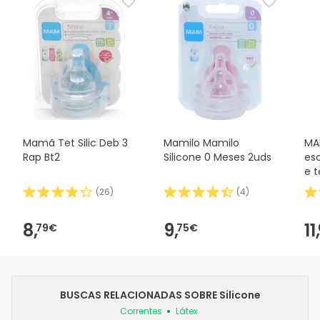
Mamã Tet Silic Deb 3
Mamilo Mamilo
MA
Rap Bt2
Silicone 0 Meses 2uds
es
e t
(
26
)
(
4
)
8,
9,
11,
79€
75€
BUSCAS RELACIONADAS SOBRE Silicone
Correntes
Látex