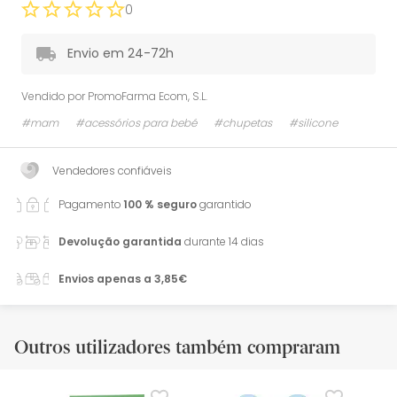
0
Envio em 24-72h
Vendido por
PromoFarma Ecom, S.L.
#mam
#acessórios para bebé
#chupetas
#silicone
Vendedores confiáveis
Pagamento
100 % seguro
garantido
Devolução garantida
durante 14 dias
Envios apenas a 3,85€
Outros utilizadores também compraram