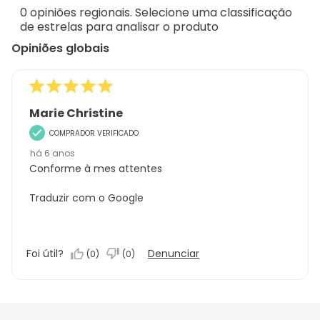
de
0 opiniões regionais. Selecione uma classificação
1
de estrelas para analisar o produto
análise
Opiniões globais
Marie Christine
COMPRADOR VERIFICADO
há 6 anos
Conforme à mes attentes
Traduzir com o Google
Foi útil?
Denunciar
(
0
)
(
0
)