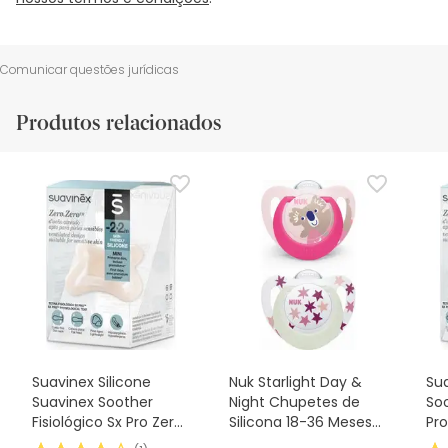
Comunicar questões jurídicas
Produtos relacionados
Suavinex Silicone
Nuk Starlight Day &
Sua
Suavinex Soother
Night Chupetes de
Soo
Fisiológico Sx Pro Zero
Silicona 18-36 Meses
Pro
2m 1 peça
2uds