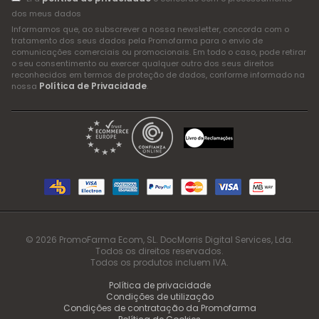
dos meus dados
Informamos que, ao subscrever a nossa newsletter, concorda com o
tratamento dos seus dados pela Promofarma para o envio de
comunicações comerciais ou promocionais. Em todo o caso, pode retirar
o seu consentimento ou exercer qualquer outro dos seus direitos
reconhecidos em termos de proteção de dados, conforme informado na
Política de Privacidade
nossa
.
© 2026 PromoFarma Ecom, SL. DocMorris Digital Services, Lda.
Todos os direitos reservados.
Todos os produtos incluem IVA.
Política de privacidade
Condições de utilização
Condições de contratação da Promofarma