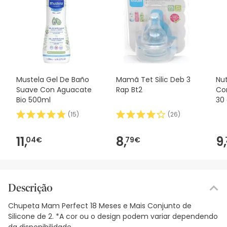
Mustela Gel De Baño
Mamã Tet Silic Deb 3
Nu
Suave Con Aguacate
Rap Bt2
Con
Bio 500ml
30
(
15
)
(
26
)
11,
8,
9,
04€
79€
Descrição
Chupeta Mam Perfect 18 Meses e Mais Conjunto de
Silicone de 2. *A cor ou o design podem variar dependendo
da disponibilidade.