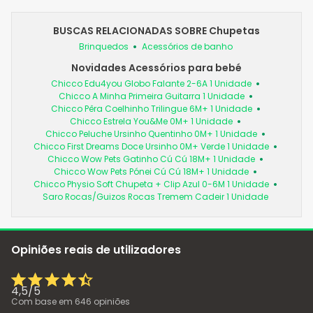
BUSCAS RELACIONADAS SOBRE Chupetas
Brinquedos
Acessórios de banho
Novidades Acessórios para bebé
Chicco Edu4you Globo Falante 2-6A 1 Unidade
Chicco A Minha Primeira Guitarra 1 Unidade
Chicco Pêra Coelhinho Trilingue 6M+ 1 Unidade
Chicco Estrela You&Me 0M+ 1 Unidade
Chicco Peluche Ursinho Quentinho 0M+ 1 Unidade
Chicco First Dreams Doce Ursinho 0M+ Verde 1 Unidade
Chicco Wow Pets Gatinho Cú Cú 18M+ 1 Unidade
Chicco Wow Pets Pónei Cú Cú 18M+ 1 Unidade
Chicco Physio Soft Chupeta + Clip Azul 0-6M 1 Unidade
Saro Rocas/Guizos Rocas Tremem Cadeir 1 Unidade
Opiniões reais de utilizadores
4,5
/
5
Com base em
646
opiniões