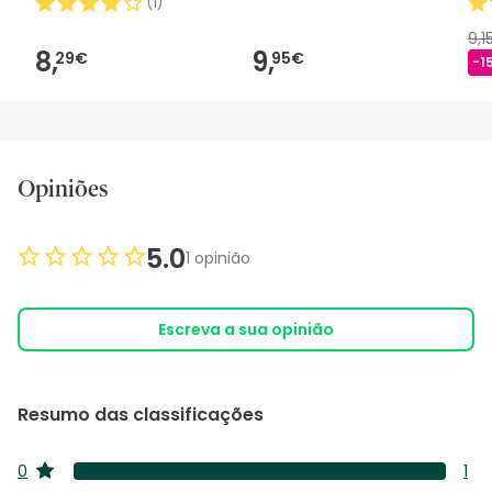
(
1
)
9,1
8,
9,
29€
95€
-1
Opiniões
5.0
1 opinião
Escreva a sua opinião
Resumo das classificações
0
1
estrelas