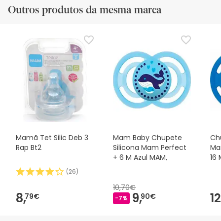
Outros produtos da mesma marca
Mamã Tet Silic Deb 3
Mam Baby Chupete
Ch
Rap Bt2
Silicona Mam Perfect
Ma
+ 6 M Azul MAM,
16 
(
26
)
10,70€
8,
9,
12
79€
90€
-7%