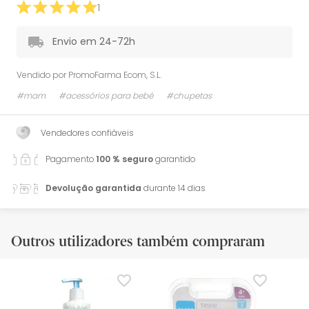
1
Envio em 24-72h
Vendido por
PromoFarma Ecom, S.L.
#mam
#acessórios para bebé
#chupetas
Vendedores confiáveis
Pagamento
100 % seguro
garantido
Devolução garantida
durante 14 dias
Outros utilizadores também compraram