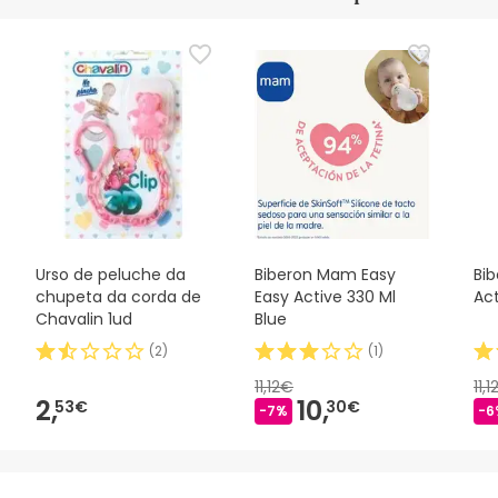
Urso de peluche da
Biberon Mam Easy
Bi
chupeta da corda de
Easy Active 330 Ml
Act
Chavalin 1ud
Blue
(
2
)
(
1
)
11,12€
11,
2,
10,
53€
30€
-7%
-6