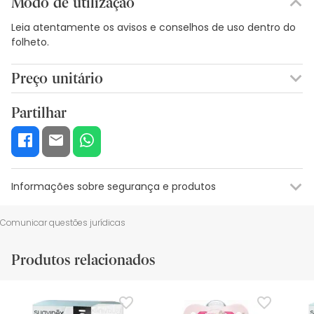
Modo de utilização
Leia atentamente os avisos e conselhos de uso dentro do
folheto.
Preço unitário
4,29€ / Unidades
Partilhar
Informações sobre segurança e produtos
Recursos de segurança visual
Dados do fabricante
Gestor o
Comunicar questões jurídicas
Recursos de segurança visual
Produtos relacionados
De momento, não dispomos de imagens de segurança
para este produto, mas estamos a trabalhar nisso.
Recomendamos que voltes mais tarde para veres as
actualizações. Entretanto, recomendamos que leias as