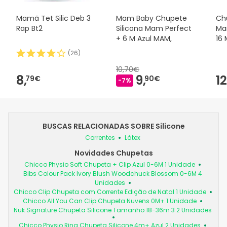
Mamã Tet Silic Deb 3
Mam Baby Chupete
Ch
Rap Bt2
Silicona Mam Perfect
Ma
+ 6 M Azul MAM,
16 
(
26
)
10,70€
8,
9,
12
79€
90€
-7%
BUSCAS RELACIONADAS SOBRE Silicone
Correntes
Látex
Novidades Chupetas
Chicco Physio Soft Chupeta + Clip Azul 0-6M 1 Unidade
Bibs Colour Pack Ivory Blush Woodchuck Blossom 0-6M 4
Unidades
Chicco Clip Chupeta com Corrente Edição de Natal 1 Unidade
Chicco All You Can Clip Chupeta Nuvens 0M+ 1 Unidade
Nuk Signature Chupeta Silicone Tamanho 18-36m 3 2 Unidades
Chicco Physio Ring Chupeta Silicone 4m+ Azul 2 Unidades