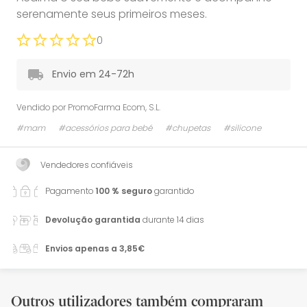
serenamente seus primeiros meses.
0
Envio em 24-72h
Vendido por
PromoFarma Ecom, S.L.
#mam
#acessórios para bebé
#chupetas
#silicone
Vendedores confiáveis
Pagamento
100 % seguro
garantido
Devolução garantida
durante 14 dias
Envios apenas a 3,85€
Outros utilizadores também compraram