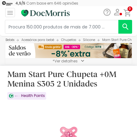
4,5
/
5
Com base em
646
opiniões
0
Bebés
Acessórios para bebé
Chupetas
Silicone
Mam Start Pure Chup
*Ver detalhes
Mam Start Pure Chupeta +0M
Menina S305 2 Unidades
Health Points