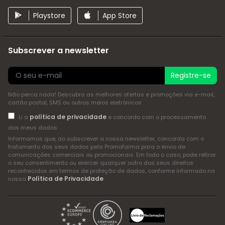
Playstore
App Store
Subscrever a newsletter
Registre-se
Não perca nada! Descubra as melhores ofertas e promoções via e-mail,
cartão postal, SMS ou outros meios eletrónicos
política de privacidade
Li a
e concordo com o processamento
dos meus dados
Informamos que, ao subscrever a nossa newsletter, concorda com o
tratamento dos seus dados pela Promofarma para o envio de
comunicações comerciais ou promocionais. Em todo o caso, pode retirar
o seu consentimento ou exercer qualquer outro dos seus direitos
reconhecidos em termos de proteção de dados, conforme informado na
Política de Privacidade
nossa
.