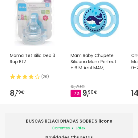
Mamã Tet Silic Deb 3
Mam Baby Chupete
Ch
Rap Bt2
Silicona Mam Perfect
Ma
+ 6 M Azul MAM,
0-
MA
(
26
)
10,70€
8,
9,
14
79€
90€
-7%
BUSCAS RELACIONADAS SOBRE Silicone
Correntes
Látex
Novidades Chupetas