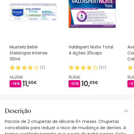
Mustela Bebé
Valdispert Noite Total
Av
Stelatopia Intense
4 Ações 30caps
Co
30ml
Ca
(
2
)
(
37
)
14,29€
15,10€
15,
11,
10,
66€
49€
-18%
-31%
-3
Descrição
Pacote de 2 chupetas de silicone 6+ meses. Chupetas
concebidas para reduzir o risco de mudança de dentes. A
forma ventilada permite que a pele do bebé respire. Feito