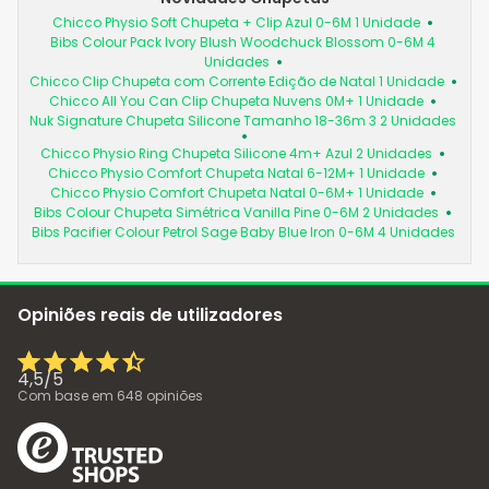
Chicco Physio Soft Chupeta + Clip Azul 0-6M 1 Unidade
Bibs Colour Pack Ivory Blush Woodchuck Blossom 0-6M 4
Unidades
Chicco Clip Chupeta com Corrente Edição de Natal 1 Unidade
Chicco All You Can Clip Chupeta Nuvens 0M+ 1 Unidade
Nuk Signature Chupeta Silicone Tamanho 18-36m 3 2 Unidades
Chicco Physio Ring Chupeta Silicone 4m+ Azul 2 Unidades
Chicco Physio Comfort Chupeta Natal 6-12M+ 1 Unidade
Chicco Physio Comfort Chupeta Natal 0-6M+ 1 Unidade
Bibs Colour Chupeta Simétrica Vanilla Pine 0-6M 2 Unidades
Bibs Pacifier Colour Petrol Sage Baby Blue Iron 0-6M 4 Unidades
Opiniões reais de utilizadores
4,5
/
5
Com base em
648
opiniões