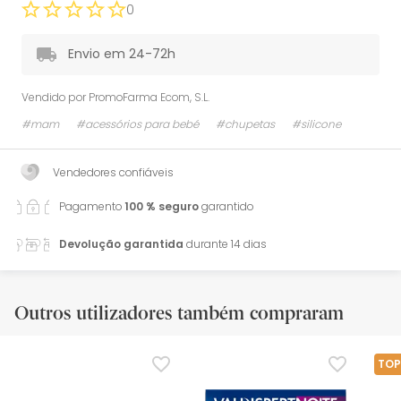
0
Envio em 24-72h
Vendido por
PromoFarma Ecom, S.L.
#mam
#acessórios para bebé
#chupetas
#silicone
Vendedores confiáveis
Pagamento
100 % seguro
garantido
Devolução garantida
durante 14 dias
Outros utilizadores também compraram
TOP