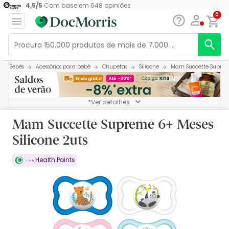
4,5
/
5
Com base em
648
opiniões
0
Bebés
Acessórios para bebé
Chupetas
Silicone
Mam Succette Supreme
*Ver detalhes
Mam Succette Supreme 6+ Meses
Silicone 2uts
Health Points