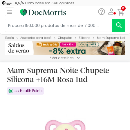
4,5
/
5
Com base em
646
opiniões
0
Bebés
Acessórios para bebé
Chupetas
Silicone
Mam Suprema Noite Ch
*Ver detalhes
Mam Suprema Noite Chupete
Silicona +16M Rosa 1ud
Health Points