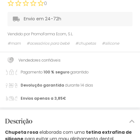
0
Envio em 24-72h
Vendido por
PromoFarma Ecom, S.L.
#mam
#acessórios para bebé
#chupetas
#silicone
Vendedores confiáveis
Pagamento
100 % seguro
garantido
Devolução garantida
durante 14 dias
Envios apenas a 3,85€
Descrição
Chupeta rosa
elaborada com uma
tetina extrafina de
silicone
para evitar um mau alinhamento dental.