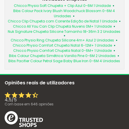
Chicco Physio Soft Chupeta + Clip Azul 0-6M 1 Unidade
Bibs Colour Pack Ivory Blush Woodchuck Blossom 0-6M 4
Unidades
Chicco Clip Chupeta com Corrente Edição de Natal 1 Unidade
Chicco All You Can Clip Chupeta Nuvens 0M+ 1 Unidade
Nuk Signature Chupeta Silicone Tamanho 18-36m 3 2 Unidades
Chicco Physio Ring Chupeta Silicone 4m+ Azul 2 Unidades
Chicco Physio Comfort Chupeta Natal 6-12M+ 1 Unidade
Chicco Physio Comfort Chupeta Natal 0-6M+ 1 Unidade
Bibs Colour Chupeta Simétrica Vanilla Pine 0-6M 2 Unidades
Bibs Pacifier Colour Petrol Sage Baby Blue Iron 0-6M 4 Unidades
Opiniões reais de utilizadores
4,5
/
5
Com base em
646
opiniões