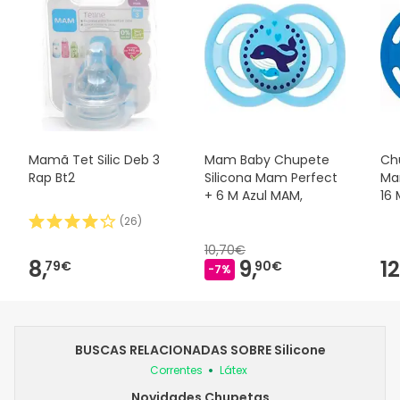
Mamã Tet Silic Deb 3
Mam Baby Chupete
Ch
Rap Bt2
Silicona Mam Perfect
Ma
+ 6 M Azul MAM,
16 
(
26
)
10,70€
8,
9,
12
79€
90€
-7%
BUSCAS RELACIONADAS SOBRE Silicone
Correntes
Látex
Novidades Chupetas