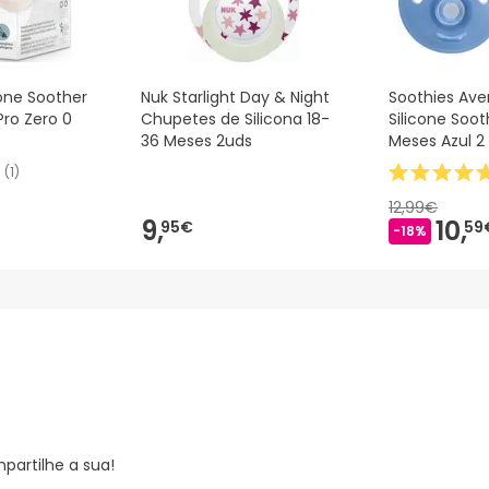
cone Soother
Nuk Starlight Day & Night
Soothies Ave
 Pro Zero 0
Chupetes de Silicona 18-
Silicone Soo
36 Meses 2uds
Meses Azul 2
(
1
)
12,99€
9,
10,
95€
59
-18%
partilhe a sua!