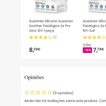
Suavinex Silicone Suavinex
Suavinex Sili
Soother Fisiológico Sx Pro
Fisiológico Sx
Zero 2m 1 peça
6m 1ud
(
1
)
9,15€
8,
7,
29€
79€
-15%
Opiniões
(0 opiniões)
Ainda não há avaliações sobre este produto. Com