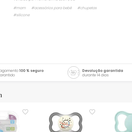
#mam
#acessórios para bebé
#chupetas
#silicone
Pagamento
100 % seguro
Devolução garantida
arantido
durante 14 dias
m