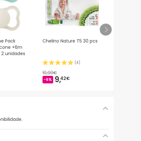
Almiron Ad
e Pack
Chelino Nature T5 30 pcs
licone +6m
l 2 unidades
(
4
)
42,
11€
10,00€
9,
42€
-6%
ibilidade.