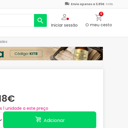
Envio apenas a 3,85€
+info
0
O meu cesto
Iniciar sessão
ades
,18€
as
1
unidade a este preço
Adicionar