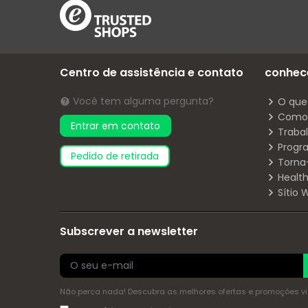
Centro de assistência e contato
conhec
Você tem alguma pergunta?
O que
Como 
Entrar em contato
Traba
Progr
pedido de retirada
Torna
Health
Sítio
Subscrever a newsletter
Não perca nada! Descubra as melhores ofertas e promoções via 