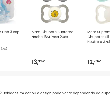
c Deb 3 Rap
Mam Chupete Supreme
Mam Suprem
Noche 16M Rosa 2uds
Chupetas Si
Neutro e Azu
(
26
)
13,
12,
92€
79€
unidades. *A cor ou o design pode variar dependendo da dispon