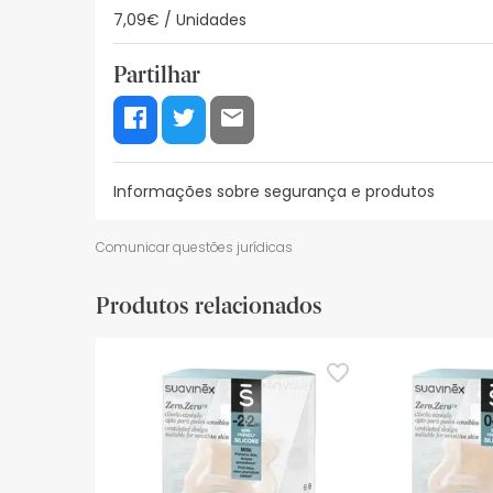
7,09€ / Unidades
Partilhar
Informações sobre segurança e produtos
Recursos de segurança visual
Dados do fabrica
Comunicar questões jurídicas
Recursos de segurança visual
Produtos relacionados
De momento, não dispomos de imagens de segura
actualizações. Entretanto, recomendamos que le
sobre segurança, não hesites em contactar-nos.