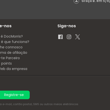
em 5/8
Graça B.
e-nos
Siga-nos
 é DocMorris?
é que funciona?
lhe connosco
ama de afiliação
-te Parceiro
 points
 Web da empresa
Registre-se
e-mail, cartão postal, SMS ou outros meios eletrónicos