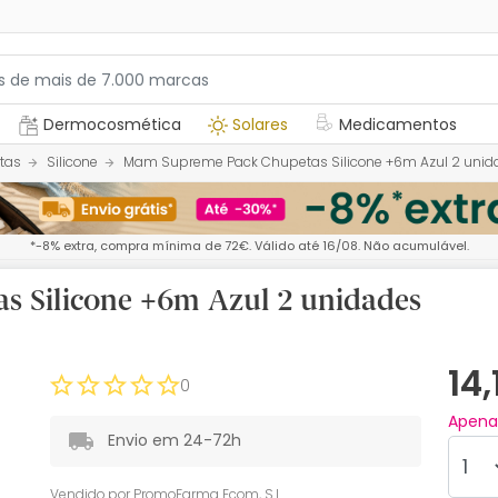
Dermocosmética
Solares
Medicamentos
tas
Silicone
Mam Supreme Pack Chupetas Silicone +6m Azul 2 unid
*-8% extra, compra mínima de 72€. Válido até 16/08. Não acumulável.
 Silicone +6m Azul 2 unidades
14
0
Apen
Envio em 24-72h
Vendido por
PromoFarma Ecom, S.L.