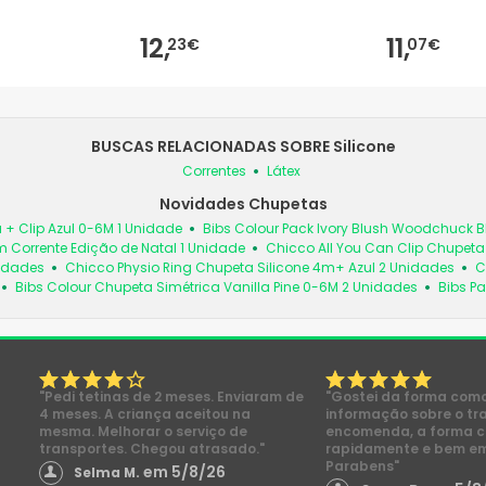
12,
11,
23€
07€
BUSCAS RELACIONADAS SOBRE Silicone
Correntes
Látex
Novidades Chupetas
 + Clip Azul 0-6M 1 Unidade
Bibs Colour Pack Ivory Blush Woodchuck
 Corrente Edição de Natal 1 Unidade
Chicco All You Can Clip Chupet
nidades
Chicco Physio Ring Chupeta Silicone 4m+ Azul 2 Unidades
C
Bibs Colour Chupeta Simétrica Vanilla Pine 0-6M 2 Unidades
Bibs Pa
"Pedi tetinas de 2 meses. Enviaram de
"Gostei da forma com
4 meses. A criança aceitou na
informação sobre o tr
mesma. Melhorar o serviço de
encomenda, a forma 
transportes. Chegou atrasado."
rapidamente e bem e
Parabens"
em 5/8/26
Selma M.