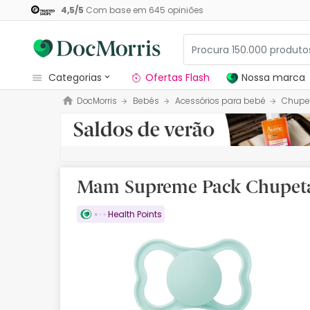
4,5
/
5
Com base em
645
opiniões
categorias
Ofertas Flash
Nossa marca
DocMorris
Bebés
Acessórios para bebé
Chupe
Dermocosmetica
Nossa marca
Solares
Mam Supreme Pack Chupetas
Medicamentos
Health Points
Cosmética
Saúde
Higiene
Dietética