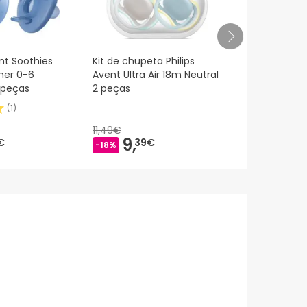
nt Soothies
Kit de chupeta Philips
Chicco ™ Ph
ther 0-6
Avent Ultra Air 18m Neutral
silicone ch
 peças
2 peças
anatômica 
(
1
)
11,49€
9,
6,
€
39€
15€
-18%