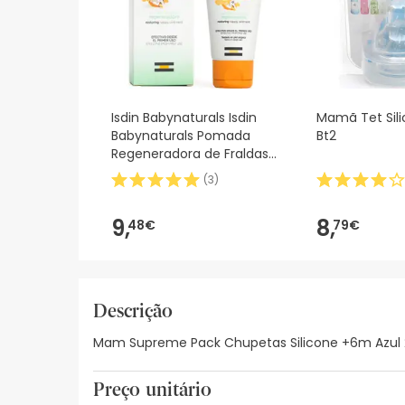
Isdin Babynaturals Isdin
Mamã Tet Sili
Babynaturals Pomada
Bt2
Regeneradora de Fraldas
50ml
(
3
)
9,
8,
48€
79€
Descrição
Mam Supreme Pack Chupetas Silicone +6m Azul 2 
Preço unitário