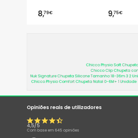
8,
9,
79€
75€
Chicco Physio Soft Chupeta
Chicco Clip Chupeta com
Nuk Signature Chupeta Silicone Tamanho 18-36m 3 2 U
Chicco Physio Comfort Chupeta Natal 0-6M+ 1 Unidade
Opiniões reais de utilizadores
4,5
/
5
Com base em
645
opiniões