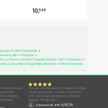
10,
54€
 Blossom 0-6M 4 Unidades
a Nuvens 0M+ 1 Unidade
hicco Physio Comfort Chupeta Natal 6-12M+ 1 Unidade
cifier Colour Petrol Sage Baby Blue Iron 0-6M 4 Unidades
o foram dando
"Foram profissionais. Eu pedi o artigo
ajecto da
vocês enviaram , correu tudo bem
como chegoi
até á entrega do mesmo. Ótimo e
mbalada.
rápido. Obrigada "
em 4/8/26
Carmen M.