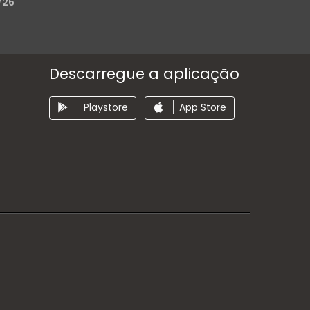
/26
Descarregue a aplicação
Playstore
App Store