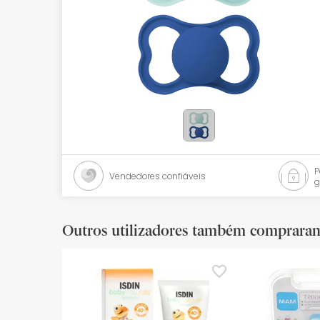
Bebés
Ótica
Ortopedia
Ervanária
Cosmética natural
Promoções
Vendedores confiáveis
g
Marcas
Mais vendidos
Outros utilizadores também comprara
Health points
Blog