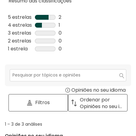
Resumo das classificações
5 estrelas
estrelas
2
2
4 estrelas
estrelas
1
análises
1
3 estrelas
estrelas
0
com
análise
0
2 estrelas
estrelas
0
5
com
análise
0
1 estrela
estrelas
0
estrelas.
4
com
análise
0
estrelas.
3
com
análise
estrelas.
2
com
estrelas.
1
Secção
para
estrela.
Opiniões no seu idioma
Disp
pesquisar
tópicos
a
Ordenar por
Filtros
e
pop
Opiniões no seu idioma
opiniões
with
info
1
1
–
3 de 3
análises
abou
to
Regi
Opiniões no seu idioma