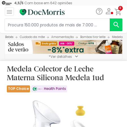
4,5
/
5
Com base em
642
opiniões
0
Bebés
Cuidado da mãe
Amamentação
Bombas tira-leite
Medela Co
*Ver detalhes
Medela Colector de Leche
Materna Silicona Medela 1ud
TOP Choice
Health Points