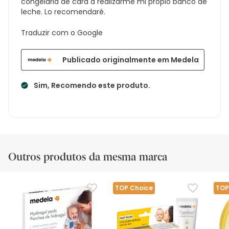
congelarla de cara a realizarme mi propio banco de
leche. Lo recomendaré.
Traduzir com o Google
Publicado originalmente em Medela
Sim, Recomendo este produto.
Outros produtos da mesma marca
TOP Choice
TOP