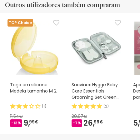
Outros utilizadores também compraram
TOP Choice
Taça em silicone
Suavinex Hygge Baby
Ap
Medela tamanho M 2
Care Essentials
De
Grooming Set Green
pa
1pc
Un
(
1
)
(
2
)
11,54€
28,87€
9,
26,
5,
99€
99€
-13%
-7%