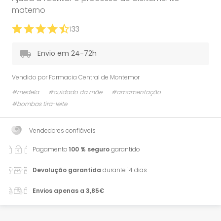
materno
133
Envio em 24-72h
Vendido por
Farmacia Central de Montemor
#medela
#cuidado da mãe
#amamentação
#bombas tira-leite
Vendedores confiáveis
Pagamento
100 % seguro
garantido
Devolução garantida
durante 14 dias
Envios apenas a 3,85€