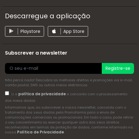
Descarregue a aplicação
Playstore
App Store
Subscrever a newsletter
Registre-se
Não perca nada! Descubra as melhores ofertas e promoções via e-mail,
cartão postal, SMS ou outros meios eletrónicos
política de privacidade
Li a
e concordo com o processamento
dos meus dados
Informamos que, ao subscrever a nossa newsletter, concorda com o
tratamento dos seus dados pela Promofarma para o envio de
comunicações comerciais ou promocionais. Em todo o caso, pode retirar
o seu consentimento ou exercer qualquer outro dos seus direitos
reconhecidos em termos de proteção de dados, conforme informado na
Política de Privacidade
nossa
.