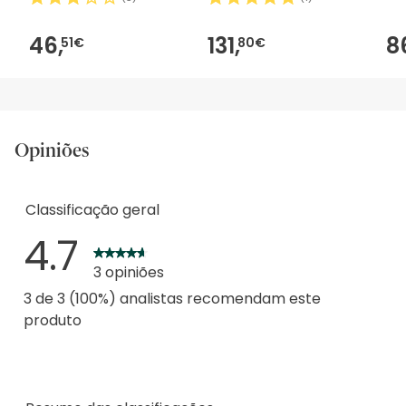
46,
131,
8
51€
80€
Opiniões
Classificação geral
4.7
3 opiniões
3 de 3 (100%) analistas recomendam este
produto