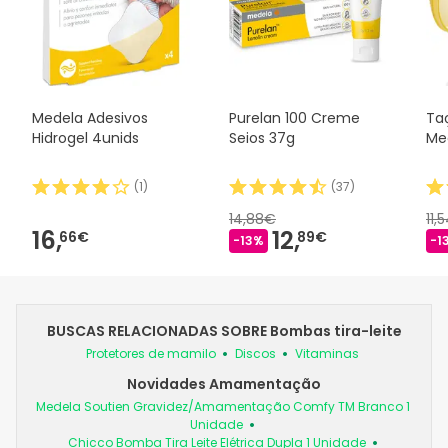
Medela Adesivos
Purelan 100 Creme
Ta
Hidrogel 4unids
Seios 37g
Me
(
1
)
(
37
)
14,88€
11,
16,
12,
66€
89€
-13%
-1
BUSCAS RELACIONADAS SOBRE Bombas tira-leite
Protetores de mamilo
Discos
Vitaminas
Novidades Amamentação
Medela Soutien Gravidez/Amamentação Comfy TM Branco 1
Unidade
Chicco Bomba Tira Leite Elétrica Dupla 1 Unidade