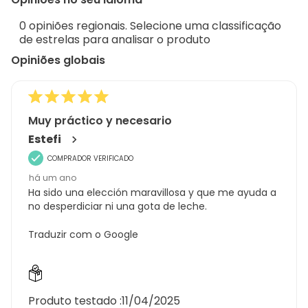
3
Sort.
de
0 opiniões regionais. Selecione uma classificação
3
de estrelas para analisar o produto
análises
Opiniões globais
Muy práctico y necesario
Estefi
COMPRADOR VERIFICADO
há um ano
Ha sido una elección maravillosa y que me ayuda a
no desperdiciar ni una gota de leche.
Traduzir com o Google
Produto testado :
11/04/2025