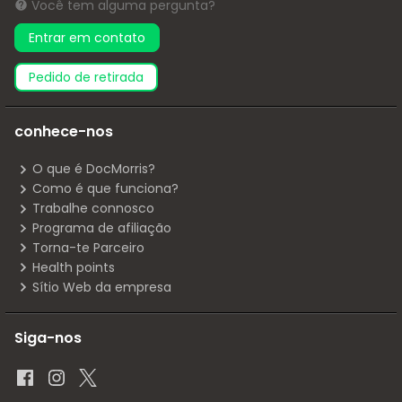
Você tem alguma pergunta?
Entrar em contato
pedido de retirada
conhece-nos
O que é DocMorris?
Como é que funciona?
Trabalhe connosco
Programa de afiliação
Torna-te Parceiro
Health points
Sítio Web da empresa
Siga-nos