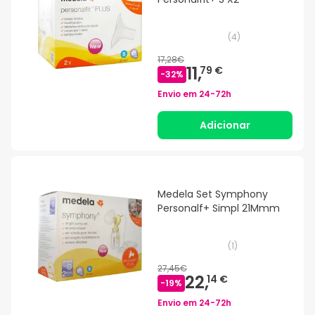
(
4
)
17,28€
11,
79 €
-
32
%
Envio em
24-72h
Adicionar
Medela Set Symphony
Personalf+ Simpl 21Mmm
(
1
)
27,45€
22,
14 €
-
19
%
Envio em
24-72h