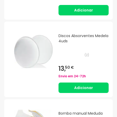
Adicionar
Discos Absorventes Medela
4uds
(
2
)
13,
50 €
Envio em
24-72h
Adicionar
Bomba manual Meduda