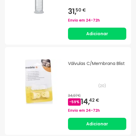
31,
50 €
Envio em
24-72h
Adicionar
Válvulas C/Membrana Blist
(
20
)
34,97€
14,
42 €
-
59
%
Envio em
24-72h
Adicionar