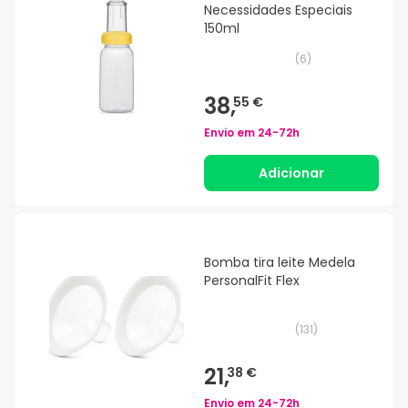
Necessidades Especiais
150ml
(
6
)
38,
55 €
Envio em
24-72h
Adicionar
Bomba tira leite Medela
PersonalFit Flex
(
131
)
21,
38 €
Envio em
24-72h