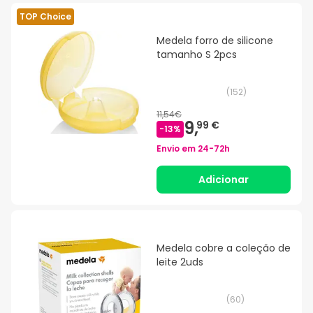
TOP Choice
Medela forro de silicone
tamanho S 2pcs
(
152
)
11,54€
9,
99 €
-
13
%
Envio em
24-72h
Adicionar
Medela cobre a coleção de
leite 2uds
(
60
)