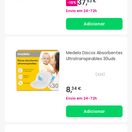
37,
93 €
-
19
%
Envio em
24-72h
Adicionar
Medela Discos Absorbentes
Ultratranspirables 30uds
(
334
)
8,
34 €
Envio em
24-72h
Adicionar