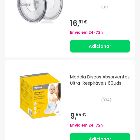
(
31
)
16,
91 €
Envio em
24-72h
Adicionar
Medela Discos Absorventes
Ultra-Respiráveis 60uds
(
334
)
9,
55 €
Envio em
24-72h
Adicionar