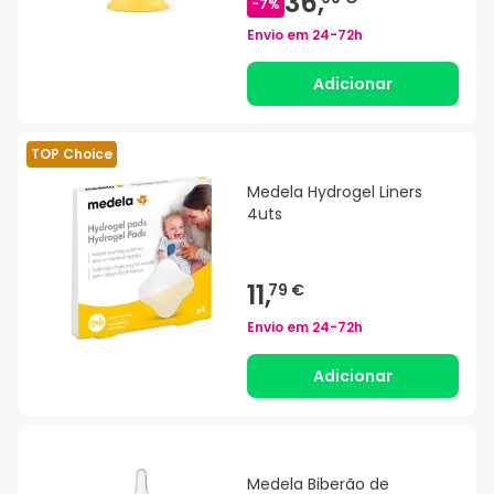
36,
-
7
%
Envio em
24-72h
Adicionar
TOP Choice
Medela Hydrogel Liners
4uts
11,
79 €
Envio em
24-72h
Adicionar
Medela Biberão de