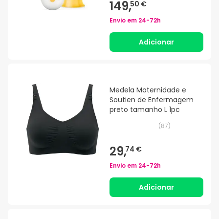
149,
50 €
Envio em
24-72h
Adicionar
Medela Maternidade e
Soutien de Enfermagem
preto tamanho L 1pc
(
87
)
29,
74 €
Envio em
24-72h
Adicionar