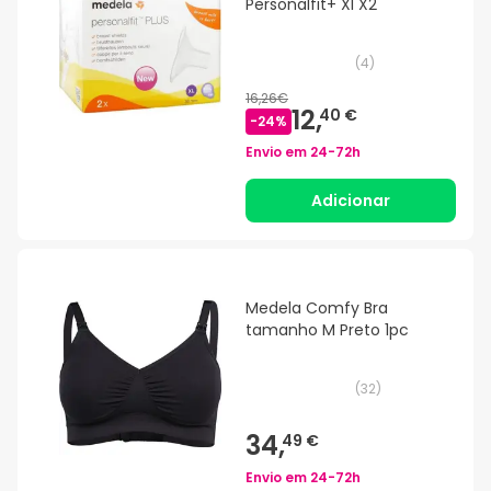
Personalfit+ Xl X2
(
4
)
16,26€
12,
40 €
-
24
%
Envio em
24-72h
Adicionar
Medela Comfy Bra
tamanho M Preto 1pc
(
32
)
34,
49 €
Envio em
24-72h