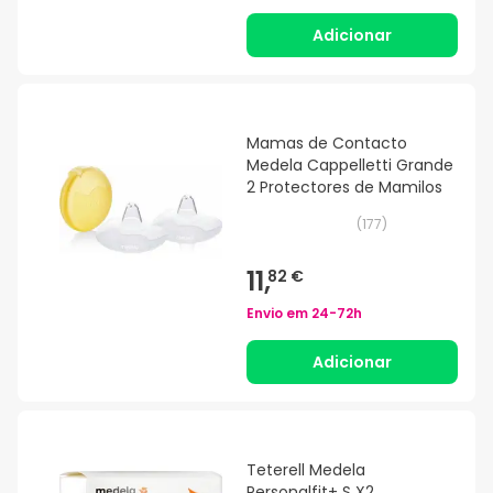
Adicionar
Mamas de Contacto
Medela Cappelletti Grande
2 Protectores de Mamilos
(
177
)
11,
82 €
Envio em
24-72h
Adicionar
Teterell Medela
Personalfit+ S X2