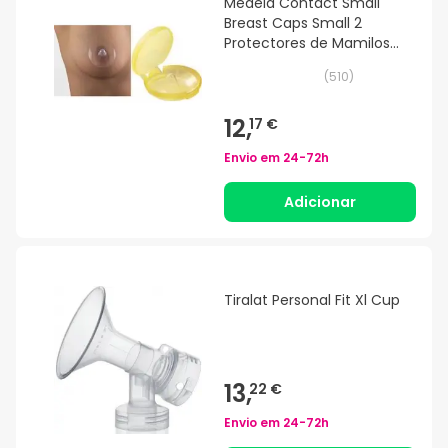
Medela Contact Small
Breast Caps Small 2
Protectores de Mamilos
Small
(
510
)
12,
17 €
Envio em
24-72h
Adicionar
Tiralat Personal Fit Xl Cup
13,
22 €
Envio em
24-72h