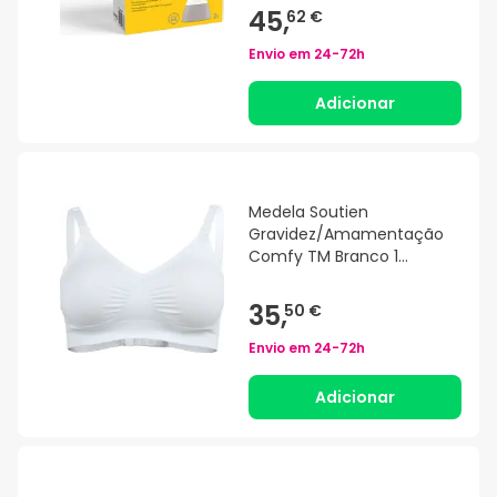
45,
62 €
Envio em
24-72h
Adicionar
Medela Soutien
Gravidez/Amamentação
Comfy TM Branco 1
Unidade
35,
50 €
Envio em
24-72h
Adicionar