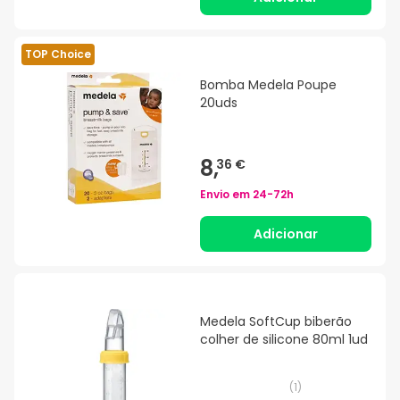
TOP Choice
Bomba Medela Poupe
20uds
8,
36 €
Envio em
24-72h
Adicionar
Medela SoftCup biberão
colher de silicone 80ml 1ud
(
1
)