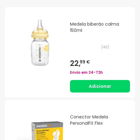
Medela biberão calma
150ml
(
46
)
22,
99 €
Envio em
24-72h
Adicionar
Conector Medela
PersonalFit Flex