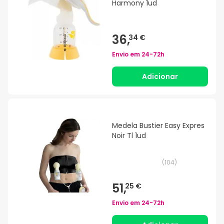
Harmony 1ud
36,
34 €
Envio em
24-72h
Adicionar
Medela Bustier Easy Expres
Noir Tl 1ud
(
104
)
51,
25 €
Envio em
24-72h