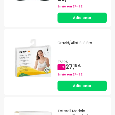
Envio em
24-72h
Adicionar
Gravid/Allat Bi S Bra
27,39€
27,
16 €
-
1
%
Envio em
24-72h
Adicionar
Teterell Medela