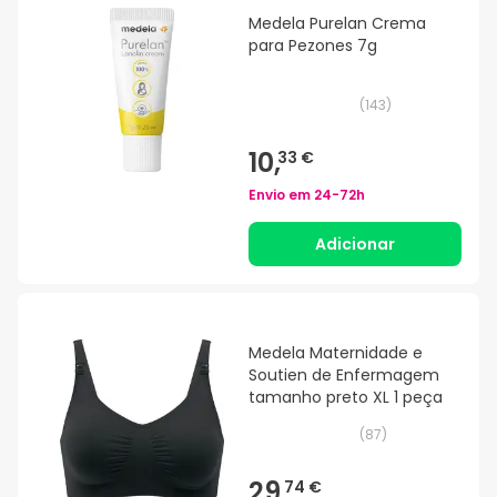
Medela Purelan Crema
para Pezones 7g
(
143
)
10,
33 €
Envio em
24-72h
Adicionar
Medela Maternidade e
Soutien de Enfermagem
tamanho preto XL 1 peça
(
87
)
29,
74 €