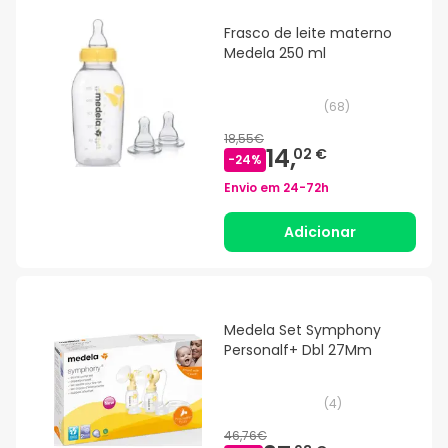
Frasco de leite materno
Medela 250 ml
(
68
)
18,55€
14,
02 €
-
24
%
Envio em
24-72h
Adicionar
Medela Set Symphony
Personalf+ Dbl 27Mm
(
4
)
46,76€