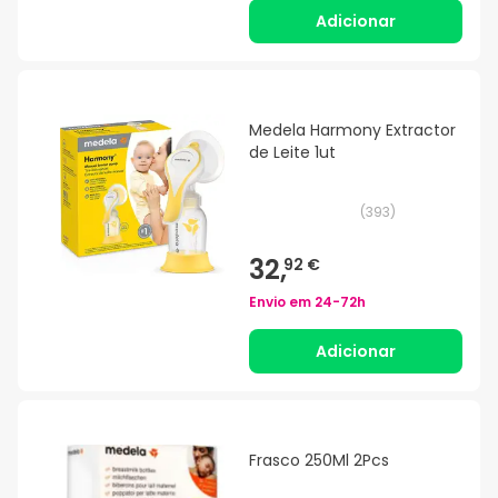
Adicionar
Medela Harmony Extractor
de Leite 1ut
(
393
)
32,
92 €
Envio em
24-72h
Adicionar
Frasco 250Ml 2Pcs