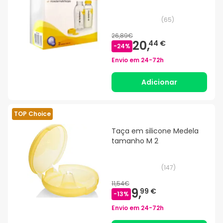
(
65
)
26,89€
20,
44 €
-
24
%
Envio em
24-72h
Adicionar
TOP Choice
Taça em silicone Medela
tamanho M 2
(
147
)
11,54€
9,
99 €
-
13
%
Envio em
24-72h