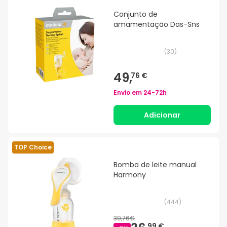
Conjunto de
amamentação Das-Sns
(
30
)
49,
76 €
Envio em
24-72h
Adicionar
TOP Choice
Bomba de leite manual
Harmony
(
444
)
39,76€
99 €