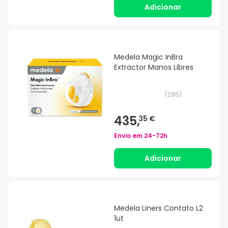
Adicionar
Medela Magic InBra
Extractor Manos Libres
(
295
)
435,
35 €
Envio em
24-72h
Adicionar
Medela Liners Contato L2
1ut