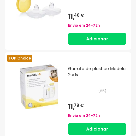
11,
46 €
Envio em
24-72h
Adicionar
TOP Choice
Garrafa de plástico Medela
2uds
(
65
)
11,
79 €
Envio em
24-72h
Adicionar