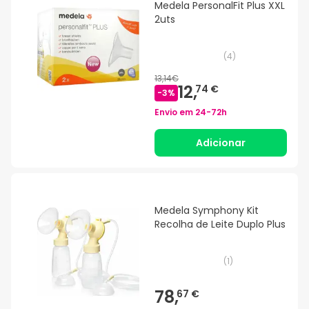
Medela PersonalFit Plus XXL
2uts
(
4
)
13,14€
12,
74 €
-
3
%
Envio em
24-72h
Adicionar
Medela Symphony Kit
Recolha de Leite Duplo Plus
(
1
)
78,
67 €