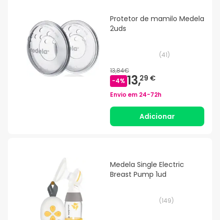
Protetor de mamilo Medela
2uds
(
41
)
13,84€
13,
29 €
-
4
%
Envio em
24-72h
Adicionar
Medela Single Electric
Breast Pump 1ud
(
149
)