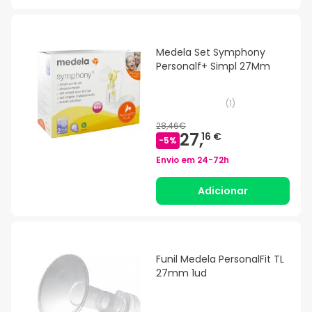
Medela Set Symphony
Personalf+ Simpl 27Mm
(
1
)
28,46€
27,
16 €
-
5
%
Envio em
24-72h
Adicionar
Funil Medela PersonalFit TL
27mm 1ud