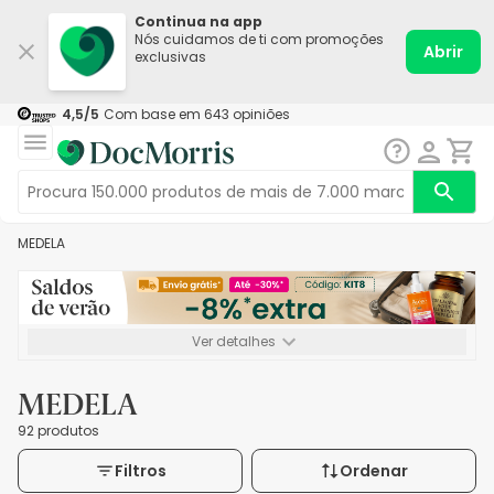
Continua na app
Nós cuidamos de ti com promoções
Abrir
exclusivas
4,5
/5
Com base em
643
opiniões
MEDELA
Ver detalhes
*-8% extra, compra mínima de 72€. Válido até 16/08. Não
acumulável.
MEDELA
92 produtos
Filtros
Ordenar