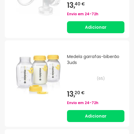
13,
40 €
Envio em
24-72h
Adicionar
Medela garrafas-biberão
3uds
(
65
)
13,
20 €
Envio em
24-72h
Adicionar