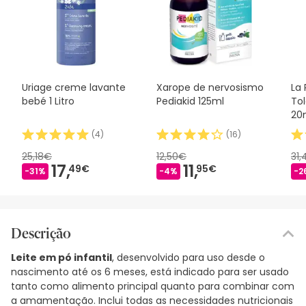
Uriage creme lavante
Xarope de nervosismo
La
bebé 1 Litro
Pediakid 125ml
Tol
20
(
4
)
(
16
)
25,18€
12,50€
31
17,
11,
49€
95€
-31%
-4%
-2
Descrição
Leite em pó infantil
, desenvolvido para uso desde o
nascimento até os 6 meses, está indicado para ser usado
tanto como alimento principal quanto para combinar com
a amamentação. Inclui todas as necessidades nutricionais