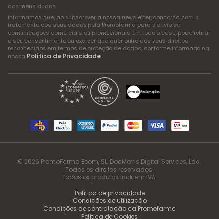
dos meus dados
Informamos que, ao subscrever a nossa newsletter, concorda com o
tratamento dos seus dados pela Promofarma para o envio de
comunicações comerciais ou promocionais. Em todo o caso, pode retirar
o seu consentimento ou exercer qualquer outro dos seus direitos
reconhecidos em termos de proteção de dados, conforme informado na
Política de Privacidade
nossa
.
© 2026 PromoFarma Ecom, SL. DocMorris Digital Services, Lda.
Todos os direitos reservados.
Todos os produtos incluem IVA.
Política de privacidade
Condições de utilização
Condições de contratação da Promofarma
Política de Cookies