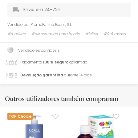
Envio em 24-72h
Vendido por
PromoFarma Ecom, S.L.
#modilac
#alimentação para bebés
#leites
#0-6 meses
Vendedores confiáveis
Pagamento
100 % seguro
garantido
Devolução garantida
durante 14 dias
Outros utilizadores também compraram
TOP Choice