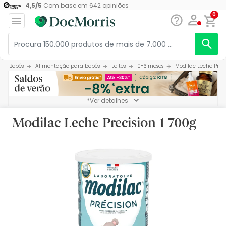
4,5
/
5
Com base em
642
opiniões
0
Bebés
Alimentação para bebés
Leites
0-6 meses
Modilac Leche Preci
*Ver detalhes
Modilac Leche Precision 1 700g