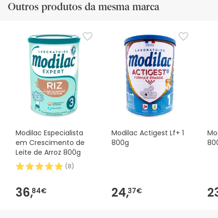
Outros produtos da mesma marca
Modilac Especialista
Modilac Actigest Lf+ 1
Mod
em Crescimento de
800g
80
Leite de Arroz 800g
(
8
)
36,
24,
2
84€
37€