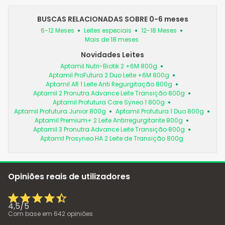
BUSCAS RELACIONADAS SOBRE 0-6 meses
6-12 Meses
Leites especiais
12-18 Meses
Mais de 18 meses
Novidades Leites
Aptamil Nutri-Biotik 2 +6M 800g
Aptamil ProFutura 2 Duo Leite +6M 800g
Aptamil AR 1 Leite Anti Regurgitação 800g
Aptamil 2 Pronutra Advance Leite Transição 800g
Aptamil Profutura Care Syneo 1 800g
Aptamil Profutura Junior 800g
Aptamil Profutura 1 Duo 800g
Aptamil Premium+ 2 Leite Antirregurgitante 800g
Aptamil 3 Pronutra Advance Leite Transição 800g
Aptamil Prosyneo HA 2 Leite de Transição 800g
Opiniões reais de utilizadores
4,5
/
5
Com base em
642
opiniões