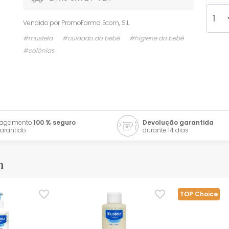
Vendido por
PromoFarma Ecom, S.L.
#mustela
#cuidado do bebé
#higiene do bebé
#colónias
Pagamento
100 % seguro
Devolução garantida
arantido
durante 14 dias
m
TOP Choice