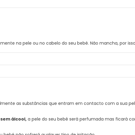
emente na pele ou no cabelo do seu bebé. Não mancha, por iss
NADO, PARFUM (FRAGRÂNCIA), GLICERINA, BENZOATO DE SÓDIO, B
R DE CHAMOMILLA RECUTITA (MATRICARIA), EXTRACTO DE MEL/EX
acilmente as substâncias que entram em contacto com a sua pe
 sem álcool,
a pele do seu bebé será perfumada mas ficará co
u bebé não sofrerá qualquer tipo de irritação.