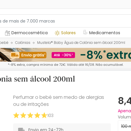
Dermocosmética
Solares
Medicamentos
 bebé
Colónias
Mustela® Baby Água de Colónia sem álcool 200ml
*-8% extra, compra mínima de 72€. Válido até 16/08. Não acumulável.
nia sem álcool 200ml
Perfumar o bebé sem medo de alergias
8,
ou de irritações
Apen
103
Volum
100 
Envio em 24-72h