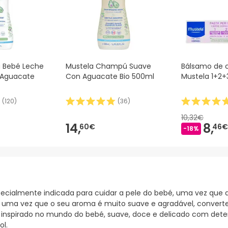
a Bebé Leche
Mustela Champú Suave
Bálsamo de 
 Aguacate
Con Aguacate Bio 500ml
Mustela 1+2+
(
120
)
(
36
)
10,32€
14,
8,
60€
46€
-18%
pecialmente indicada para cuidar a pele do bebé, uma vez que 
nho, uma vez que o seu aroma é muito suave e agradável, conver
é inspirado no mundo do bebé, suave, doce e delicado com deter
ol.