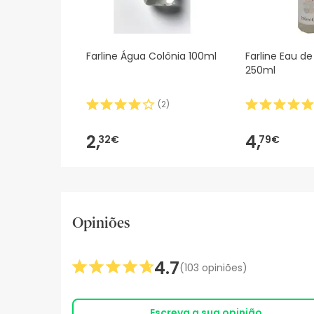
Farline Água Colônia 100ml
Farline Eau de
250ml
(
2
)
2,
4,
32€
79€
Opiniões
4.7
(103 opiniões)
Escreva a sua opinião