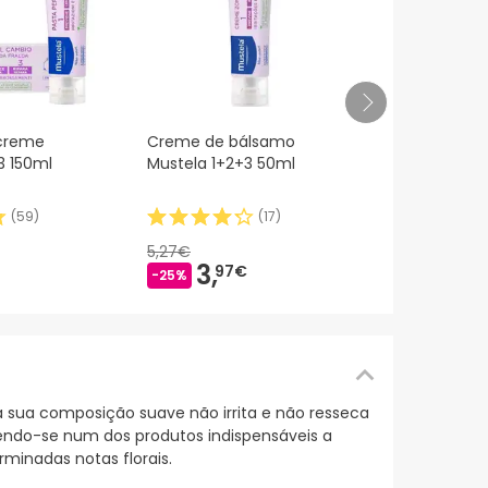
Mustela Beb
creme
Creme de bálsamo
Rosto 40ml
3 150ml
Mustela 1+2+3 50ml
(
59
)
(
17
)
9,96€
8,
49
5,27€
-15%
3,
97€
-25%
a sua composição suave não irrita e não resseca
tendo-se num dos produtos indispensáveis a
minadas notas florais.