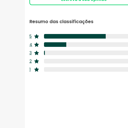
Resumo das classificações
5
estrelas
4
estrelas
3
estrelas
2
estrelas
1
estrelas