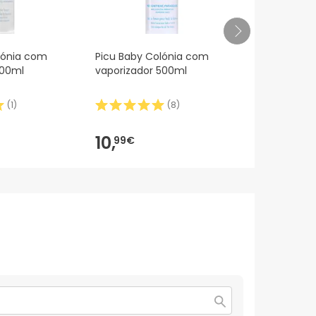
lónia com
Picu Baby Colónia com
Isdin Babyna
100ml
vaporizador 500ml
Babynatural
Perfumada 
(
1
)
(
8
)
10,
12,
99€
50€