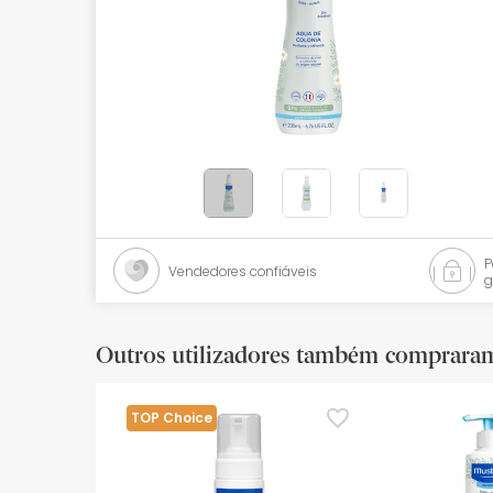
Bebés
Ótica
Ortopedia
Ervanária
Cosmética natural
Promoções
Vendedores confiáveis
g
Marcas
Mais vendidos
Outros utilizadores também comprara
Health points
TOP Choice
Blog