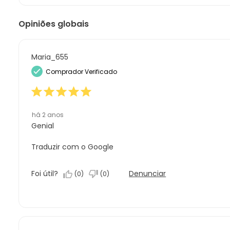
Opiniões globais
Maria_655
Comprador Verificado
há 2 anos
Genial
Traduzir com o Google
Foi útil?
Denunciar
(
0
)
(
0
)