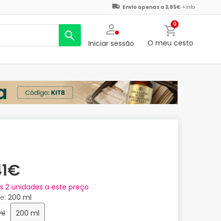
Envio apenas a 3,85€
+info
0
O meu cesto
Iniciar sessão
41€
as
2
unidades a este preço
e
200 ml
ml
200 ml