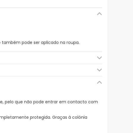
o também pode ser aplicado na roupa.
UTILENOGLICOL, 1,2-HEXANODIOL, GLICOL
TRACTO DE MEL/EXTRACTO DE MIEL.
le, pelo que não pode entrar em contacto com
mpletamente protegida. Graças à colónia