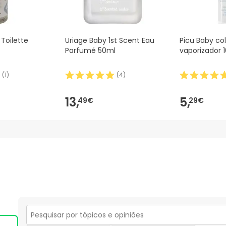
 Toilette
Uriage Baby 1st Scent Eau
Picu Baby co
Parfumé 50ml
vaporizador 
(
1
)
(
4
)
13,
5,
49€
29€
Secção