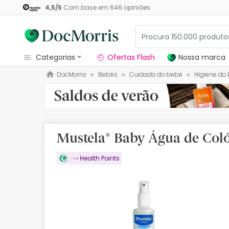
4,5
/
5
Com base em
646
opiniões
categorias
Ofertas Flash
Nossa marca
DocMorris
Bebés
Cuidado do bebé
Higiene do
Dermocosmetica
Nossa marca
Solares
Mustela® Baby Água de Coló
Medicamentos
Health Points
Cosmética
Saúde
Higiene
Dietética