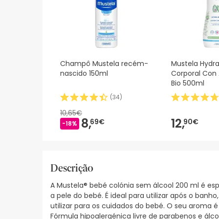
Champô Mustela recém-
Mustela Hydr
nascido 150ml
Corporal Con
Bio 500ml
(
34
)
10,65€
8,
12,
69€
90€
-18%
Descrição
A Mustela® bebé colónia sem álcool 200 ml é es
a pele do bebé. É ideal para utilizar após o ba
utilizar para os cuidados do bebé. O seu aroma 
Fórmula hipoalergénica livre de parabenos e álco