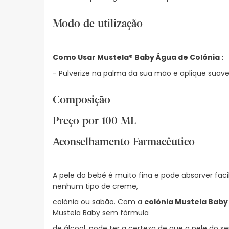
Modo de utilização
Como Usar Mustela® Baby Água de Colónia :
- Pulverize na palma da sua mão e aplique suav
Composição
AQUA/ÁGUA/EAU, PEG-40 ÓLEO DE RÍCINO HIDROGE
Preço por 100 ML
CAPRILICOL, TARTÁRICO ÁCIDO, EXTRACTO DE FLO
4,20€ / 100 ml
Aconselhamento Farmacêutico
A pele do bebé é muito fina e pode absorver f
nenhum tipo de creme,
colónia ou sabão. Com a
colónia Mustela Baby
Mustela Baby sem fórmula
de álcool
,
pode ter a certeza de que a pele do se