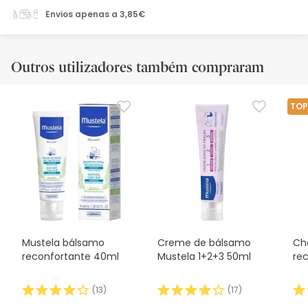
Envios apenas a 3,85€
Outros utilizadores também compraram
TOP
Mustela bálsamo
Creme de bálsamo
Ch
reconfortante 40ml
Mustela 1+2+3 50ml
re
(
13
)
(
17
)