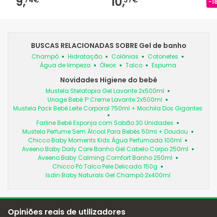
9,
10,
-1
BUSCAS RELACIONADAS SOBRE Gel de banho
Champô
Hidratação
Colónias
Cotonetes
Água de limpeza
Óleos
Talco
Espuma
Novidades Higiene do bebé
Mustela Stelatopia Gel Lavante 2x500ml
Uriage Bebé 1º Creme Lavante 2x500ml
Mustela Pack Bebé Leite Corporal 750ml + Mochila Dos Gigantes
Farline Bebé Esponja com Sabão 30 Unidades
Mustela Perfume Sem Álcool Para Bebés 50ml + Doudou
Chicco Baby Moments Kids Água Perfumada 100ml
Aveeno Baby Daily Care Banho Gel Cabelo Corpo 250ml
Aveeno Baby Calming Comfort Banho 250ml
Chicco Pó Talco Pele Delicada 150g
Isdin Baby Naturals Gel Champô 2x400ml
Opiniões reais de utilizadores