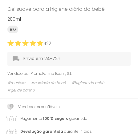
Gel suave para a higiene diária do bebé
200ml
BIO
422
Envio em 24-72h
Vendido por
PromoFarma Ecom, S.L.
#mustela
#cuidado do bebé
#higiene do bebé
#gel de banho
Vendedores confiáveis
Pagamento
100 % seguro
garantido
Devolução garantida
durante 14 dias