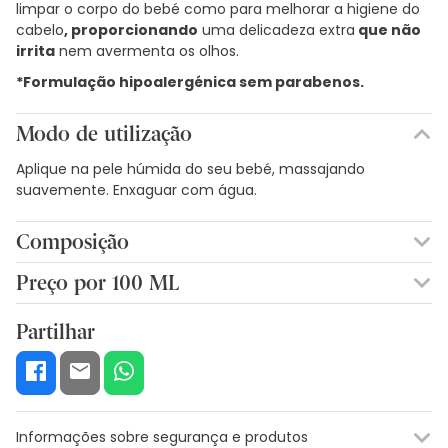
limpar o corpo do bebé como para melhorar a higiene do
cabelo
, proporcionando
uma delicadeza extra
que não
irrita
nem avermenta os olhos.
*Formulação hipoalergénica sem parabenos.
Modo de utilização
Aplique na pele húmida do seu bebé, massajando
suavemente. Enxaguar com água.
Composição
AQUA/ÁGUA/EAU, GLICERINA, BETAÍNA COCAMIDOPROPIL,
Preço por 100 ML
SULFATO DE MIRÉ SÓDIO, CACAU DE GLICERILO PEG-7,
3,86€ / 100 ml
COCO-GLUCÓSIDO, DESTEARATO DE PEG-150, CAPRILATO DE
Partilhar
GLICERILO, DESTEARATO DE GLICOL, PARFUM (FRAGRÂNCIA),
ÁCIDO CÍTRICO, PANTENOL, SORBATO DE POTÁSSIO,
EXTRACTO DE FRUTA PERSEA GRATISSIMA (ABACATE).
Informações sobre segurança e produtos