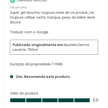
COMPRADOR VERIFICADO
há um ano
Super gel douche, toujours ravie de ce produit, j’ai
toujours utiliser cette marque, peau de bébé reste
douce.
Traduzir com o Google
Publicado originalmente em
Mustela Dermo
Lavante 750ml
1 mês
Duração da propriedade
Sim, Recomendo este produto.
Valor do produto
Valor
5.0
do