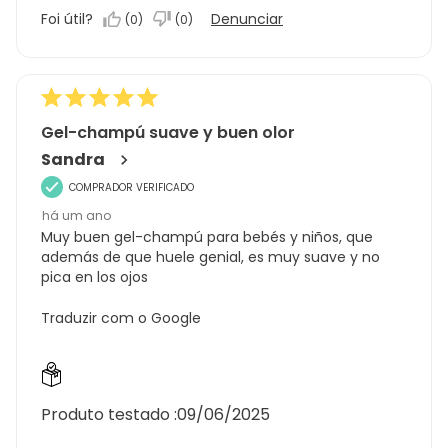
produto,
Foi útil?
Denunciar
(
0
)
(
0
)
5.0
em
5
Gel-champú suave y buen olor
Sandra
COMPRADOR VERIFICADO
há um ano
Muy buen gel-champú para bebés y niños, que
además de que huele genial, es muy suave y no
pica en los ojos
Traduzir com o Google
Produto testado :
09/06/2025