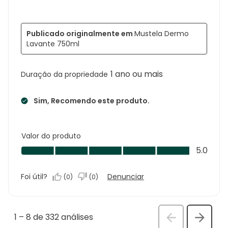
Publicado originalmente em
Mustela Dermo
Lavante 750ml
1 ano ou mais
Duração da propriedade
Sim, Recomendo este produto.
Valor do produto
Valor
5.0
do
produto,
Foi útil?
Denunciar
(
0
)
(
0
)
5.0
em
5
1
–
8 de 332
análises
Anterior
Seguin
análi