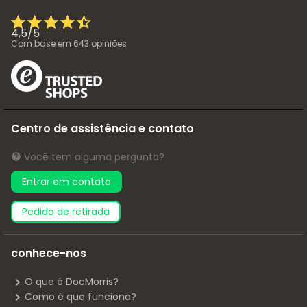
4,5
/
5
Com base em
643
opiniões
Centro de assistência e contato
Você tem alguma pergunta?
Entrar em contato
pedido de retirada
conhece-nos
O que é DocMorris?
Como é que funciona?