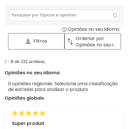
Secção
para
Opiniões no seu idioma
Disp
pesquisar
tópicos
a
Ordenar por
Filtros
e
pop
Opiniões no seu idioma
opiniões
with
info
1
1
–
8 de 332
análises
abou
to
Regi
Opiniões no seu idioma
8
Sort.
de
0 opiniões regionais. Selecione uma classificação
332
de estrelas para analisar o produto
análises
Opiniões globais
Super produit