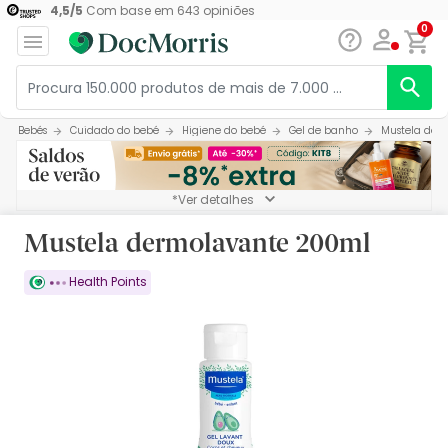
4,5
/
5
Com base em
643
opiniões
0
Bebés
Cuidado do bebé
Higiene do bebé
Gel de banho
Mustela der
*Ver detalhes
Mustela dermolavante 200ml
Health Points