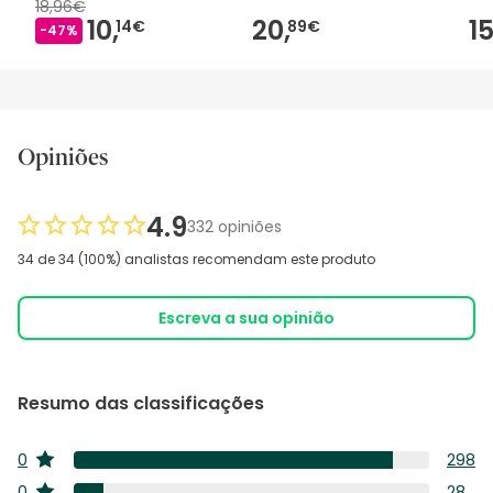
18,96€
10,
20,
15
14€
89€
-47%
Opiniões
4.9
332 opiniões
34 de 34 (100%) analistas recomendam este produto
Escreva a sua opinião
Resumo das classificações
0
298
estrelas
298
0
28