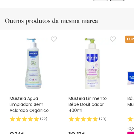
análise
Outros produtos da mesma marca
TOP
Mustela Agua
Mustela Linimento
Bá
Limpiadora Sem
Bébé Dosificador
Mu
Aclarado Orgânico
400ml
500ml
(
22
)
(
20
)
10,
74€
37€