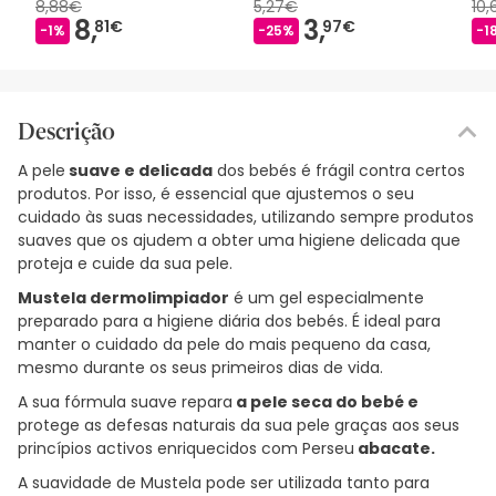
8,88€
5,27€
10
8,
3,
81€
97€
-1%
-25%
-1
Descrição
A pele
suave e delicada
dos bebés é frágil contra certos
produtos. Por isso, é essencial que ajustemos o seu
cuidado às suas necessidades, utilizando sempre produtos
suaves que os ajudem a obter uma higiene delicada que
proteja e cuide da sua pele.
Mustela dermolimpiador
é um gel especialmente
preparado para a higiene diária dos bebés. É ideal para
manter o cuidado da pele do mais pequeno da casa,
mesmo durante os seus primeiros dias de vida.
A sua fórmula suave repara
a pele seca do bebé e
protege as defesas naturais da sua pele graças aos seus
princípios activos enriquecidos com Perseu
abacate.
A suavidade de Mustela pode ser utilizada tanto para