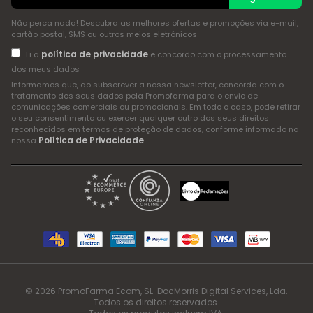
Não perca nada! Descubra as melhores ofertas e promoções via e-mail,
cartão postal, SMS ou outros meios eletrónicos
política de privacidade
Li a
e concordo com o processamento
dos meus dados
Informamos que, ao subscrever a nossa newsletter, concorda com o
tratamento dos seus dados pela Promofarma para o envio de
comunicações comerciais ou promocionais. Em todo o caso, pode retirar
o seu consentimento ou exercer qualquer outro dos seus direitos
reconhecidos em termos de proteção de dados, conforme informado na
Política de Privacidade
nossa
.
© 2026 PromoFarma Ecom, SL. DocMorris Digital Services, Lda.
Todos os direitos reservados.