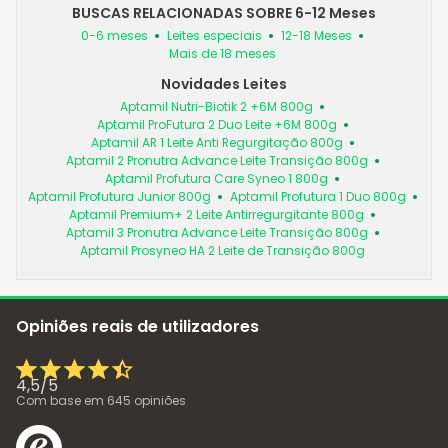
BUSCAS RELACIONADAS SOBRE 6-12 Meses
0-6 meses
Leites especiais
12-18 Meses
Mais de 18 meses
Novidades Leites
Aptamil Nutri-Biotik 2 +6M 800g
Aptamil ProFutura 2 Duo Leite +6M 800g
Aptamil AR 1 Leite Anti Regurgitação 800g
Aptamil 2 Pronutra Advance Leite Transição 800g
Aptamil Profutura Care Syneo 1 800g
Aptamil Profutura Junior 800g
Aptamil Profutura 1 Duo 800g
Aptamil Premium+ 2 Leite Antirregurgitante 800g
Aptamil 3 Pronutra Advance Leite Transição 800g
Aptamil Prosyneo HA 2 Leite de Transição 800g
Opiniões reais de utilizadores
4,5
/
5
Com base em
645
opiniões