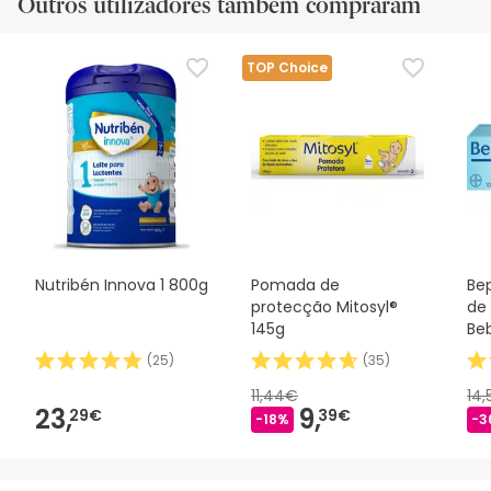
Outros utilizadores também compraram
TOP Choice
Nutribén Innova 1 800g
Pomada de
Be
protecção Mitosyl®
de
145g
Be
(
25
)
(
35
)
11,44€
14
23,
9,
29€
39€
-18%
-3