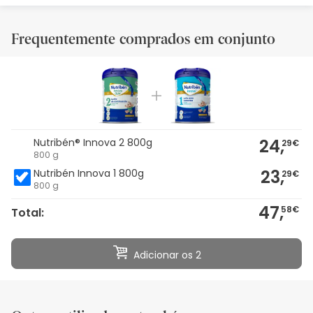
Frequentemente comprados em conjunto
24,
Nutribén® Innova 2 800g
29€
800 g
23,
Nutribén Innova 1 800g
29€
800 g
47,
58€
Total:
Adicionar os 2