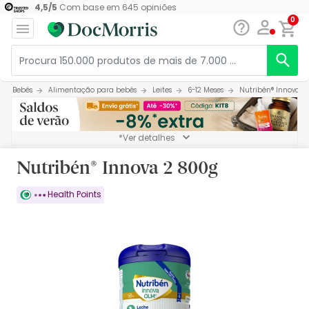
4,5
/
5
Com base em
645
opiniões
0
Bebés
Alimentação para bebés
Leites
6-12 Meses
Nutribén® Innova 2
*Ver detalhes
Nutribén® Innova 2 800g
Health Points