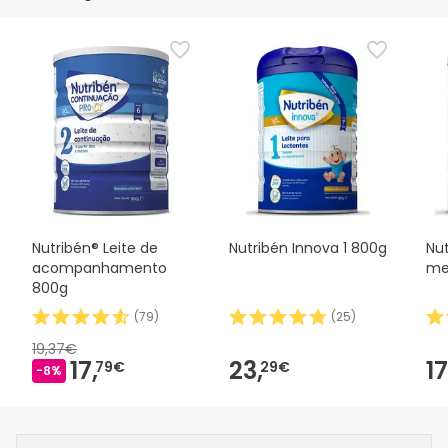
Nutribén® Leite de
Nutribén Innova 1 800g
Nut
acompanhamento
me
800g
(
79
)
(
25
)
19,37€
17,
23,
17
79€
29€
-8%