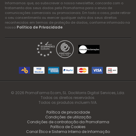
Informamos que, ao subscrever a nossa newsletter, concorda com o
tratamento dos seus dados pela Promofarma para o envio de
comunicações comerciais ou promocionais. Em todo o caso, pode retirar
o seu consentimento ou exercer qualquer outro dos seus direitos
reconhecidos em termos de proteção de dados, conforme informado na
Política de Privacidade
nossa
.
© 2026 PromoFarma Ecom, SL. DocMorris Digital Services, Lda.
Todos os direitos reservados.
Todos os produtos incluem IVA.
Política de privacidade
Condições de utilização
Condições de contratação da Promofarma
Política de Cookies
Canal Ético e Sistema Interno de Informação