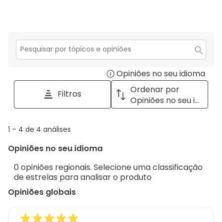
co
aná
estr
2
co
estr
1
estr
Secção
para
Opiniões no seu idioma
Disp
pesquisar
tópicos
a
Ordenar por
Filtros
e
pop
Opiniões no seu idioma
opiniões
with
info
1
1
–
4 de 4
análises
abou
to
Regi
Opiniões no seu idioma
4
Sort.
de
0 opiniões regionais. Selecione uma classificação
4
de estrelas para analisar o produto
análises
Opiniões globais