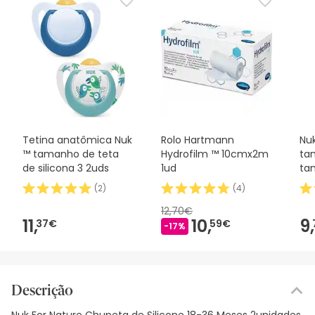
Tetina anatômica Nuk
Rolo Hartmann
Nuk
™ tamanho de teta
Hydrofilm ™ 10cmx2m
ta
de silicona 3 2uds
1ud
ta
ta
(
2
)
(
4
)
12,70€
11,
10,
9,
37€
59€
-17%
Descrição
Nuk For Nature Chupeta de Silicone 18-36 Meses 2unidades