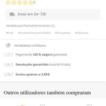
0
Envio em 24-72h
Vendido por
PromoFarma Ecom, S.L.
#nuk
#acessórios para bebé
#chupetas
#silicone
Vendedores confiáveis
Pagamento
100 % seguro
garantido
Devolução garantida
durante 14 dias
Envios apenas a 3,85€
Outros utilizadores também compraram