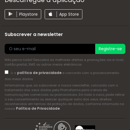
Playstore
App Store
Subscrever a newsletter
Registre-se
Não perca nada! Descubra as melhores ofertas e promoções via e-mail,
cartão postal, SMS ou outros meios eletrónicos
política de privacidade
Li a
e concordo com o processamento
dos meus dados
Informamos que, ao subscrever a nossa newsletter, concorda com o
tratamento dos seus dados pela Promofarma para o envio de
comunicações comerciais ou promocionais. Em todo o caso, pode retirar
o seu consentimento ou exercer qualquer outro dos seus direitos
reconhecidos em termos de proteção de dados, conforme informado na
Política de Privacidade
nossa
.