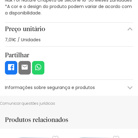
*A cor e o design do produto podem variar de acordo com
a disponibilidade.
Preço unitário
7,01€ / Unidades
Partilhar
Informações sobre segurança e produtos
Recursos de segurança visual
Dados do fabricante
Gestor o
Comunicar questões jurídicas
Recursos de segurança visual
Produtos relacionados
De momento, não dispomos de imagens de segurança
para este produto, mas estamos a trabalhar nisso.
Recomendamos que voltes mais tarde para veres as