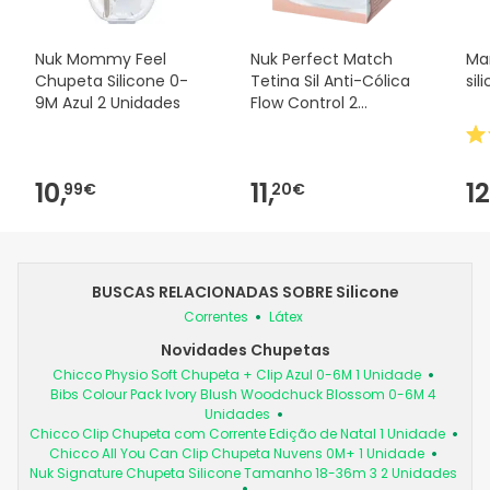
Nuk Mommy Feel
Nuk Perfect Match
Ma
Chupeta Silicone 0-
Tetina Sil Anti-Cólica
sil
9M Azul 2 Unidades
Flow Control 2
Unidades
10,
11,
12
99€
20€
BUSCAS RELACIONADAS SOBRE Silicone
Correntes
Látex
Novidades Chupetas
Chicco Physio Soft Chupeta + Clip Azul 0-6M 1 Unidade
Bibs Colour Pack Ivory Blush Woodchuck Blossom 0-6M 4
Unidades
Chicco Clip Chupeta com Corrente Edição de Natal 1 Unidade
Chicco All You Can Clip Chupeta Nuvens 0M+ 1 Unidade
Nuk Signature Chupeta Silicone Tamanho 18-36m 3 2 Unidades