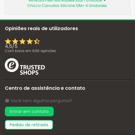
Minikoioi Flexi-Bib Babete Azul 1 Unidade
Chicco Canudos Silicone 12M+ 6 Unidades
Opiniões reais de utilizadores
4,5
/
5
Com base em
646
opiniões
Centro de assistência e contato
Você tem alguma pergunta?
Entrar em contato
pedido de retirada