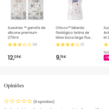
desejares, também podes devolver o produto seguindo os
nossos termos e condições
.
Suavinex ™ garrafa de
Chicco™ biberão
Su
silicone premium
fisiológico tetina de
Ant
270ml
látex boca larga fluxo
M 
normal rosa 150ml 1ud
(
4
)
(
1
)
13
12,
9,
09€
15€
-1
Opiniões
(0 opiniões)