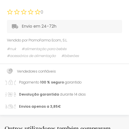
0
Envio em 24-72h
Vendido por
PromoFarma Ecom, S.L.
#nuk
#alimentação para bebés
#acessórios de alimentação
#biberões
Vendedores confiáveis
Pagamento
100 % seguro
garantido
Devolução garantida
durante 14 dias
Envios apenas a 3,85€
Outros utilizadores também compraram