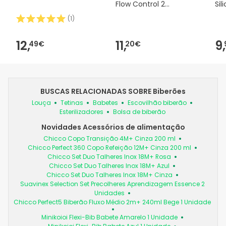
Flow Control 2
Sil
Unidades
2u
(
1
)
12,
11,
9,
49€
20€
BUSCAS RELACIONADAS SOBRE Biberões
Louça
Tetinas
Babetes
Escovilhão biberão
Esterilizadores
Bolsa de biberão
Novidades Acessórios de alimentação
Chicco Copo Transição 4M+ Cinza 200 ml
Chicco Perfect 360 Copo Refeição 12M+ Cinza 200 ml
Chicco Set Duo Talheres Inox 18M+ Rosa
Chicco Set Duo Talheres Inox 18M+ Azul
Chicco Set Duo Talheres Inox 18M+ Cinza
Suavinex Selection Set Precolheres Aprendizagem Essence 2
Unidades
Chicco Perfect5 Biberão Fluxo Médio 2m+ 240ml Bege 1 Unidade
Minikoioi Flexi-Bib Babete Amarelo 1 Unidade