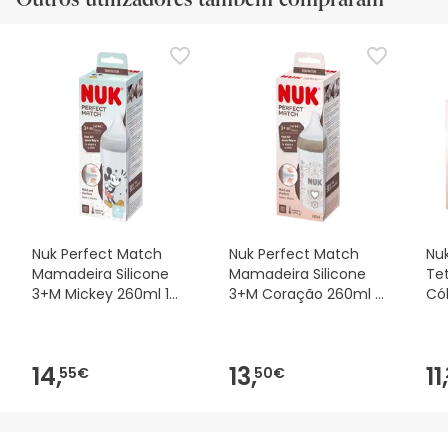
Nuk Perfect Match
Nuk Perfect Match
Nu
Mamadeira Silicone
Mamadeira Silicone
Tet
3+M Mickey 260ml 1
3+M Coração 260ml 1
Cól
Unidade
Unidade
Un
14,
13,
11,
55€
50€