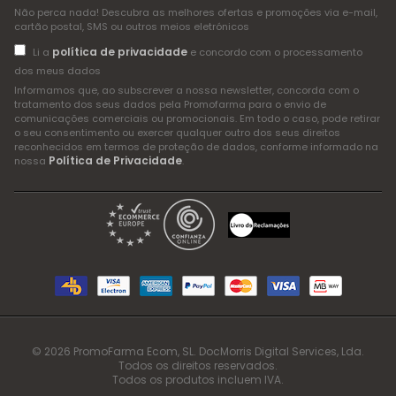
Não perca nada! Descubra as melhores ofertas e promoções via e-mail,
cartão postal, SMS ou outros meios eletrónicos
política de privacidade
Li a
e concordo com o processamento
dos meus dados
Informamos que, ao subscrever a nossa newsletter, concorda com o
tratamento dos seus dados pela Promofarma para o envio de
comunicações comerciais ou promocionais. Em todo o caso, pode retirar
o seu consentimento ou exercer qualquer outro dos seus direitos
reconhecidos em termos de proteção de dados, conforme informado na
Política de Privacidade
nossa
.
© 2026 PromoFarma Ecom, SL. DocMorris Digital Services, Lda.
Todos os direitos reservados.
Todos os produtos incluem IVA.