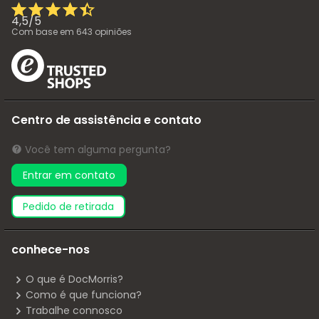
4,5
/
5
Com base em
643
opiniões
Centro de assistência e contato
Você tem alguma pergunta?
Entrar em contato
pedido de retirada
conhece-nos
O que é DocMorris?
Como é que funciona?
Trabalhe connosco