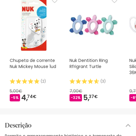
Chupeta de corrente
Nuk Dentition Ring
Nu
Nuk Mickey Mouse 1ud
Rfrigrant Turtle
Sil
36
(
2
)
(
3
)
5,00€
7,90€
9,
4,
5,
74€
37€
-5%
-32%
-8
Descrição
Permite o armazenamento higiénico e o transporte de