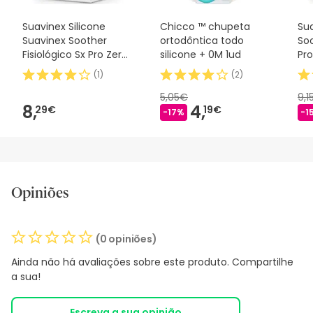
Suavinex Silicone
Chicco ™ chupeta
Sua
Suavinex Soother
ortodôntica todo
Soo
Fisiológico Sx Pro Zero
silicone + 0M 1ud
Pro
2m 1 peça
(
1
)
(
2
)
5,05€
9,1
8,
4,
29€
19€
-17%
-1
Opiniões
(0 opiniões)
Ainda não há avaliações sobre este produto. Compartilhe
a sua!
Escreva a sua opinião