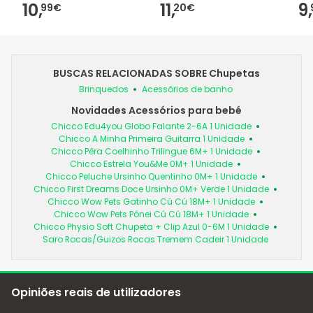
10,
11,
9,
99€
20€
BUSCAS RELACIONADAS SOBRE Chupetas
Brinquedos
Acessórios de banho
Novidades Acessórios para bebé
Chicco Edu4you Globo Falante 2-6A 1 Unidade
Chicco A Minha Primeira Guitarra 1 Unidade
Chicco Pêra Coelhinho Trilingue 6M+ 1 Unidade
Chicco Estrela You&Me 0M+ 1 Unidade
Chicco Peluche Ursinho Quentinho 0M+ 1 Unidade
Chicco First Dreams Doce Ursinho 0M+ Verde 1 Unidade
Chicco Wow Pets Gatinho Cú Cú 18M+ 1 Unidade
Chicco Wow Pets Pónei Cú Cú 18M+ 1 Unidade
Chicco Physio Soft Chupeta + Clip Azul 0-6M 1 Unidade
Saro Rocas/Guizos Rocas Tremem Cadeir 1 Unidade
Opiniões reais de utilizadores