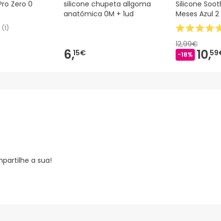
 Pro Zero 0
silicone chupeta allgoma
Silicone Soo
anatômica 0M + 1ud
Meses Azul 2
(
1
)
12,99€
6,
10,
15€
59
-18%
partilhe a sua!