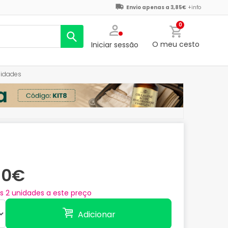
Envio apenas a 3,85€
+info
0
O meu cesto
Iniciar sessão
nidades
30€
as
2
unidades a este preço
Adicionar