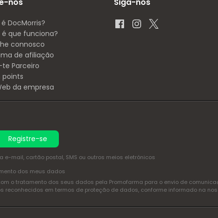
e-nos
Siga-nos
 é DocMorris?
é que funciona?
lhe connosco
ama de afiliação
-te Parceiro
 points
 Web da empresa
Registre-se
e-mail, cartão postal, SMS ou outros meios eletrónicos
amento dos meus dados
com o tratamento dos seus dados pela Promofarma para o envio de comunicaçõ
itos reconhecidos em termos de proteção de dados, conforme informado na no