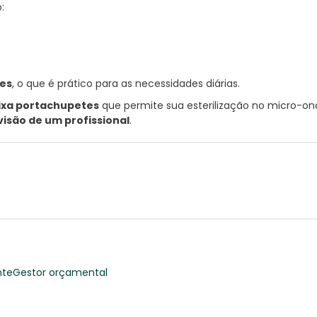
:
des
, o que é prático para as necessidades diárias.
ixa portachupetes
que permite sua esterilização no micro-o
isão de um profissional
.
nte
Gestor orçamental