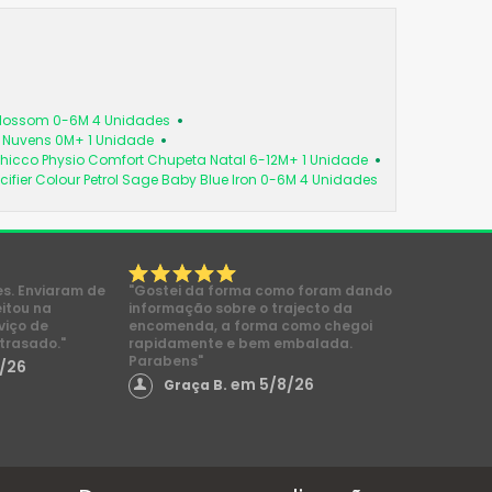
 Blossom 0-6M 4 Unidades
a Nuvens 0M+ 1 Unidade
hicco Physio Comfort Chupeta Natal 6-12M+ 1 Unidade
cifier Colour Petrol Sage Baby Blue Iron 0-6M 4 Unidades
es. Enviaram de
"Gostei da forma como foram dando
eitou na
informação sobre o trajecto da
viço de
encomenda, a forma como chegoi
trasado."
rapidamente e bem embalada.
Parabens"
/26
em 5/8/26
Graça B.