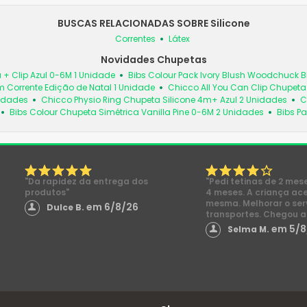
BUSCAS RELACIONADAS SOBRE Silicone
Correntes
Látex
Novidades Chupetas
 + Clip Azul 0-6M 1 Unidade
Bibs Colour Pack Ivory Blush Woodchuck
 Corrente Edição de Natal 1 Unidade
Chicco All You Can Clip Chupet
nidades
Chicco Physio Ring Chupeta Silicone 4m+ Azul 2 Unidades
C
Bibs Colour Chupeta Simétrica Vanilla Pine 0-6M 2 Unidades
Bibs Pa
"Da rapidez da entrega dos
"Pedi tetinas de 2 mes
produtos"
4 meses. A criança ac
mesma. Melhorar o ser
em 6/8/26
Dulce B.
transportes. Chegou a
em 5/8
Selma M.