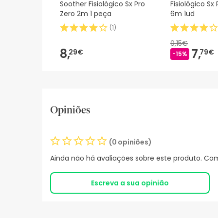
Soother Fisiológico Sx Pro
Fisiológico Sx
Zero 2m 1 peça
6m 1ud
(
1
)
9,15€
8,
7,
29€
79€
-15%
Opiniões
(0 opiniões)
Ainda não há avaliações sobre este produto. Com
Escreva a sua opinião