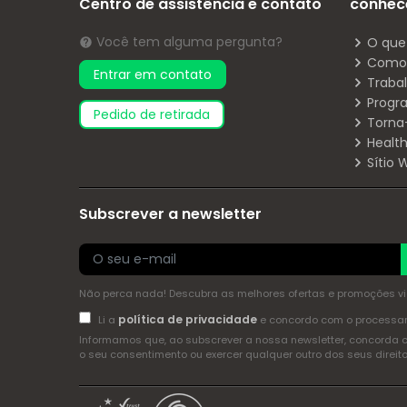
Centro de assistência e contato
conhec
Você tem alguma pergunta?
O que
Como 
Entrar em contato
Traba
Progr
pedido de retirada
Torna
Health
Sítio
Subscrever a newsletter
Não perca nada! Descubra as melhores ofertas e promoções via 
política de privacidade
Li a
e concordo com o process
Informamos que, ao subscrever a nossa newsletter, concorda 
o seu consentimento ou exercer qualquer outro dos seus dire