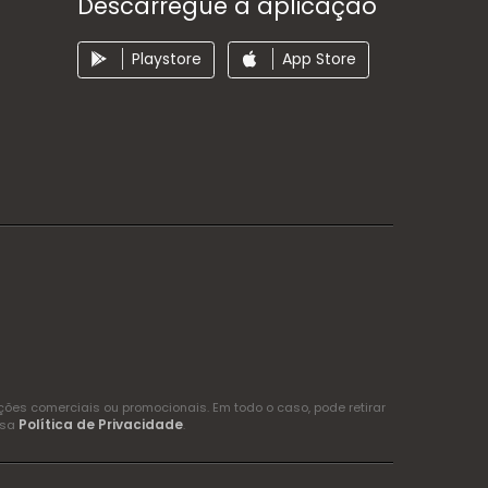
Descarregue a aplicação
Playstore
App Store
es comerciais ou promocionais. Em todo o caso, pode retirar
Política de Privacidade
ssa
.