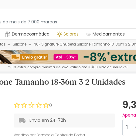
Dermocosmética
Solares
Medicamentos
tas
Silicone
Nuk Signature Chupeta Silicone Tamanho 18-36m 3 2 U
*-8% extra, compra mínima de 72€. Válido até 16/08. Não acumulável.
cone Tamanho 18-36m 3 2 Unidades
9,
0
Apen
Envio em 24-72h
Vendido por
Farmácia Central de Borba