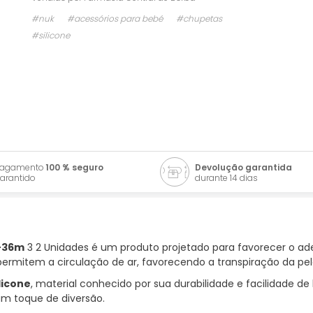
#nuk
#acessórios para bebé
#chupetas
#silicone
Pagamento
100 % seguro
Devolução garantida
arantido
durante 14 dias
8-36m
3 2 Unidades é um produto projetado para favorecer o 
ue permitem a circulação de ar, favorecendo a transpiração da p
licone
, material conhecido por sua durabilidade e facilidade 
um toque de diversão.