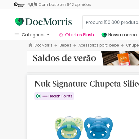
4,5
/
5
Com base em
642
opiniões
categorias
Ofertas Flash
Nossa marca
DocMorris
Bebés
Acessórios para bebé
Chupe
Dermocosmetica
Nossa marca
Solares
Nuk Signature Chupeta Sili
Medicamentos
Health Points
Cosmética
Saúde
Higiene
Dietética