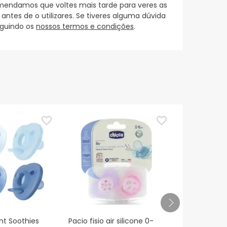
mendamos que voltes mais tarde para veres as
es de o utilizares. Se tiveres alguma dúvida
eguindo os
nossos termos e condições
.
TOP Choice
nt Soothies
Pacio fisio air silicone 0-
Kit de chupe