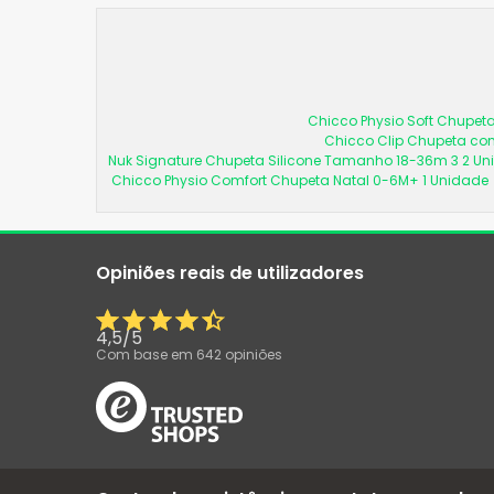
Chicco Physio Soft Chupeta
Chicco Clip Chupeta com
Nuk Signature Chupeta Silicone Tamanho 18-36m 3 2 U
Chicco Physio Comfort Chupeta Natal 0-6M+ 1 Unidade
Opiniões reais de utilizadores
4,5
/
5
Com base em
642
opiniões