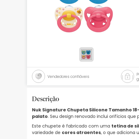
Bebés
Ótica
Ortopedia
Ervanária
Cosmética natural
Promoções
Vendedores confiáveis
g
Marcas
Mais vendidos
Descrição
Nuk Signature Chupeta Silicone Tamanho 1
Health points
palato
. Seu design renovado inclui orifícios q
Blog
Este chupete é fabricado com uma
tetina de si
variedade de
cores atraentes
, o que adiciona 