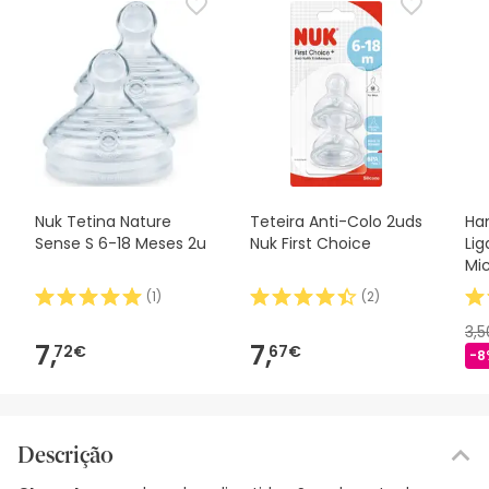
Nuk Tetina Nature
Teteira Anti-Colo 2uds
Han
Sense S 6-18 Meses 2u
Nuk First Choice
Lig
Mi
(
1
)
(
2
)
3,
7,
7,
72€
67€
-8
Descrição