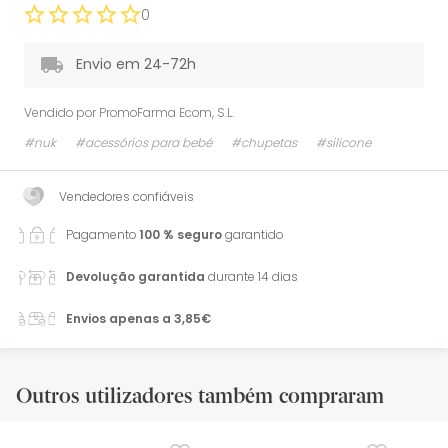
0
Envio em 24-72h
Vendido por
PromoFarma Ecom, S.L.
#nuk
#acessórios para bebé
#chupetas
#silicone
Vendedores confiáveis
Pagamento
100 % seguro
garantido
Devolução garantida
durante 14 dias
Envios apenas a 3,85€
Outros utilizadores também compraram