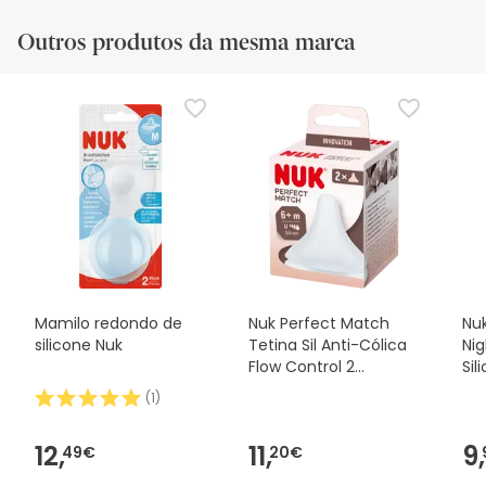
Outros produtos da mesma marca
Mamilo redondo de
Nuk Perfect Match
Nuk
silicone Nuk
Tetina Sil Anti-Cólica
Ni
Flow Control 2
Sil
Unidades
2u
(
1
)
12,
11,
9,
49€
20€