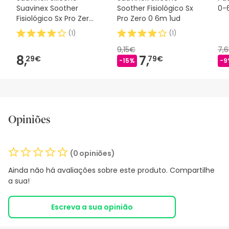
Suavinex Soother
Soother Fisiológico Sx
0-
Fisiológico Sx Pro Zero
Pro Zero 0 6m 1ud
2m 1 peça
(
1
)
(
1
)
9,15€
7,
8,
7,
29€
79€
-15%
-9
Opiniões
(0 opiniões)
Ainda não há avaliações sobre este produto. Compartilhe
a sua!
Escreva a sua opinião