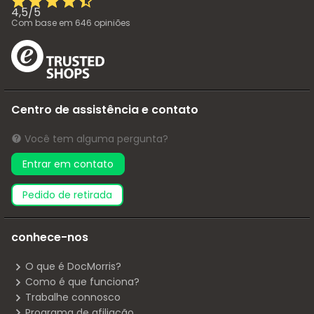
4,5
/
5
Com base em
646
opiniões
Centro de assistência e contato
Você tem alguma pergunta?
Entrar em contato
pedido de retirada
conhece-nos
O que é DocMorris?
Como é que funciona?
Trabalhe connosco
Programa de afiliação