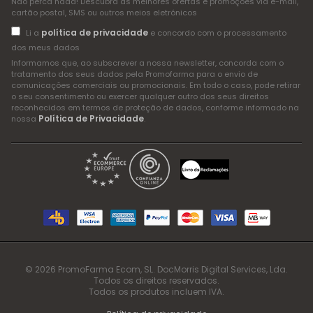
Não perca nada! Descubra as melhores ofertas e promoções via e-mail,
cartão postal, SMS ou outros meios eletrónicos
política de privacidade
Li a
e concordo com o processamento
dos meus dados
Informamos que, ao subscrever a nossa newsletter, concorda com o
tratamento dos seus dados pela Promofarma para o envio de
comunicações comerciais ou promocionais. Em todo o caso, pode retirar
o seu consentimento ou exercer qualquer outro dos seus direitos
reconhecidos em termos de proteção de dados, conforme informado na
Política de Privacidade
nossa
.
© 2026 PromoFarma Ecom, SL. DocMorris Digital Services, Lda.
Todos os direitos reservados.
Todos os produtos incluem IVA.