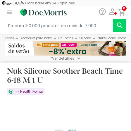
4,5
/
5
Com base em
646
opiniões
0
Bebés
Acessórios para bebé
Chupetas
Silicone
Nuk Silicone Soother B
*Ver detalhes
Nuk Silicone Soother Beach Time
6-18 M 1 U
Health Points