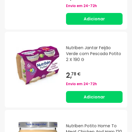
Envio em
24-72h
Adicionar
Nutriben Jantar Feijão
Verde com Pescada Potito
2 X 190 G
2,
78 €
Envio em
24-72h
Adicionar
Nutriben Potito Home To
Meat Chicken And Ham 120