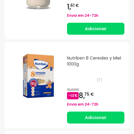
1,
61 €
Envio em
24-72h
Adicionar
Nutriben 8 Cereales y Miel
1000g
(
7
)
10,00€
8,
75 €
-
13
%
Envio em
24-72h
Adicionar