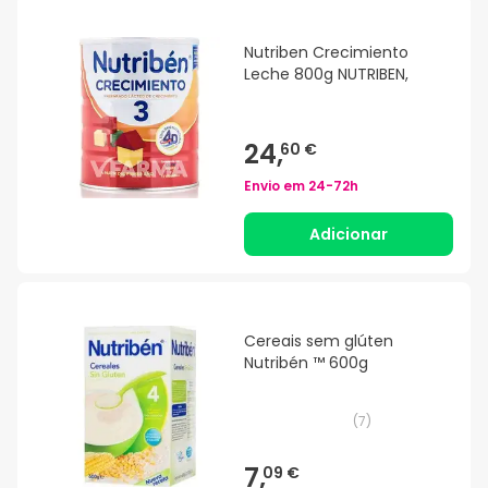
Nutriben Crecimiento
Leche 800g NUTRIBEN,
24,
60 €
Envio em
24-72h
Adicionar
Cereais sem glúten
Nutribén ™ 600g
(
7
)
7,
09 €