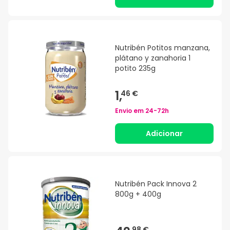
Nutribén Potitos manzana,
plátano y zanahoria 1
potito 235g
1,
46 €
Envio em
24-72h
Adicionar
Nutribén Pack Innova 2
800g + 400g
98 €