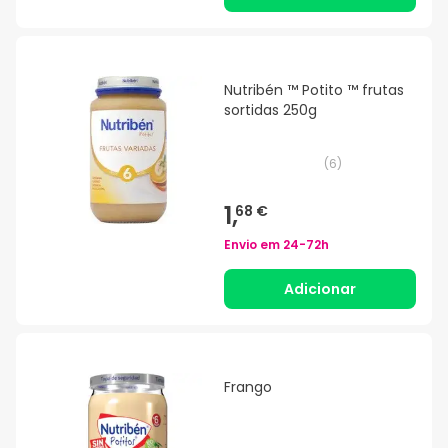
Nutribén ™ Potito ™ frutas
sortidas 250g
(
6
)
1,
68 €
Envio em
24-72h
Adicionar
Frango