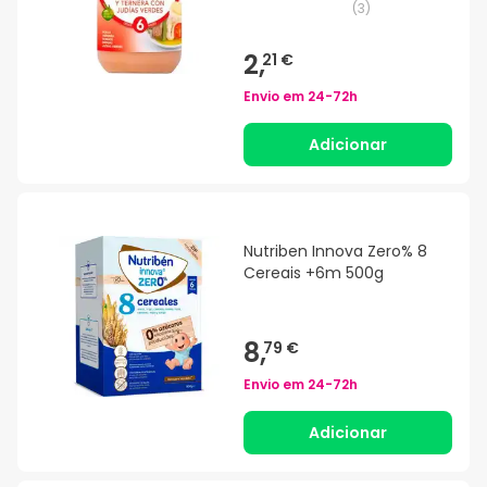
(
3
)
2,
21 €
Envio em
24-72h
Adicionar
Nutriben Innova Zero% 8
Cereais +6m 500g
8,
79 €
Envio em
24-72h
Adicionar