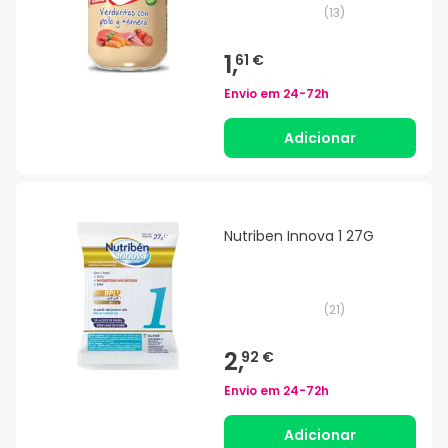
(
13
)
1,
61 €
Envio em
24-72h
Adicionar
Nutriben Innova 1 27G
(
21
)
2,
92 €
Envio em
24-72h
Adicionar