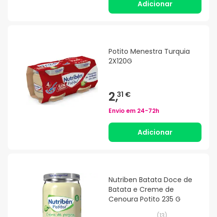
Adicionar
Potito Menestra Turquia
2X120G
2,
31 €
Envio em
24-72h
Adicionar
Nutriben Batata Doce de
Batata e Creme de
Cenoura Potito 235 G
(
13
)