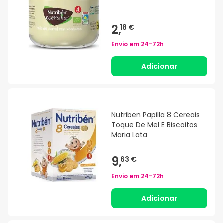
2,
18 €
Envio em
24-72h
Adicionar
Nutriben Papilla 8 Cereais
Toque De Mel E Biscoitos
Maria Lata
9,
63 €
Envio em
24-72h
Adicionar