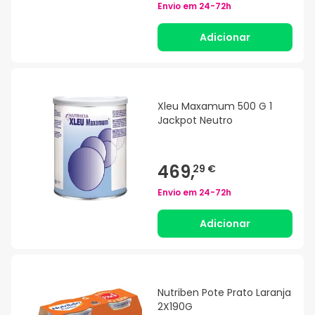
Envio em
24-72h
Adicionar
Xleu Maxamum 500 G 1
Jackpot Neutro
469,
29 €
Envio em
24-72h
Adicionar
Nutriben Pote Prato Laranja
2X190G