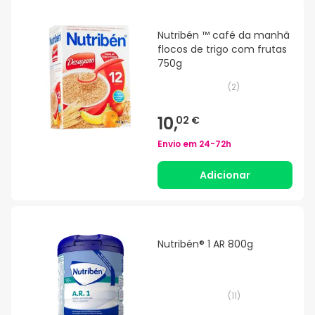
Nutribén ™ café da manhã
flocos de trigo com frutas
750g
(
2
)
10,
02 €
Envio em
24-72h
Adicionar
Nutribén® 1 AR 800g
(
11
)