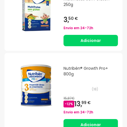
250g
3,
50 €
Envio em
24-72h
Adicionar
Nutribén® Growth Pro+
800g
(
18
)
15,87€
13,
99 €
-
12
%
Envio em
24-72h
Adicionar