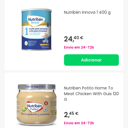
Nutribén Innova 1 400 g
24,
40 €
Envio em
24-72h
Adicionar
Nutriben Potito Home To
Meat Chicken With Guis 120
G
2,
45 €
Envio em
24-72h