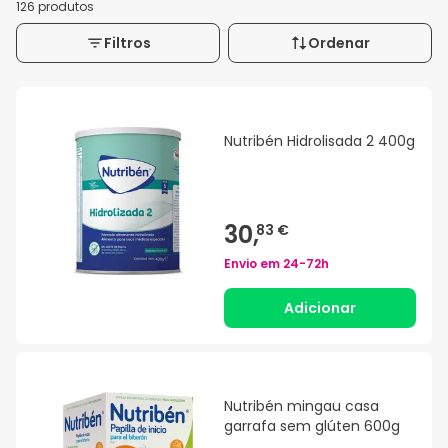
126 produtos
Filtros
Ordenar
Nutribén Hidrolisada 2 400g
30,
83 €
Envio em
24-72h
Adicionar
Nutribén mingau casa
garrafa sem glúten 600g