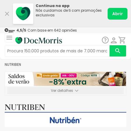
Continua na app
Nós cuidamos de ti com promoções
Abrir
exclusivas
4,5
/5
Com base em
642
opiniões
NUTRIBEN
Ver detalhes
*-8% extra, compra mínima de 72€. Válido até 16/08. Não
acumulável.
NUTRIBEN