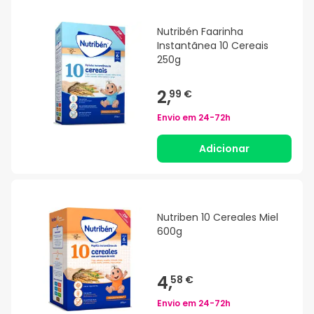
Nutribén Faarinha
Instantãnea 10 Cereais
250g
2,
99 €
Envio em
24-72h
Adicionar
Nutriben 10 Cereales Miel
600g
4,
58 €
Envio em
24-72h