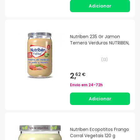
Adicionar
Nutriben 235 Gr Jamon
Ternera Verduras NUTRIBEN,
(
13
)
2,
62 €
Envio em
24-72h
Adicionar
Nutriben Ecopotitos Frango
Corral Vegetais 120 g