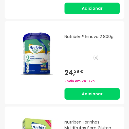
Adicionar
Nutribén® Innova 2 800g
(
4
)
24,
29 €
Envio em
24-72h
Adicionar
Nutriben Farinhas
Multifrutas Sem Gluten