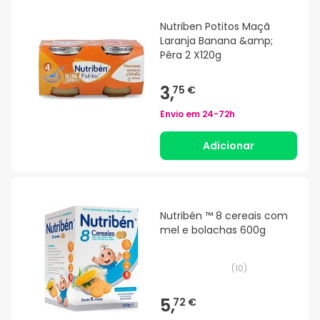
Nutriben Potitos Maçã
Laranja Banana &amp;
Pêra 2 X120g
3,
75 €
Envio em
24-72h
Adicionar
Nutribén ™ 8 cereais com
mel e bolachas 600g
(
10
)
5,
72 €