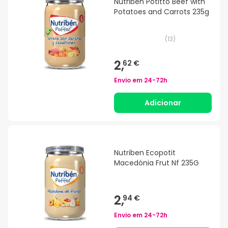
Nutriben Potitto Beef with
Potatoes and Carrots 235g
(
13
)
2,
62 €
Envio em
24-72h
Adicionar
Nutriben Ecopotit
Macedónia Frut Nf 235G
2,
94 €
Envio em
24-72h