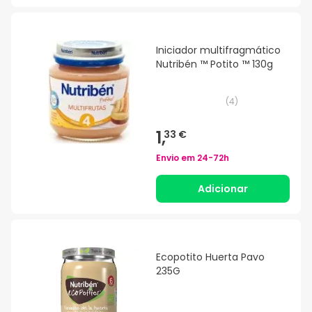
Iniciador multifragmático
Nutribén ™ Potito ™ 130g
(
4
)
1,
33 €
Envio em
24-72h
Adicionar
Ecopotito Huerta Pavo
235G