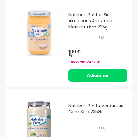
Nutribén Potitos Sin
Almidones Arroz con
Merluza +6m 235g
(
13
)
1,
61 €
Envio em
24-72h
Adicionar
Nutriben Potito Verduritas
Com Sola 235Gr
(
13
)