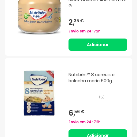
G
2,
35 €
Envio em
24-72h
Adicionar
Nutribén™ 8 cereais e
bolacha maria 600g
(
5
)
6,
56 €
Envio em
24-72h
Adicionar