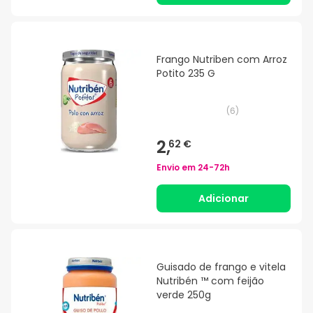
Frango Nutriben com Arroz
Potito 235 G
(
6
)
2,
62 €
Envio em
24-72h
Adicionar
Guisado de frango e vitela
Nutribén ™ com feijão
verde 250g