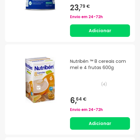
23,
79 €
Envio em
24-72h
Adicionar
Nutribén ™ 8 cereais com
mel e 4 frutas 600g
(
4
)
6,
64 €
Envio em
24-72h
Adicionar