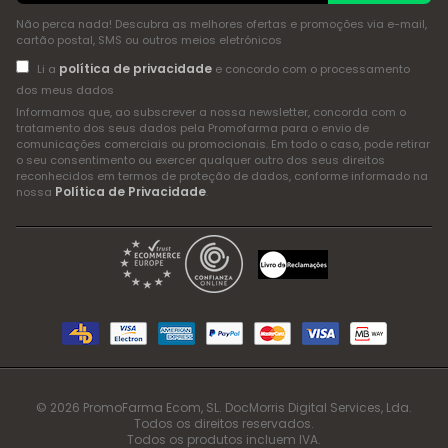
Não perca nada! Descubra as melhores ofertas e promoções via e-mail,
cartão postal, SMS ou outros meios eletrónicos
política de privacidade
Li a
e concordo com o processamento
dos meus dados
Informamos que, ao subscrever a nossa newsletter, concorda com o
tratamento dos seus dados pela Promofarma para o envio de
comunicações comerciais ou promocionais. Em todo o caso, pode retirar
o seu consentimento ou exercer qualquer outro dos seus direitos
reconhecidos em termos de proteção de dados, conforme informado na
Política de Privacidade
nossa
.
© 2026 PromoFarma Ecom, SL. DocMorris Digital Services, Lda.
Todos os direitos reservados.
Todos os produtos incluem IVA.