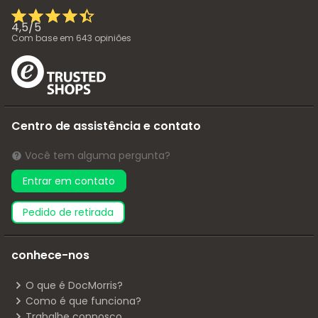
4,5
/
5
Com base em
643
opiniões
Centro de assistência e contato
Você tem alguma pergunta?
Entrar em contato
pedido de retirada
conhece-nos
O que é DocMorris?
Como é que funciona?
Trabalhe connosco