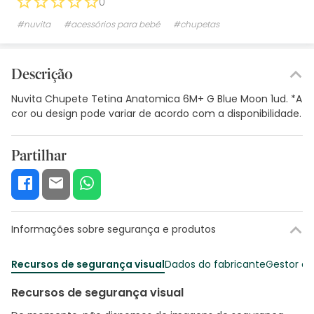
0
#nuvita
#acessórios para bebé
#chupetas
Descrição
Nuvita Chupete Tetina Anatomica 6M+ G Blue Moon 1ud. *A
cor ou design pode variar de acordo com a disponibilidade.
Partilhar
Informações sobre segurança e produtos
Recursos de segurança visual
Dados do fabricante
Gestor o
Recursos de segurança visual