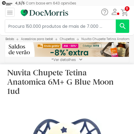
4,5
/
5
Com base em
643
opiniões
0
Bebés
Acessórios para bebé
Chupetas
Nuvita Chupete Tetina Anatomica
*Ver detalhes
Nuvita Chupete Tetina
Anatomica 6M+ G Blue Moon
1ud