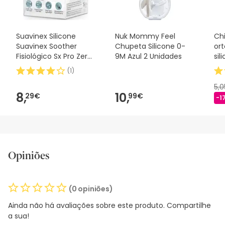
Suavinex Silicone
Nuk Mommy Feel
Ch
Suavinex Soother
Chupeta Silicone 0-
or
Fisiológico Sx Pro Zero
9M Azul 2 Unidades
sil
2m 1 peça
(
1
)
5,
8,
10,
29€
99€
-1
Opiniões
(0 opiniões)
Ainda não há avaliações sobre este produto. Compartilhe
a sua!