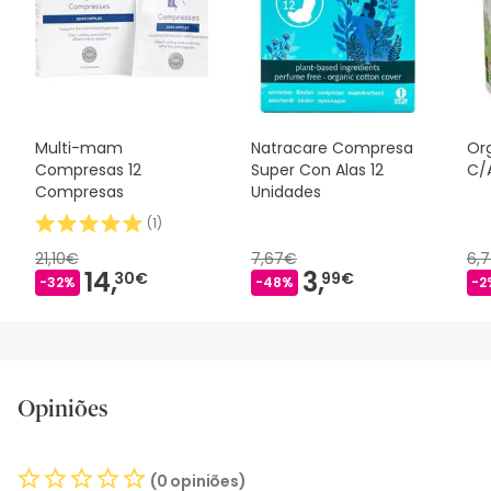
segurança, não hesites em contactar-nos. Além disso, se
desejares, também podes devolver o produto seguindo os
nossos termos e condições
.
Multi-mam
Natracare Compresa
Or
Compresas 12
Super Con Alas 12
C/A
Compresas
Unidades
(
1
)
21,10€
7,67€
6,
14,
3,
30€
99€
-32%
-48%
-2
Opiniões
(0 opiniões)