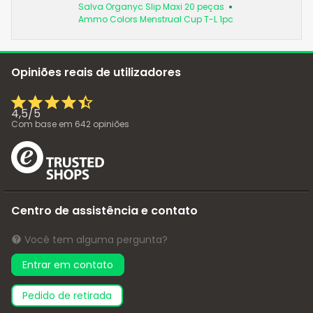
Salva Organyc Slip Maxi 20 peças
Ammo Colors Menstrual Cup T-L 1pc
Opiniões reais de utilizadores
4,5
/
5
Com base em
642
opiniões
Centro de assistência e contato
Você tem alguma pergunta?
Entrar em contato
pedido de retirada