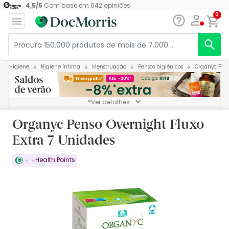
4,5
/
5
Com base em
642
opiniões
0
Higiene
Higiene íntima
Menstruação
Pensos higiénicos
Organyc Pens
*Ver detalhes
Organyc Penso Overnight Fluxo
Extra 7 Unidades
Health Points