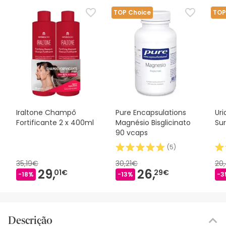
TOP Choice
TOP
Iraltone Champô
Pure Encapsulations
Ur
Fortificante 2 x 400ml
Magnésio Bisglicinato
Su
90 vcaps
(
5
)
35,19€
30,21€
20
29,
26,
01€
29€
-18%
-13%
-3
Descrição