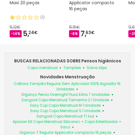
Maxi 20 peças
Applicator compacto
Ma
16 peças
(
1
)
6,12€
8,15€
9,
5,
7,
24€
63€
-14%
-6%
-2
BUSCAS RELACIONADAS SOBRE Pensos higiénicos
Copo menstrual
Tampões
Salva slips
Novidades Menstruação
Cottons Tampão Regular Sem Aplicador 100% Algodão 16
Unidades
Organyc Penso Overnight Fluxo Extra 7 Unidades
Sangool Copo Menstrual Tamanho 2 1 Unidade
Easy Cup Copo Menstrual M 1 Unidade
Easy Cup Copo Menstrual S 1 Unidade
Sangool Copo Menstrual T1 1ud
Aposan Kit Copo Menstrual Silicone L + Copo Esterilizador +
Saco
Organyc T Regular Applicator compacto 16 peças