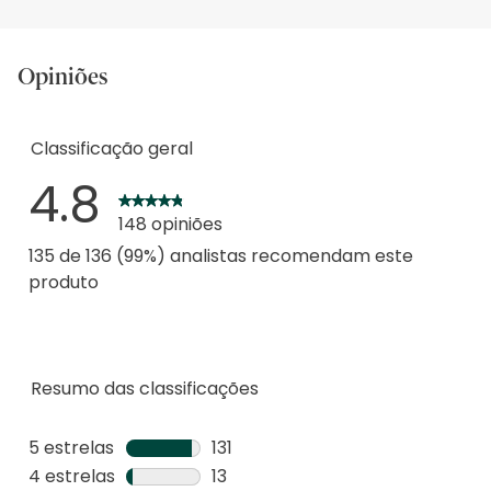
Opiniões
Classificação geral
4.8
148 opiniões
135 de 136 (99%) analistas recomendam este
produto
Resumo das classificações
5 estrelas
estrelas
131
131
4 estrelas
estrelas
13