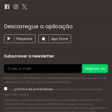
Descarregue a aplicação
Playstore
App Store
Subscrever a newsletter
Registre-se
Não perca nada! Descubra as melhores ofertas e promoções via e-mail,
cartão postal, SMS ou outros meios eletrónicos
política de privacidade
Li a
e concordo com o processamento
dos meus dados
Informamos que, ao subscrever a nossa newsletter, concorda com o
tratamento dos seus dados pela Promofarma para o envio de
comunicações comerciais ou promocionais. Em todo o caso, pode retirar