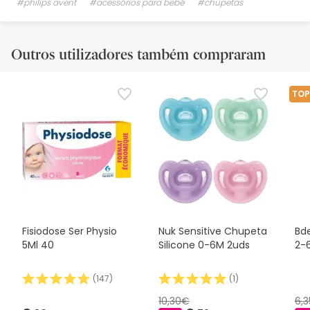
#philips avent
#acessórios para bebé
#chupetas
Outros utilizadores também compraram
TOP
Fisiodose Ser Physio
Nuk Sensitive Chupeta
Bd
5Ml 40
Silicone 0-6M 2uds
2-
(
147
)
(
1
)
10,30€
6,