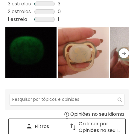
análises
13
3 estrelas
estrelas
3
com
análises
3
2 estrelas
estrelas
0
5
com
análises
0
1 estrela
estrelas
1
estrelas.
4
com
análise
1
estrelas.
3
com
análise
estrelas.
2
com
estrelas.
1
estrela.
Segu
Secção
para
Opiniões no seu idioma
Disp
pesquisar
tópicos
a
Ordenar por
Filtros
e
pop
Opiniões no seu idioma
opiniões