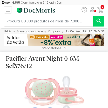
4,5
/
5
Com base em
646
opiniões
0
Bebés
Acessórios para bebé
Chupetas
Pacifier Avent Night 0-6M Scf376/1
*Ver detalhes
Pacifier Avent Night 0-6M
Scf376/12