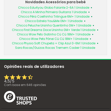
Novidades Acessórios para bebé
Chicco Edu4you Globo Falante 2-6A 1 Unidade
Chicco A Minha Primeira Guitarra 1 Unidade
Chicco Pêra Coelhinho Trilingue 6M+ 1 Unidade
Chicco Estrela You&Me 0M+ 1 Unidade
Chicco Peluche Ursinho Quentinho 0M+ 1 Unidade
Chicco First Dreams Doce Ursinho 0M+ Verde 1 Unidade
Chicco Wow Pets Gatinho Cú Cú 18M+ 1 Unidade
Chicco Wow Pets Pónei Cú Cú 18M+ 1 Unidade
Chicco Physio Soft Chupeta + Clip Azul 0-6M 1 Unidade
Saro Rocas/Guizos Rocas Tremem Cadeir 1 Unidade
Opiniões reais de utilizadores
4,5
/
5
Com base em
646
opiniões