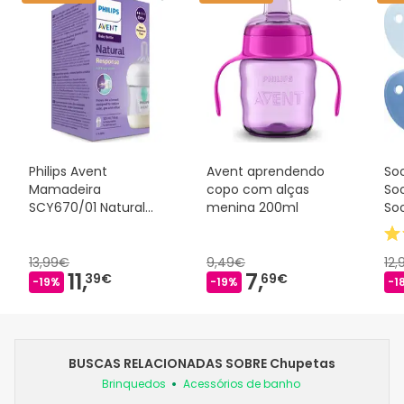
Philips Avent
Avent aprendendo
So
Mamadeira
copo com alças
Soo
SCY670/01 Natural
menina 200ml
So
AirFree 125ml
Azu
13,99€
9,49€
12
11,
7,
39€
69€
-19%
-19%
-1
BUSCAS RELACIONADAS SOBRE Chupetas
Brinquedos
Acessórios de banho