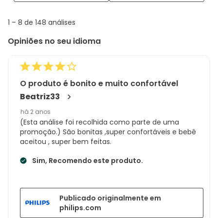
with
info
1
1
–
8 de 148
análises
abou
to
Regi
Opiniões no seu idioma
8
Sort.
de
148
análises
O produto é bonito e muito confortável
Beatriz33
há 2 anos
(Esta análise foi recolhida como parte de uma
promoção.) São bonitas ,super confortáveis e bebê
aceitou , super bem feitas.
Sim, Recomendo este produto.
Publicado originalmente em
philips.com