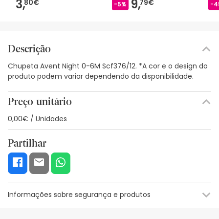
3,
9,
80€
79€
-5%
-4
Descrição
Chupeta Avent Night 0-6M Scf376/12. *A cor e o design do
produto podem variar dependendo da disponibilidade.
Preço unitário
0,00€ / Unidades
Partilhar
Informações sobre segurança e produtos
Recursos de segurança visual
Dados do fabricante
Gestor o