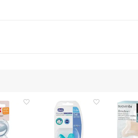
nte
Gestor orçamental
nça para este produto, mas estamos a trabalhar nisso. Reco
ias as informações de segurança que acompanham o produto ant
 Além disso, se desejares, também podes devolver o produto s