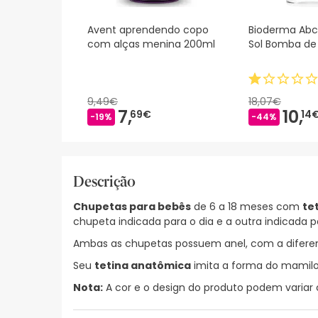
Avent aprendendo copo
Bioderma Ab
com alças menina 200ml
Sol Bomba de 
9,49€
18,07€
7,
10,
69€
14
-19%
-44%
Descrição
Chupetas para bebês
de 6 a 18 meses com
te
chupeta indicada para o dia e a outra indicada pa
Ambas as chupetas possuem anel, com a diferen
Seu
tetina anatômica
imita a forma do mamilo
Nota:
A cor e o design do produto podem variar 