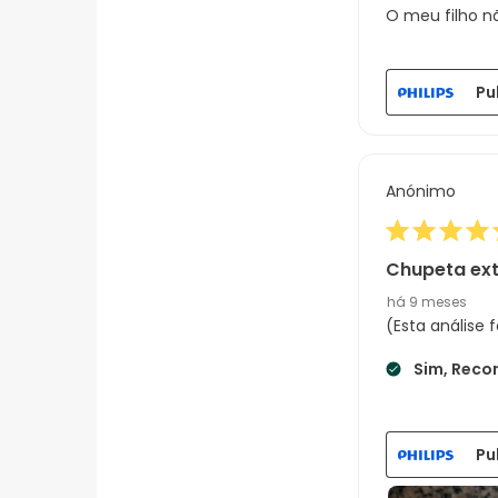
O meu filho n
Pu
Anónimo
Chupeta ext
há 9 meses
(Esta análise
Sim, Reco
Pu