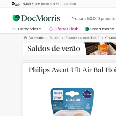
4,5
/
5
Com base em
643
opiniões
categorias
Ofertas Flash
Nossa marca
DocMorris
Bebés
Acessórios para bebé
Chupe
Dermocosmetica
Nossa marca
Solares
Philips Avent Ult Air Bal Et
Medicamentos
Cosmética
Saúde
Higiene
Dietética