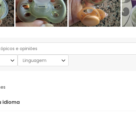
o
Linguagem
ses
u idioma