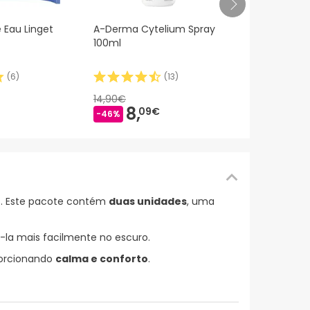
Mustela Lin
e Eau Linget
A-Derma Cytelium Spray
Dosificador
100ml
(
6
)
(
13
)
10,
37€
14,90€
8,
09€
-46%
o
. Este pacote contém
duas unidades
, uma
la mais facilmente no escuro.
porcionando
calma e conforto
.