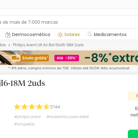
Dermocosmética
Solares
Medicamentos
tas
Philips Avent Ult Air Bal Etoil6-18M 2uds
*-8% extra, compra mínima de 72€. Válido até 16/08. Não acumulável.
oil6-18M 2uds
3744
E
not
#philips avent
#acessórios para bebé
#chupetas