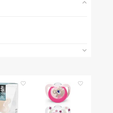
mendamos que voltes mais tarde para veres as
es de o utilizares. Se tiveres alguma dúvida
eguindo os
nossos termos e condições
.