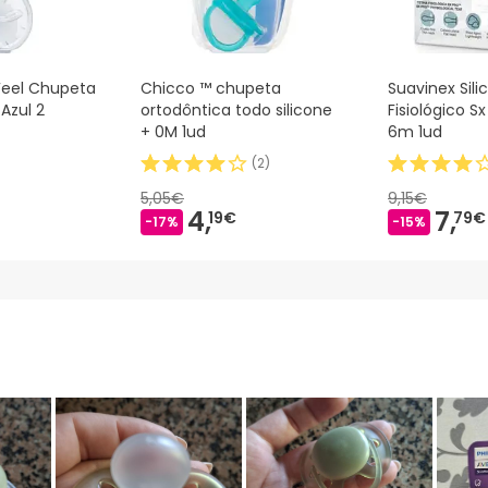
eel Chupeta
Chicco ™ chupeta
Suavinex Sil
Azul 2
ortodôntica todo silicone
Fisiológico Sx
+ 0M 1ud
6m 1ud
(
2
)
5,05€
9,15€
4,
7,
19€
79€
-17%
-15%