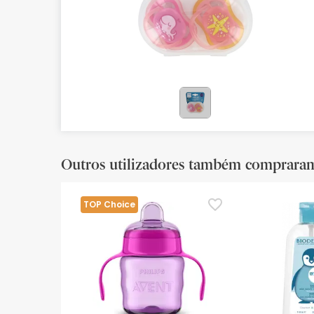
Bebés
Ótica
Ortopedia
Ervanária
Cosmética natural
Outros utilizadores também comprara
Promoções
Marcas
TOP Choice
Mais vendidos
Health points
Blog