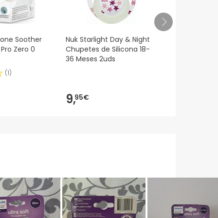
icone Soother
Nuk Starlight Day & Night
Chicco Phys
 Pro Zero 0
Chupetes de Silicona 18-
Soft Verde 
36 Meses 2uds
(
1
)
9,
6,
95€
49€