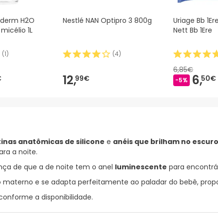
cderm H2O
Nestlé NAN Optipro 3 800g
Uriage Bb 1Er
micélio 1L
Nett Bb 1Ere
(
1
)
(
4
)
6,85€
12,
6,
€
99€
50€
-5%
tinas anatômicas de silicone
e
anéis que brilham no escur
ra a noite.
ça de que a de noite tem o anel
luminescente
para encontrá-
 materno e se adapta perfeitamente ao paladar do bebê, pro
conforme a disponibilidade.