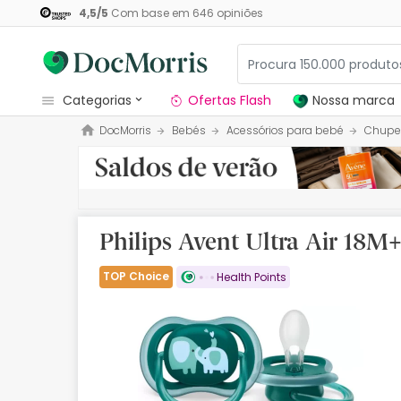
4,5
/
5
Com base em
646
opiniões
categorias
Ofertas Flash
Nossa marca
DocMorris
Bebés
Acessórios para bebé
Chupe
Dermocosmetica
Nossa marca
Solares
Philips Avent Ultra Air 18
Medicamentos
TOP Choice
Health Points
Cosmética
Saúde
Higiene
Dietética