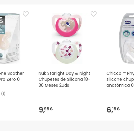
ias as informações de segurança que acompanham o produto ant
 Além disso, se desejares, também podes devolver o produto s
cone Soother
Nuk Starlight Day & Night
Chicco ™ Phy
 Pro Zero 0
Chupetes de Silicona 18-
silicone chu
36 Meses 2uds
anatômica 0
(
1
)
9,
6,
95€
15€