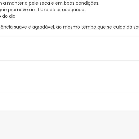
m a manter a pele seca e em boas condições.
 que promove um fluxo de ar adequado.
 do dia.
ência suave e agradável, ao mesmo tempo que se cuida da saúd
nte
Gestor orçamental
nça para este produto, mas estamos a trabalhar nisso. Reco