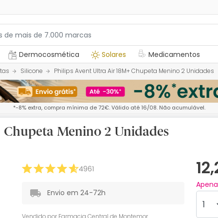
Dermocosmética
Solares
Medicamentos
tas
Silicone
Philips Avent Ultra Air 18M+ Chupeta Menino 2 Unidades
*-8% extra, compra mínima de 72€. Válido até 16/08. Não acumulável.
M+ Chupeta Menino 2 Unidades
12
4961
Apen
Envio em 24-72h
Vendido por
Farmacia Central de Montemor