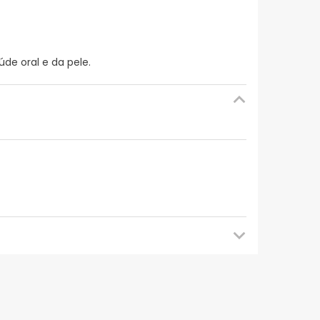
e oral e da pele.
mendamos que voltes mais tarde para veres as