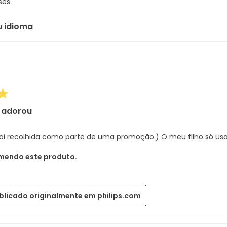
ses
u idioma
 adorou
 foi recolhida como parte de uma promoção.) O meu filho só usa
mendo este produto.
blicado originalmente em philips.com