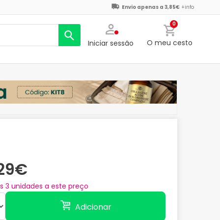
Envio apenas a 3,85€
+info
0
O meu cesto
Iniciar sessão
,29€
as
3
unidades a este preço
Adicionar