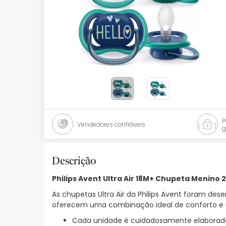
Bebés
Ótica
Ortopedia
Ervanária
Cosmética natural
Promoções
Vendedores confiáveis
g
Marcas
Mais vendidos
Descrição
Philips Avent Ultra Air 18M+ Chupeta Menino 
Health points
As chupetas Ultra Air da Philips Avent foram de
Blog
oferecem uma combinação ideal de conforto e 
Cada unidade é cuidadosamente elaborada 