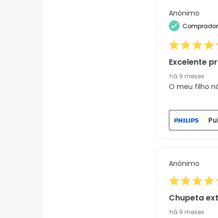
Anónimo
Comprador 
Excelente p
há 9 meses
O meu filho n
Pu
Anónimo
Chupeta ext
há 9 meses