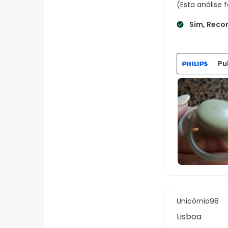
(Esta análise
Sim, Reco
Pu
Unicórnio98
Lisboa