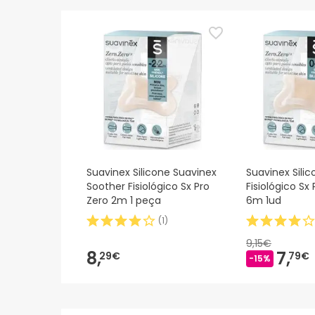
actualizações. Entretanto, recomendamos que le
sobre segurança, não hesites em contactar-nos.
Suavinex Silicone Suavinex
Suavinex Sili
Soother Fisiológico Sx Pro
Fisiológico Sx
Zero 2m 1 peça
6m 1ud
(
1
)
9,15€
8,
7,
29€
79€
-15%