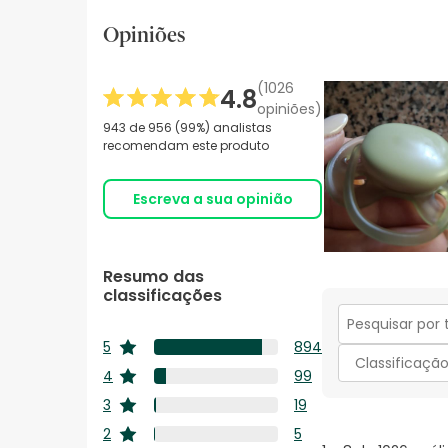
Opiniões
(1026
4.8
opiniões)
943 de 956 (99%) analistas
recomendam este produto
Escreva a sua opinião
Resumo das
classificações
Secção
5
894
para
estrelas
Classificaçã
894
pesquisar
4
99
estrelas
análises
tópicos
99
3
19
com
e
estrelas
análises
19
5
2
5
opiniões
com
1
estrelas
análises