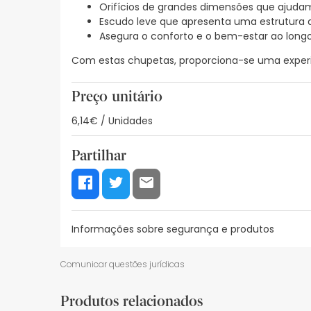
Orifícios de grandes dimensões que ajuda
Escudo leve que apresenta uma estrutura
Asegura o conforto e o bem-estar ao longo
Com estas chupetas, proporciona-se uma experi
Preço unitário
6,14€ / Unidades
Partilhar
Informações sobre segurança e produtos
Recursos de segurança visual
Dados do fabrica
Comunicar questões jurídicas
Recursos de segurança visual
Produtos relacionados
De momento, não dispomos de imagens de segura