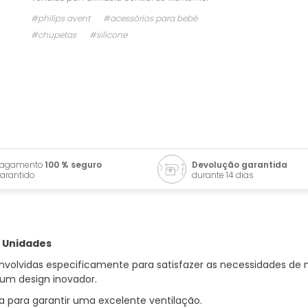
#philips avent
#acessórios para bebé
#chupetas
#silicone
Pagamento
100 % seguro
Devolução garantida
arantido
durante 14 dias
2 Unidades
senvolvidas especificamente para satisfazer as necessidades d
um design inovador.
para garantir uma excelente ventilação.