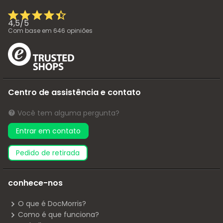
4,5
/
5
Com base em
646
opiniões
Centro de assistência e contato
Você tem alguma pergunta?
Entrar em contato
pedido de retirada
conhece-nos
O que é DocMorris?
Como é que funciona?