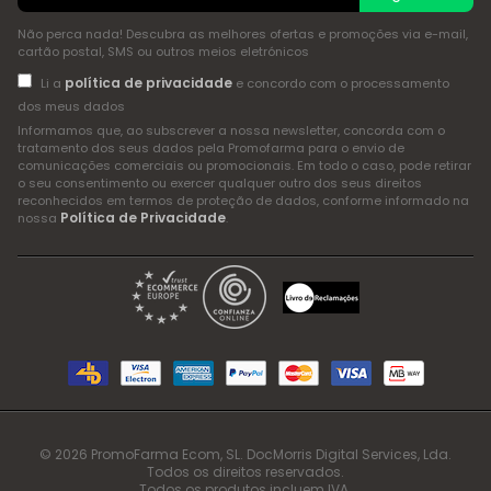
Não perca nada! Descubra as melhores ofertas e promoções via e-mail,
cartão postal, SMS ou outros meios eletrónicos
política de privacidade
Li a
e concordo com o processamento
dos meus dados
Informamos que, ao subscrever a nossa newsletter, concorda com o
tratamento dos seus dados pela Promofarma para o envio de
comunicações comerciais ou promocionais. Em todo o caso, pode retirar
o seu consentimento ou exercer qualquer outro dos seus direitos
reconhecidos em termos de proteção de dados, conforme informado na
Política de Privacidade
nossa
.
© 2026 PromoFarma Ecom, SL. DocMorris Digital Services, Lda.
Todos os direitos reservados.
Todos os produtos incluem IVA.