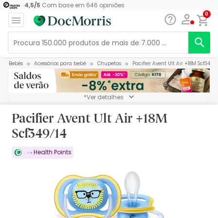
4,5
/
5
Com base em
646
opiniões
0
Bebés
Acessórios para bebé
Chupetas
Pacifier Avent Ult Air +18M Scf349/1
*Ver detalhes
Pacifier Avent Ult Air +18M
Scf349/14
Health Points