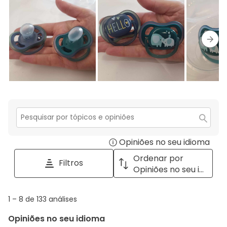
estrelas.
3
com
análise
estrelas.
2
com
estrelas.
1
estrela.
Segu
Secção
para
Opiniões no seu idioma
Disp
pesquisar
tópicos
a
Ordenar por
Filtros
e
pop
Opiniões no seu idioma
opiniões
with
info
1
1
–
8 de 133
análises
abou
to
Regi
Opiniões no seu idioma
8
Sort.