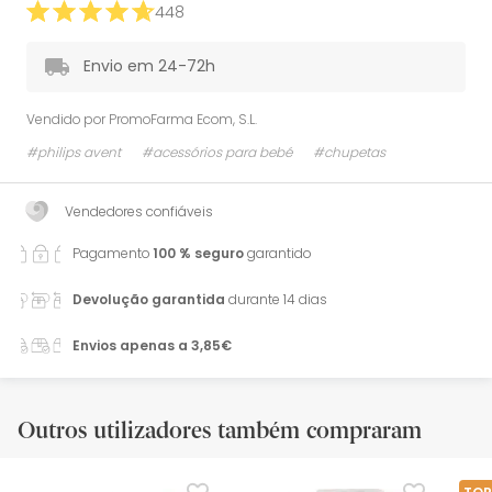
448
Envio em 24-72h
Vendido por
PromoFarma Ecom, S.L.
#philips avent
#acessórios para bebé
#chupetas
Vendedores confiáveis
Pagamento
100 % seguro
garantido
Devolução garantida
durante 14 dias
Envios apenas a 3,85€
Outros utilizadores também compraram