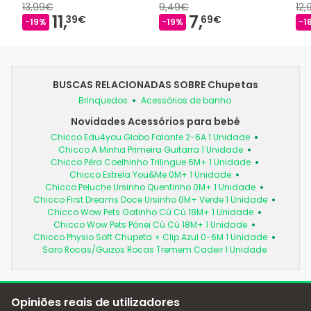
13,99€
9,49€
12
11,
7,
39€
69€
-19%
-19%
-1
BUSCAS RELACIONADAS SOBRE Chupetas
Brinquedos
Acessórios de banho
Novidades Acessórios para bebé
Chicco Edu4you Globo Falante 2-6A 1 Unidade
Chicco A Minha Primeira Guitarra 1 Unidade
Chicco Pêra Coelhinho Trilingue 6M+ 1 Unidade
Chicco Estrela You&Me 0M+ 1 Unidade
Chicco Peluche Ursinho Quentinho 0M+ 1 Unidade
Chicco First Dreams Doce Ursinho 0M+ Verde 1 Unidade
Chicco Wow Pets Gatinho Cú Cú 18M+ 1 Unidade
Chicco Wow Pets Pónei Cú Cú 18M+ 1 Unidade
Chicco Physio Soft Chupeta + Clip Azul 0-6M 1 Unidade
Saro Rocas/Guizos Rocas Tremem Cadeir 1 Unidade
Opiniões reais de utilizadores