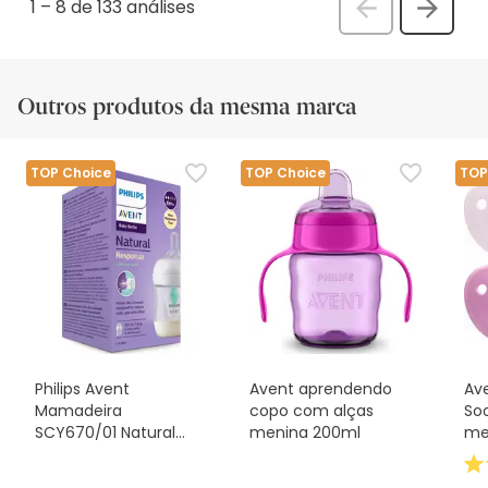
1
–
8 de 133
análises
Anterior
Seguin
análi
análise
Outros produtos da mesma marca
TOP Choice
TOP Choice
TOP
Philips Avent
Avent aprendendo
Av
Mamadeira
copo com alças
Soo
SCY670/01 Natural
menina 200ml
me
AirFree 125ml