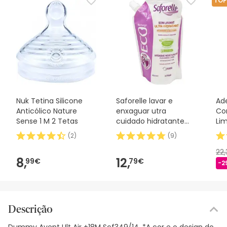
TOP
Nuk Tetina Silicone
Saforelle lavar e
Ad
Anticólico Nature
enxaguar utra
Co
Sense 1 M 2 Tetas
cuidado hidratante
Li
recarga 400ml
(
2
)
(
9
)
22
8,
12,
99€
79€
-2
Descrição
Dummy Avent Ult Air +18M Scf349/14. *A cor e o design do