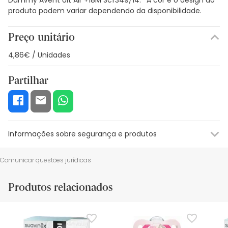
produto podem variar dependendo da disponibilidade.
Preço unitário
4,86€ / Unidades
Partilhar
Informações sobre segurança e produtos
Recursos de segurança visual
Dados do fabricante
Gestor o
Comunicar questões jurídicas
Recursos de segurança visual
Produtos relacionados
De momento, não dispomos de imagens de segurança
para este produto, mas estamos a trabalhar nisso.
Recomendamos que voltes mais tarde para veres as
actualizações. Entretanto, recomendamos que leias as