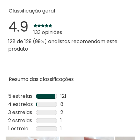
Classificação geral
4.9
133 opiniões
128 de 129 (99%) analistas recomendam este
produto
Resumo das classificações
5 estrelas
estrelas
121
121
4 estrelas
estrelas
8
análises
8
3 estrelas
estrelas
2
com
análises
2
2 estrelas
estrelas
1
5
com
análises
1
1 estrela
estrelas
1
estrelas.
4
com
análise
1