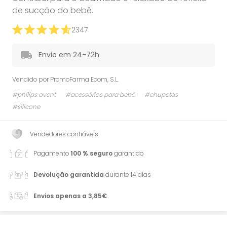
de sucção do bebê.
2347
Envio em 24-72h
Vendido por
PromoFarma Ecom, S.L.
#philips avent
#acessórios para bebé
#chupetas
#silicone
Vendedores confiáveis
Pagamento
100 % seguro
garantido
Devolução garantida
durante 14 dias
Envios apenas a 3,85€