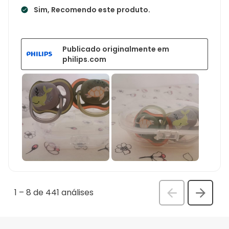
Sim, Recomendo este produto.
Publicado originalmente em
philips.com
1
–
8 de 441
análises
Anterior
Seguin
análi
análise