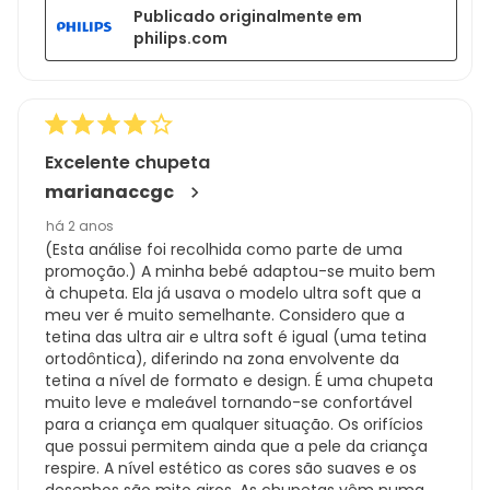
Publicado originalmente em
philips.com
Excelente chupeta
marianaccgc
há 2 anos
(Esta análise foi recolhida como parte de uma
promoção.) A minha bebé adaptou-se muito bem
à chupeta. Ela já usava o modelo ultra soft que a
meu ver é muito semelhante. Considero que a
tetina das ultra air e ultra soft é igual (uma tetina
ortodôntica), diferindo na zona envolvente da
tetina a nível de formato e design. É uma chupeta
muito leve e maleável tornando-se confortável
para a criança em qualquer situação. Os orifícios
que possui permitem ainda que a pele da criança
respire. A nível estético as cores são suaves e os
desenhos são mito giros. As chupetas vêm numa