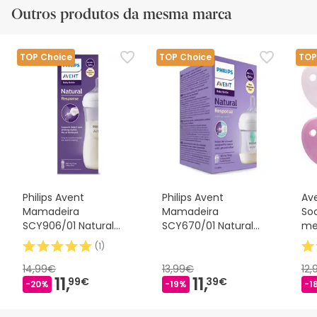
Outros produtos da mesma marca
TOP Choice
TOP Choice
TOP
Philips Avent
Philips Avent
Av
Mamadeira
Mamadeira
Soo
SCY906/01 Natural
SCY670/01 Natural
me
Response 330ml
AirFree 125ml
(
1
)
14,99€
13,99€
12
11,
11,
99€
39€
-20%
-19%
-1