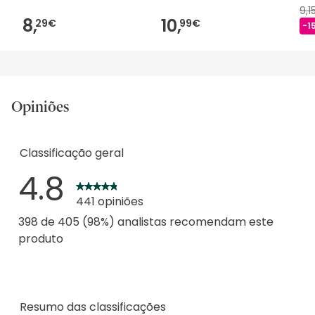
9,1
8,
10,
29€
99€
-1
Opiniões
Classificação geral
4.8
441 opiniões
398 de 405 (98%) analistas recomendam este
produto
Resumo das classificações