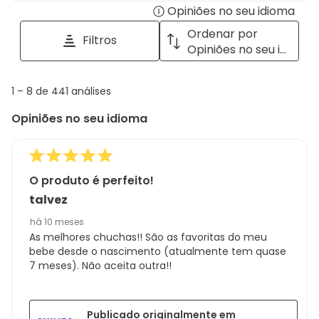
Opiniões no seu idioma
Disp
pesquisar
tópicos
a
Ordenar por
Filtros
e
pop
Opiniões no seu idioma
opiniões
with
info
1
1
–
8 de 441
análises
abou
to
Regi
Opiniões no seu idioma
8
Sort.
de
441
análises
O produto é perfeito!
talvez
há 10 meses
As melhores chuchas!! São as favoritas do meu
bebe desde o nascimento (atualmente tem quase
7 meses). Não aceita outra!!
Publicado originalmente em