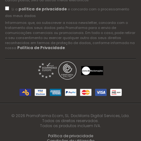
cartão postal, SMS ou outros meios eletrónicos
política de privacidade
Li a
e concordo com o processamento
dos meus dados
Informamos que, ao subscrever a nossa newsletter, concorda com o
tratamento dos seus dados pela Promofarma para o envio de
comunicações comerciais ou promocionais. Em todo o caso, pode retirar
o seu consentimento ou exercer qualquer outro dos seus direitos
reconhecidos em termos de proteção de dados, conforme informado na
Política de Privacidade
nossa
.
© 2026 PromoFarma Ecom, SL. DocMorris Digital Services, Lda.
Todos os direitos reservados.
Todos os produtos incluem IVA.
Política de privacidade
Condições de utilização