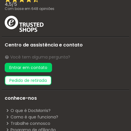
4,5
/
5
Com base em
648
opiniões
Centro de assistência e contato
Você tem alguma pergunta?
Entrar em contato
pedido de retirada
conhece-nos
O que é DocMorris?
Como é que funciona?
Trabalhe connosco
Programa de afiliação