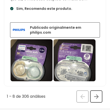
Sim, Recomendo este produto.
Publicado originalmente em
philips.com
1
–
8 de 306
análises
Anterior
Seguin
análi
análise