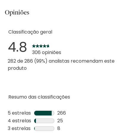
Opiniões
Classificação geral
4.8
306 opiniões
282 de 286 (99%) analistas recomendam este
produto
Resumo das classificações
5 estrelas
estrelas
266
266
4 estrelas
estrelas
25
análises
25
3 estrelas
estrelas
8