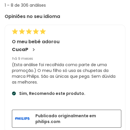
1
1
–
8 de 306
análises
abou
to
Regi
Opiniões no seu idioma
8
Sort.
de
306
análises
O meu bebé adorou
CucaP
há 9 meses
(Esta análise foi recolhida como parte de uma
promoção.) O meu filho só usa as chupetas da
marca Philips. São as únicas que pega. Sem dúvida
as melhores.
Sim, Recomendo este produto.
Publicado originalmente em
philips.com