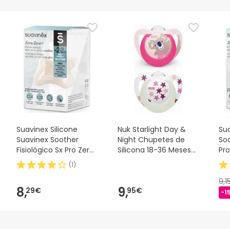
Suavinex Silicone
Nuk Starlight Day &
Sua
Suavinex Soother
Night Chupetes de
Soo
Fisiológico Sx Pro Zero
Silicona 18-36 Meses
Pro
2m 1 peça
2uds
(
1
)
9,1
8,
9,
29€
95€
-1