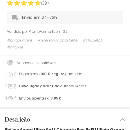
1397
Envio em 24-72h
Vendido por
PromoFarma Ecom, S.L.
#philips avent
#acessórios para bebé
#chupetas
#silicone
Vendedores confiáveis
Pagamento
100 % seguro
garantido
Devolução garantida
durante 14 dias
Envios apenas a 3,85€
Descrição
Philips Avent Ultra Soft Chupete Eco 6-18M Beig Green