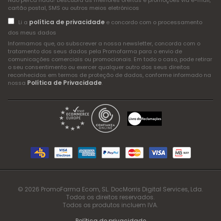
Não perca nada! Descubra as melhores ofertas e promoções via e-mail,
cartão postal, SMS ou outros meios eletrónicos
política de privacidade
Li a
e concordo com o processamento
dos meus dados
Informamos que, ao subscrever a nossa newsletter, concorda com o
tratamento dos seus dados pela Promofarma para o envio de
comunicações comerciais ou promocionais. Em todo o caso, pode retirar
o seu consentimento ou exercer qualquer outro dos seus direitos
reconhecidos em termos de proteção de dados, conforme informado na
Política de Privacidade
nossa
.
© 2026 PromoFarma Ecom, SL. DocMorris Digital Services, Lda.
Todos os direitos reservados.
Todos os produtos incluem IVA.
Política de privacidade