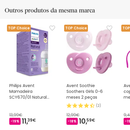
Outros produtos da mesma marca
TOP Choice
TOP Choice
TOP
Philips Avent
Avent Soothie
Av
Mamadeira
Soothers Girls 0-6
co
SCY670/01 Natural
meses 2 peças
me
AirFree 125ml
(
2
)
13,99€
12,99€
9,
11,
10,
39€
59€
-19%
-18%
-1