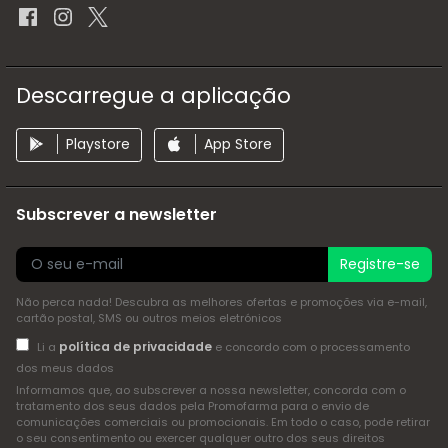
Descarregue a aplicação
Playstore
App Store
Subscrever a newsletter
Registre-se
Não perca nada! Descubra as melhores ofertas e promoções via e-mail,
cartão postal, SMS ou outros meios eletrónicos
política de privacidade
Li a
e concordo com o processamento
dos meus dados
Informamos que, ao subscrever a nossa newsletter, concorda com o
tratamento dos seus dados pela Promofarma para o envio de
comunicações comerciais ou promocionais. Em todo o caso, pode retirar
o seu consentimento ou exercer qualquer outro dos seus direitos