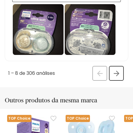
1
–
8 de 306
análises
Anterior
Seguin
análi
análise
Outros produtos da mesma marca
TOP Choice
TOP Choice
TOP