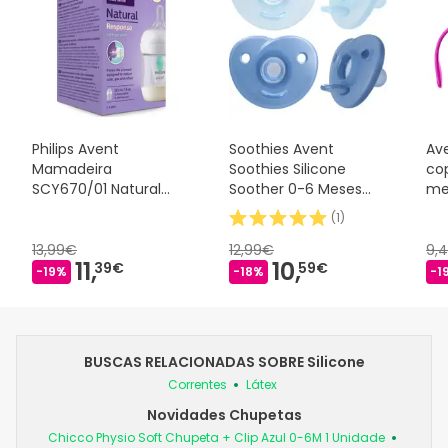
Philips Avent
Soothies Avent
Av
Mamadeira
Soothies Silicone
co
SCY670/01 Natural
Soother 0-6 Meses
me
AirFree 125ml
Azul 2 peças
(
1
)
13,99€
12,99€
9,
11,
10,
39€
59€
-19%
-18%
-1
BUSCAS RELACIONADAS SOBRE Silicone
Correntes
Látex
Novidades Chupetas
Chicco Physio Soft Chupeta + Clip Azul 0-6M 1 Unidade