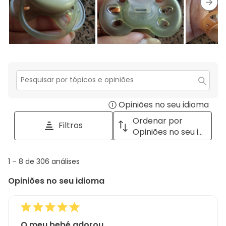
estrela.
Segu
Secção
para
Opiniões no seu idioma
Disp
pesquisar
tópicos
a
Ordenar por
Filtros
e
pop
Opiniões no seu idioma
opiniões
with
info
1
1
–
8 de 306
análises
abou
to
Regi
Opiniões no seu idioma
8
Sort.
de
306
análises
O meu bebé adorou