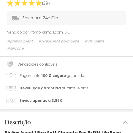
1397
Envio em 24-72h
Vendido por
PromoFarma Ecom, S.L.
#philips avent
#acessórios para bebé
#chupetas
#silicone
Vendedores confiáveis
Pagamento
100 % seguro
garantido
Devolução garantida
durante 14 dias
Envios apenas a 3,85€
Descrição
Philips Avent Ultra Soft Chupete Eco 6-18M Lila Rosa