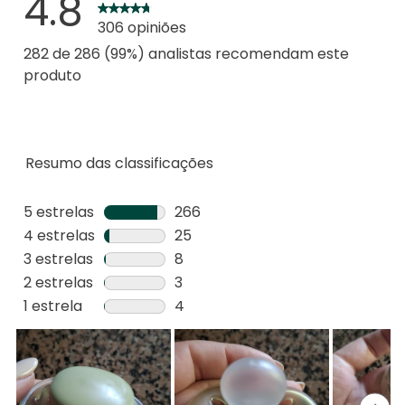
4.8
306 opiniões
282 de 286 (99%) analistas recomendam este
produto
Resumo das classificações
5 estrelas
estrelas
266
266
4 estrelas
estrelas
25
análises
25
3 estrelas
estrelas
8
com
análises
8
2 estrelas
estrelas
3
5
com
análises
3
1 estrela
estrelas
4
estrelas.
4
com
análises
4
estrelas.
3
com
análises
estrelas.
2
com
estrelas.
1