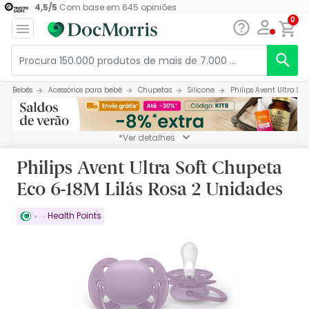
4,5
/
5
Com base em
645
opiniões
0
Bebés
Acessórios para bebé
Chupetas
Silicone
Philips Avent Ultra So
*Ver detalhes
Philips Avent Ultra Soft Chupeta
Eco 6-18M Lilás Rosa 2 Unidades
Health Points