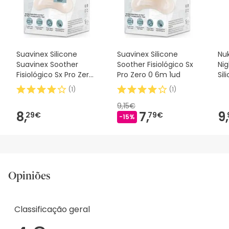
Suavinex Silicone
Suavinex Silicone
Nuk
Suavinex Soother
Soother Fisiológico Sx
Ni
Fisiológico Sx Pro Zero
Pro Zero 0 6m 1ud
Sil
2m 1 peça
2u
(
1
)
(
1
)
9,15€
8,
7,
9,
29€
79€
-15%
Opiniões
Classificação geral