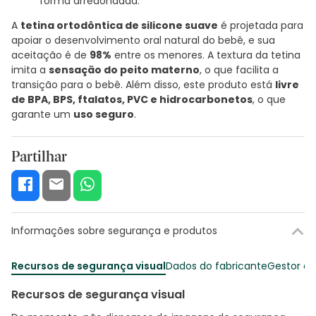
forma arredondada.
A
tetina ortodôntica de silicone suave
é projetada para
apoiar o desenvolvimento oral natural do bebê, e sua
aceitação é de
98%
entre os menores. A textura da tetina
imita a
sensação do peito materno
, o que facilita a
transição para o bebê. Além disso, este produto está
livre
de BPA, BPS, ftalatos, PVC e hidrocarbonetos
, o que
garante um
uso seguro
.
Partilhar
Informações sobre segurança e produtos
Recursos de segurança visual
Dados do fabricante
Gestor o
Recursos de segurança visual