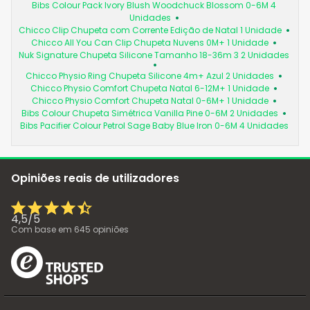
Bibs Colour Pack Ivory Blush Woodchuck Blossom 0-6M 4
Unidades
Chicco Clip Chupeta com Corrente Edição de Natal 1 Unidade
Chicco All You Can Clip Chupeta Nuvens 0M+ 1 Unidade
Nuk Signature Chupeta Silicone Tamanho 18-36m 3 2 Unidades
Chicco Physio Ring Chupeta Silicone 4m+ Azul 2 Unidades
Chicco Physio Comfort Chupeta Natal 6-12M+ 1 Unidade
Chicco Physio Comfort Chupeta Natal 0-6M+ 1 Unidade
Bibs Colour Chupeta Simétrica Vanilla Pine 0-6M 2 Unidades
Bibs Pacifier Colour Petrol Sage Baby Blue Iron 0-6M 4 Unidades
Opiniões reais de utilizadores
4,5
/
5
Com base em
645
opiniões