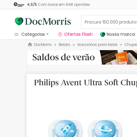
4,5
/
5
Com base em
648
opiniões
categorias
Ofertas Flash
Nossa marca
DocMorris
Bebés
Acessórios para bebé
Chupe
Dermocosmetica
Nossa marca
Solares
Philips Avent Ultra Soft Ch
Medicamentos
Cosmética
Saúde
Higiene
Dietética