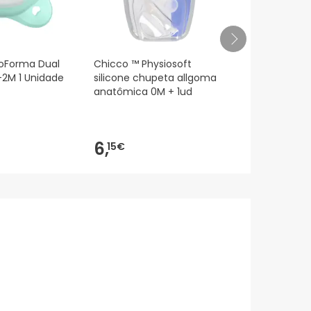
ioForma Dual
Chicco ™ Physiosoft
Suavinex ™ 
-2M 1 Unidade
silicone chupeta allgoma
duo
anatômica 0M + 1ud
6,
7,
15€
99€