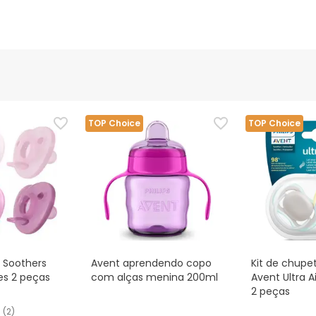
TOP Choice
TOP Choice
 Soothers
Avent aprendendo copo
Kit de chupet
es 2 peças
com alças menina 200ml
Avent Ultra A
2 peças
(
2
)