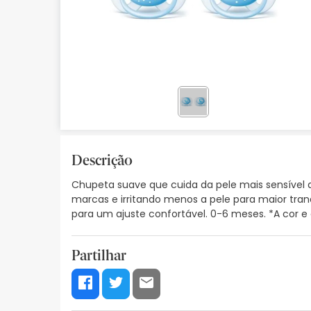
Bebés
Ótica
Ortopedia
Ervanária
Cosmética natural
Descrição
Promoções
Chupeta suave que cuida da pele mais sensível
Marcas
marcas e irritando menos a pele para maior tran
para um ajuste confortável. 0-6 meses. *A cor e
Mais vendidos
Health points
Partilhar
Blog