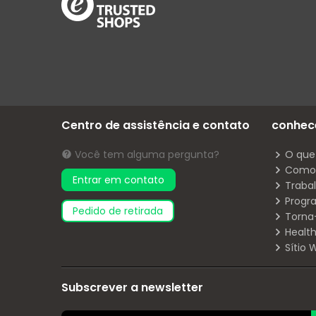
Centro de assistência e contato
conhec
Você tem alguma pergunta?
O que
Como 
Entrar em contato
Traba
Progr
pedido de retirada
Torna
Health
Sítio
Subscrever a newsletter