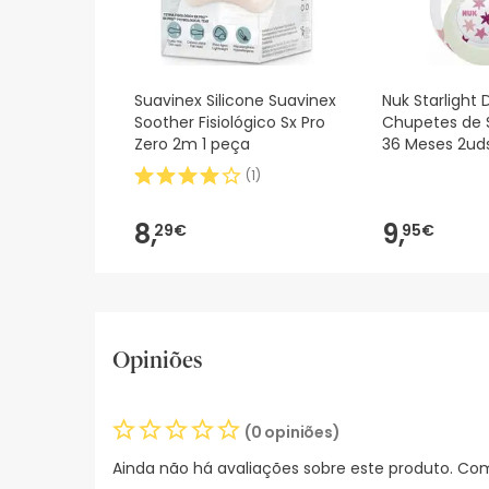
Suavinex Silicone Suavinex
Nuk Starlight 
Soother Fisiológico Sx Pro
Chupetes de S
Zero 2m 1 peça
36 Meses 2ud
(
1
)
8,
9,
29€
95€
Opiniões
(0 opiniões)
Ainda não há avaliações sobre este produto. Com