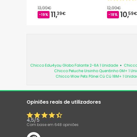
13,99€
12,99€
11,
10,
39€
59
-19%
-18%
Chicco Edu4you Globo Falante 2-6A 1 Unidade
Chicco
Chicco Peluche Ursinho Quentinho 0M+ 1 Un
Chicco Wow Pets Pónei Cú Cú 18M+ 1 Unida
Opiniões reais de utilizadores
4,5
/
5
Com base em
648
opiniões