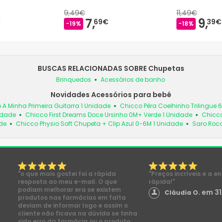
9,49€
11,49€
7,
9,
€
69€
39€
-19%
-18%
BUSCAS RELACIONADAS SOBRE Chupetas
Brinquedos
Acessórios de banho
Novidades Acessórios para bebé
 A Minha Primeira Guitarra 1 Unidade
Chicco Pêra Coelhinho Trilingue 
idade
Chicco First Dreams Doce Ursinho 0M+ Verde 1 Unidade
Chicco
de
Chicco Physio Soft Chupeta + Clip Azul 0-6M 1 Unidade
Saro Roc
"o que mais gostei foi a rápida
"Preços incríveis e a e
resposta ao meu e-mail. O que
rápida!"
podiam melhorar era se existem
em 31
Cláudia O.
produtos nas farmácias em falta
deviam de informar logo e assim o
cliente não ficava na dúvida se tinha
sido erro da farmácia ou o produto