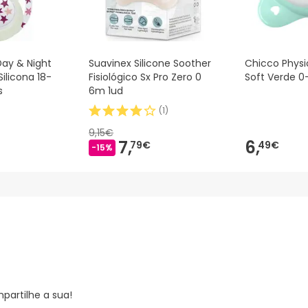
Day & Night
Suavinex Silicone Soother
Chicco Phys
ilicona 18-
Fisiológico Sx Pro Zero 0
Soft Verde 0
s
6m 1ud
(
1
)
9,15€
7,
6,
79€
49€
-15%
partilhe a sua!