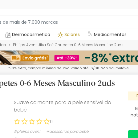
Dermocosmética
Solares
Medicamentos
tas
Philips Avent Ultra Soft Chupetes 0-6 Meses Masculino 2uds
*-8% extra, compra mínima de 72€. Válido até 16/08. Não acumulável.
upetes 0-6 Meses Masculino 2uds
Suave calmante para a pele sensível do
E
bebé
not
0
#philips avent
#acessórios para bebé