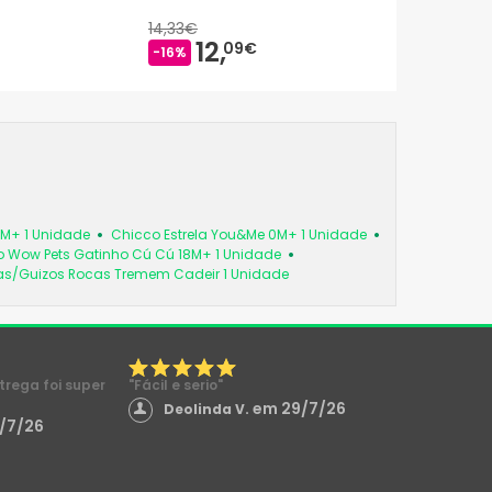
14,33€
12,
09€
-16%
6M+ 1 Unidade
Chicco Estrela You&Me 0M+ 1 Unidade
 Wow Pets Gatinho Cú Cú 18M+ 1 Unidade
as/Guizos Rocas Tremem Cadeir 1 Unidade
ntrega foi super
"Fácil e serio"
em 29/7/26
Deolinda V.
/7/26