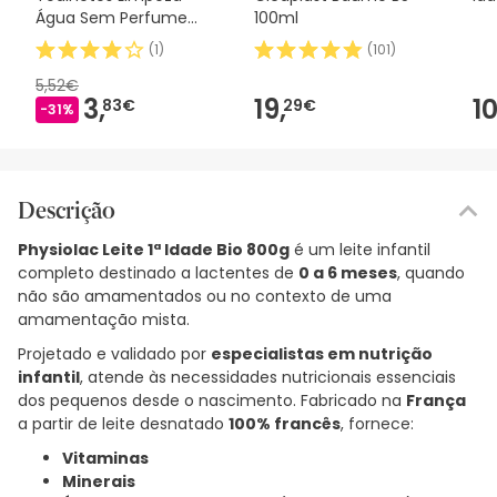
Água Sem Perfume
100ml
60 Unidades
(
1
)
(
101
)
5,52€
3,
19,
10
83€
29€
-31%
Descrição
Physiolac Leite 1ª Idade Bio 800g
é um leite infantil
completo destinado a lactentes de
0 a 6 meses
, quando
não são amamentados ou no contexto de uma
amamentação mista.
Projetado e validado por
especialistas em nutrição
infantil
, atende às necessidades nutricionais essenciais
dos pequenos desde o nascimento. Fabricado na
França
a partir de leite desnatado
100% francês
, fornece:
Vitaminas
Minerais