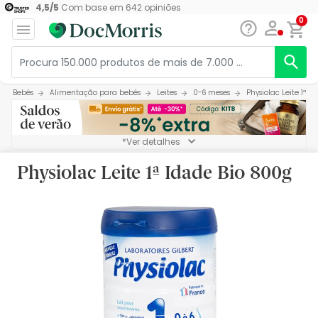
4,5
/
5
Com base em
642
opiniões
0
Bebés
Alimentação para bebés
Leites
0-6 meses
Physiolac Leite 1ª I
*Ver detalhes
Physiolac Leite 1ª Idade Bio 800g