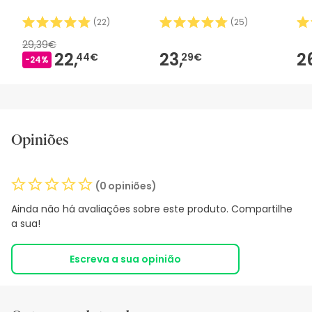
(
22
)
(
25
)
29,39€
22,
23,
2
44€
29€
-24%
Opiniões
(0 opiniões)
Ainda não há avaliações sobre este produto. Compartilhe
a sua!
Escreva a sua opinião