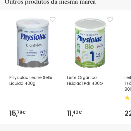
Outros produtos da mesma marca
Physiolac Leche Selle
Leite Orgânico
Lei
Liquida 400g
Fisiolac1 Pdr 400G
1 
80
15,
11,
2
79€
40€