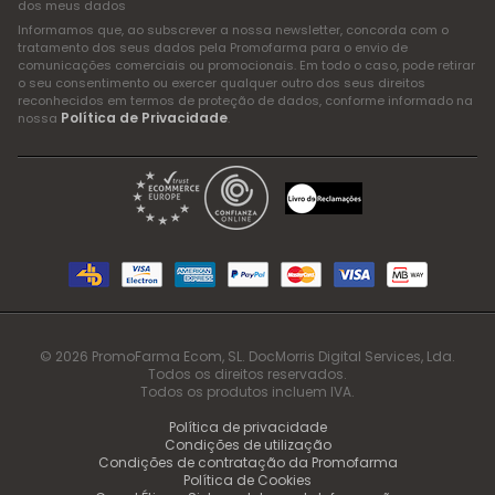
dos meus dados
Informamos que, ao subscrever a nossa newsletter, concorda com o
tratamento dos seus dados pela Promofarma para o envio de
comunicações comerciais ou promocionais. Em todo o caso, pode retirar
o seu consentimento ou exercer qualquer outro dos seus direitos
reconhecidos em termos de proteção de dados, conforme informado na
Política de Privacidade
nossa
.
© 2026 PromoFarma Ecom, SL. DocMorris Digital Services, Lda.
Todos os direitos reservados.
Todos os produtos incluem IVA.
Política de privacidade
Condições de utilização
Condições de contratação da Promofarma
Política de Cookies