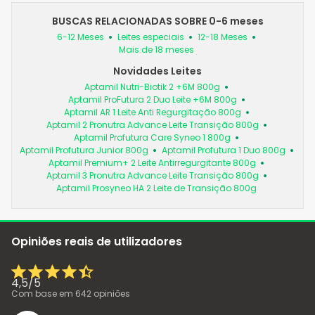
BUSCAS RELACIONADAS SOBRE 0-6 meses
6-12 Meses
Leites especiais
12-18 Meses
Mais de 18 meses
Novidades Leites
Aptamil Nutri-Biotik 2 +6M 800g
Aptamil ProFutura 2 Duo Leite +6M 800g
Aptamil AR 1 Leite Anti Regurgitação 800g
Aptamil 2 Pronutra Advance Leite Transição 800g
Aptamil Profutura Care Syneo 1 800g
Aptamil Profutura Junior 800g
Aptamil Profutura 1 Duo 800g
Aptamil Premium+ 2 Leite Antirregurgitante 800g
Aptamil 3 Pronutra Advance Leite Transição 800g
Aptamil Prosyneo HA 2 Leite de Transição 800g
Opiniões reais de utilizadores
4,5
/
5
Com base em
642
opiniões