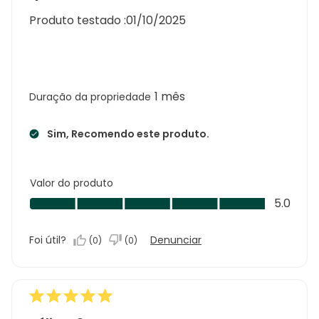
Produto testado :
01/10/2025
1 mês
Duração da propriedade
Sim, Recomendo este produto.
Valor do produto
Valor
5.0
do
produto,
Foi útil?
Denunciar
(
0
)
(
0
)
5.0
em
5