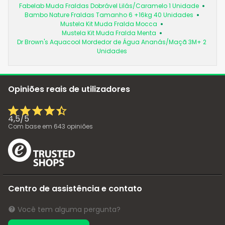
Fabelab Muda Fraldas Dobrável Lilás/Caramelo 1 Unidade
Bambo Nature Fraldas Tamanho 6 +16kg 40 Unidades
Mustela Kit Muda Fralda Mocca
Mustela Kit Muda Fralda Menta
Dr Brown's Aquacool Mordedor de Água Ananás/Maçã 3M+ 2
Unidades
Opiniões reais de utilizadores
4,5
/
5
Com base em
643
opiniões
Centro de assistência e contato
Você tem alguma pergunta?