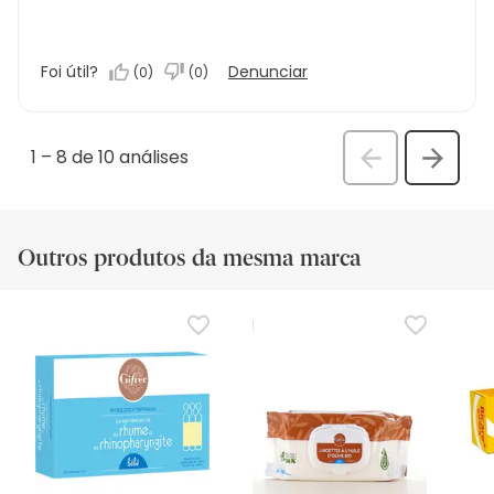
Foi útil?
Denunciar
(
0
)
(
0
)
1
–
8 de 10
análises
Anterior
Seguin
análi
análise
Outros produtos da mesma marca