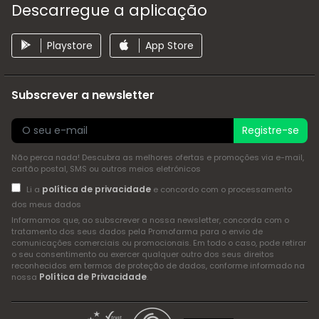
Descarregue a aplicação
Playstore
App Store
Subscrever a newsletter
Registre-se
Não perca nada! Descubra as melhores ofertas e promoções via e-mail,
cartão postal, SMS ou outros meios eletrónicos
política de privacidade
Li a
e concordo com o processamento
dos meus dados
Informamos que, ao subscrever a nossa newsletter, concorda com o
tratamento dos seus dados pela Promofarma para o envio de
comunicações comerciais ou promocionais. Em todo o caso, pode retirar
o seu consentimento ou exercer qualquer outro dos seus direitos
reconhecidos em termos de proteção de dados, conforme informado na
Política de Privacidade
nossa
.