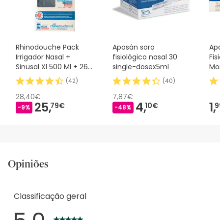
nossos termos e condições
.
Rhinodouche Pack
Aposán soro
Ap
Irrigador Nasal +
fisiológico nasal 30
Fis
Sinusal Xl 500 Ml + 26
single-dosex5ml
Mo
So RHINODOUCHE,
(
42
)
(
40
)
28,40€
7,87€
25,
4,
1,
79€
10€
9
-9%
-48%
Opiniões
Classificação geral