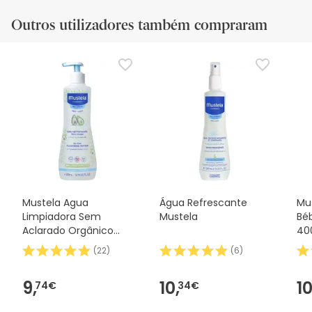
Outros utilizadores também compraram
Mustela Agua
Água Refrescante
Mu
Limpiadora Sem
Mustela
Bé
Aclarado Orgânico
40
500ml
(
22
)
(
6
)
9,
10,
10
74€
34€