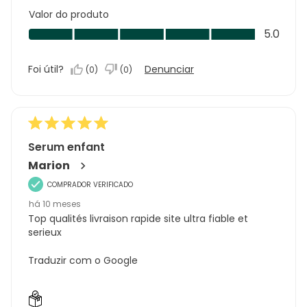
Valor do produto
Valor
5.0
do
produto,
Foi útil?
Denunciar
(
0
)
(
0
)
5.0
em
5
Serum enfant
Marion
COMPRADOR VERIFICADO
há 10 meses
Top qualités livraison rapide site ultra fiable et
serieux
Traduzir com o Google