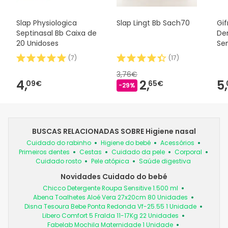
Slap Physiologica
Slap Lingt Bb Sach70
Gif
Septinasal Bb Caixa de
De
20 Unidoses
Sen
ml
(
7
)
(
17
)
3,76€
4,
2,
5,
09€
65€
-29%
BUSCAS RELACIONADAS SOBRE Higiene nasal
Cuidado do rabinho
Higiene do bebé
Acessórios
Primeiros dentes
Cestas
Cuidado da pele
Corporal
Cuidado rosto
Pele atópica
Saúde digestiva
Novidades Cuidado do bebé
Chicco Detergente Roupa Sensitive 1.500 ml
Abena Toalhetes Aloé Vera 27x20cm 80 Unidades
Disna Tesoura Bebe Ponta Redonda Vf-25.55 1 Unidade
Libero Comfort 5 Fralda 11-17Kg 22 Unidades
Fabelab Mochila Maternidade 1 Unidade