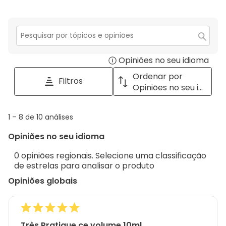
estrela.
do
produto,
5.0
em
Secção
para
5
Opiniões no seu idioma
Disp
pesquisar
tópicos
a
Ordenar por
Filtros
e
pop
Opiniões no seu idioma
opiniões
with
info
1
1
–
8 de 10
análises
abou
to
Regi
Opiniões no seu idioma
8
Sort.
de
0 opiniões regionais. Selecione uma classificação
10
de estrelas para analisar o produto
análises
Opiniões globais
Très Pratique ce volume 10ml