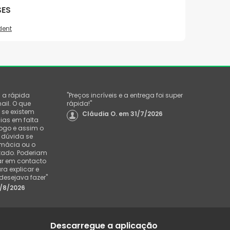
SES
dent
i a rápida
"
Preços incríveis e a entrega foi super
ail. O que
rápida!
"
 se existem
Cláudia O.
em
31/7/2026
ias em falta
ogo e assim o
a dúvida se
rmácia ou o
tado. Poderiam
r em contacto
ra explicar e
 desejava fazer
"
/8/2026
Descarregue a aplicação