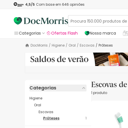
4,5
/5
Com base em
646
opiniões
Categorias
Ofertas Flash
Nossa marca
DocMorris
/
Higiene
/
Oral
/
Escovas
/
Próteses
Escovas de
Categorias
1 produto
Higiene
Oral
Escovas
Próteses
1