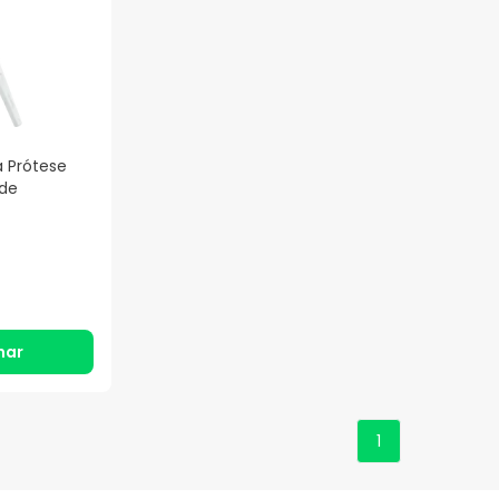
 Prótese
ade
nar
1