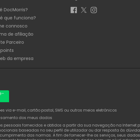
é DocMorris?
é que funciona?
he connosco
ma de afiliação
te Parceiro
 points
Web da empresa
e-
 via e-mail, cartão postal, SMS ou outros meios eletrónicos
ssamento dos meus dados
pessoais fornecidos e obtidos a partir da sua navegação na Internet pa
cionais baseadas no seu perfil de utilizador ou dar resposta às dúvida
u cumprimento das normas. A fim de fornecer-lhe os serviços, seus dad