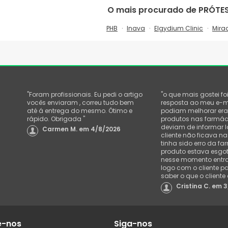
O mais procurado de
PRÓTE
PHB
Inava
Elgydium Clinic
Mira
"
Foram profissionais. Eu pedi o artigo
"
o que mais gostei fo
vocês enviaram , correu tudo bem
resposta ao meu e-m
até á entrega do mesmo. Ótimo e
podiam melhorar era
rápido. Obrigada
"
produtos nas farmác
deviam de informar l
Carmen M.
em
4/8/2026
cliente não ficava n
tinha sido erro da fa
produto estava esgo
nesse momento entra
logo com o cliente pa
saber o que o cliente
Cristina C.
em
3
e-nos
Siga-nos