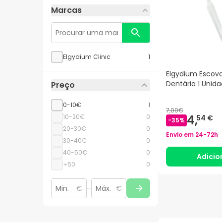
Marcas
Elgydium Clinic
1
Elgydium Escova
Dentária 1 Unid
Preço
0-10€
1
7,00€
4,
10-20€
0
54 €
-
35
%
20-30€
0
Envio em
24-72h
30-40€
0
40-50€
0
Adicio
+50
0
€
–
€