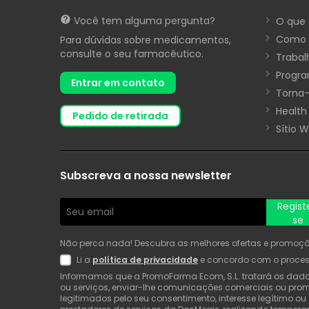
Você tem alguma pergunta?
O que 
Como 
Para dúvidas sobre medicamentos,
consulte o seu farmacêutico.
Trabal
Progra
Entrar em contato
Torna-
Health
pedido de retirada
Sítio 
Subscreva a nossa newsletter
Regist
se
Não perca nada! Descubra as melhores ofertas e promoções
Li a
política de privacidade
e concordo com o proce
Informamos que a PromoFarma Ecom, S.L. tratará os dados 
ou serviços, enviar-lhe comunicações comerciais ou promo
legitimados pelo seu consentimento, interesse legítimo o