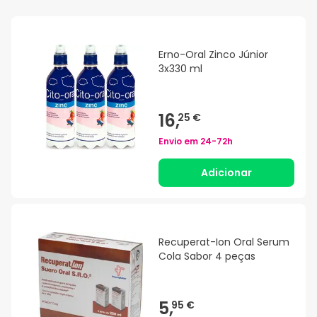
Erno-Oral Zinco Júnior
3x330 ml
16,
25 €
Envio em
24-72h
Adicionar
Recuperat-Ion Oral Serum
Cola Sabor 4 peças
5,
95 €