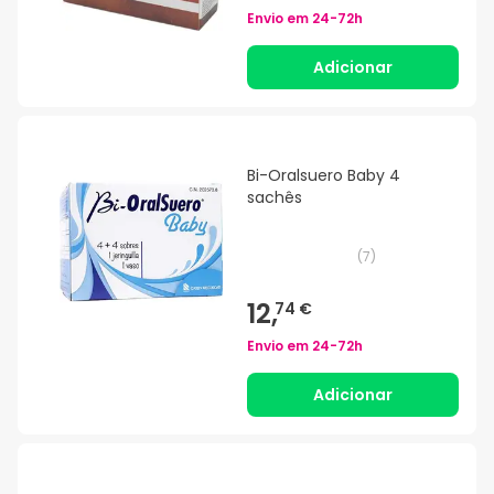
Envio em
24-72h
Adicionar
Bi-Oralsuero Baby 4
sachês
(
7
)
12,
74 €
Envio em
24-72h
Adicionar