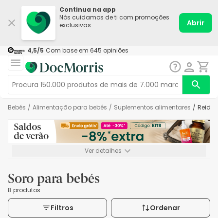
Continua na app
Nós cuidamos de ti com promoções
Abrir
exclusivas
4,5
/5
Com base em
645
opiniões
Bebés
/
Alimentação para bebés
/
Suplementos alimentares
/
Reidr
Ver detalhes
*-8% extra, compra mínima de 72€. Válido até 16/08. Não
acumulável.
Soro para bebés
8 produtos
Filtros
Ordenar