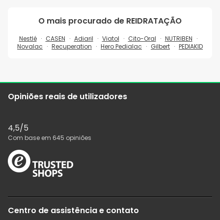
O mais procurado de
REIDRATAÇÃO
Nestlé
CASEN
Adiaril
Viatol
Cito-Oral
NUTRIBEN
Novalac
Recuperation
Hero Pedialac
Gilbert
PEDIAKID
Opiniões reais de utilizadores
4,5
/5
Com base em
645
opiniões
Centro de assistência e contato