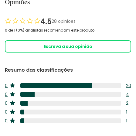
Opiniões
4.5
28 opiniões
0 de 1 (0%) analistas recomendam este produto
Escreva a sua opinião
Resumo das classificações
0
20
estrelas
20
0
4
estrelas
anál
4
0
2
com
estrelas
anál
2
5
0
1
com
estrelas
anál
estre
1
4
0
1
com
estrelas
anál
estre
1
3
com
anál
estre