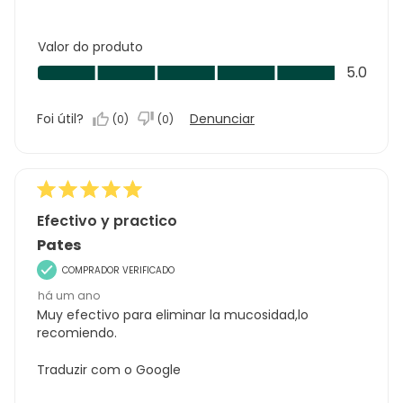
Valor do produto
Valor
5.0
do
produto,
Foi útil?
Denunciar
(
0
)
(
0
)
5.0
em
5
Efectivo y practico
Pates
COMPRADOR VERIFICADO
há um ano
Muy efectivo para eliminar la mucosidad,lo
recomiendo.
Traduzir com o Google