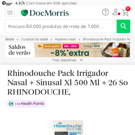
4,5
/
5
Com base em
638
opiniões
0
Bebés
Cuidado do bebé
Higiene nasal
Rhinodouche Pack Irrigador Nasal
*Ver detalhes
Rhinodouche Pack Irrigador
Nasal + Sinusal Xl 500 Ml + 26 So
RHINODOUCHE,
Health Points