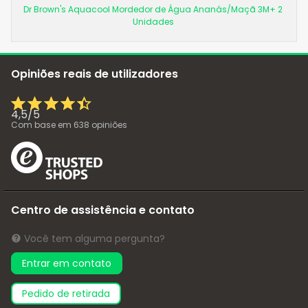
Dr Brown's Aquacool Mordedor de Água Ananás/Maçã 3M+ 2
Unidades
Opiniões reais de utilizadores
4,5
/
5
Com base em
638
opiniões
Centro de assistência e contato
Você tem alguma pergunta?
Entrar em contato
pedido de retirada