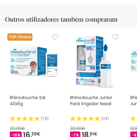
Outros utilizadores também compraram
TOP Choice
Rhinodouche Sal
Rhinodouche Junior
Rh
40x5g
Pack Irrigador Nasal
Ju
(
79
)
(
24
)
20,00€
20,00€
13
16,
18,
39€
61€
-18%
-7%
-4