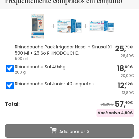
Frequentemente comprados em conjunto
25,
Rhinodouche Pack Irrigador Nasal + Sinusal Xl
79€
500 Ml + 26 So RHINODOUCHE,
28,40€
500 ml
18,
Rhinodouche Sal 40x5g
69€
200 g
20,00€
12,
Rhinodouche Sal Junior 40 saquetas
92€
13,80€
57,
40€
Total:
62,20€
Você salva
4,80€
Adicionar os 3