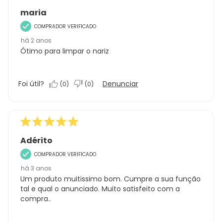
análises
maria
COMPRADOR VERIFICADO
há 2 anos
Ótimo para limpar o nariz
Foi útil?
Denunciar
(
0
)
(
0
)
Adérito
COMPRADOR VERIFICADO
há 3 anos
Um produto muitissimo bom. Cumpre a sua função
tal e qual o anunciado. Muito satisfeito com a
compra..