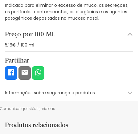
Indicada para eliminar o excesso de muco, as secreções,
as partículas contaminantes, os alergénios e os agentes
patogénicos depositados na mucosa nasal.
Preço por 100 ML
5,16€ / 100 ml
Partilhar
Informações sobre segurança e produtos
Recursos de segurança visual
Dados do fabricante
Gestor o
Comunicar questões jurídicas
Recursos de segurança visual
Produtos relacionados
De momento, não dispomos de imagens de segurança
para este produto, mas estamos a trabalhar nisso.