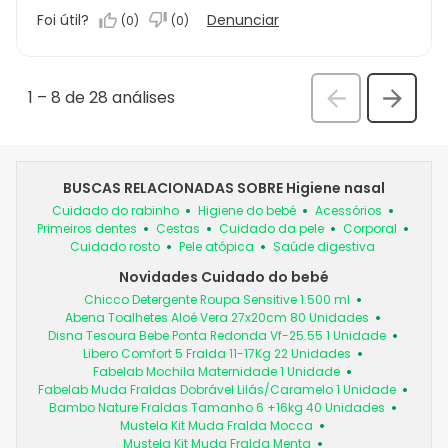
Foi útil?
Denunciar
(
0
)
(
0
)
1
–
8 de 28
análises
Anterior
Seguin
análi
análise
BUSCAS RELACIONADAS SOBRE Higiene nasal
Cuidado do rabinho
Higiene do bebé
Acessórios
Primeiros dentes
Cestas
Cuidado da pele
Corporal
Cuidado rosto
Pele atópica
Saúde digestiva
Novidades Cuidado do bebé
Chicco Detergente Roupa Sensitive 1.500 ml
Abena Toalhetes Aloé Vera 27x20cm 80 Unidades
Disna Tesoura Bebe Ponta Redonda Vf-25.55 1 Unidade
Libero Comfort 5 Fralda 11-17Kg 22 Unidades
Fabelab Mochila Maternidade 1 Unidade
Fabelab Muda Fraldas Dobrável Lilás/Caramelo 1 Unidade
Bambo Nature Fraldas Tamanho 6 +16kg 40 Unidades
Mustela Kit Muda Fralda Mocca
Mustela Kit Muda Fralda Menta