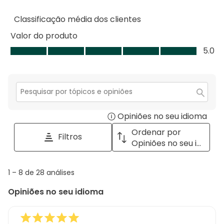
2
com
estre
1
Classificação média dos clientes
estre
Valor do produto
Valor
5.0
do
produto,
5.0
em
Secção
para
5
Opiniões no seu idioma
Disp
pesquisar
tópicos
a
Ordenar por
Filtros
e
pop
Opiniões no seu idioma
opiniões
with
info
1
1
–
8 de 28
análises
abou
to
Regi
Opiniões no seu idioma
8
Sort.
de
28