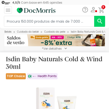
4,5
/
5
Com base em
645
opiniões
0
Bebés
Cuidado do bebé
Cuidado da pele
Isdin Baby Naturals Cold & W
*Ver detalhes
Isdin Baby Naturals Cold & Wind
30ml
TOP Choice
Health Points