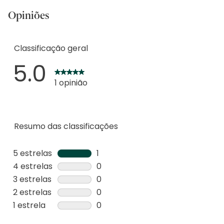
Opiniões
Classificação geral
5.0
1 opinião
Resumo das classificações
5 estrelas
estrelas
1
1
4 estrelas
estrelas
0
análise
0
3 estrelas
estrelas
0
com
análise
0
2 estrelas
estrelas
0
5
com
análise
0
1 estrela
estrelas
0
estrelas.
4
com
análise
0