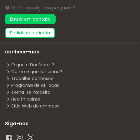
Você tem alguma pergunta?
Entrar em contato
pedido de retirada
conhece-nos
O que é DocMorris?
Como é que funciona?
Trabalhe connosco
Programa de afiliação
Torna-te Parceiro
Health points
Sítio Web da empresa
Siga-nos