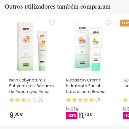
Outros utilizadores também compraram
TOP
Isdin Babynaturals
Nutraisdin Creme
ISD
Babynaturals Bálsamo
Hidratante Facial
Lo
de Reparação Perioral
Natural para Bebés
15ml
50ml
(
2
)
(
3
)
14,95€
19,
9,
11,
85€
72€
-22%
-1