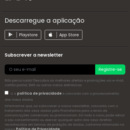
Descarregue a aplicação
Playstore
App Store
Subscrever a newsletter
Registre-se
Não perca nada! Descubra as melhores ofertas e promoções via e-mail,
cartão postal, SMS ou outros meios eletrónicos
política de privacidade
Li a
e concordo com o processamento
dos meus dados
Informamos que, ao subscrever a nossa newsletter, concorda com o
tratamento dos seus dados pela Promofarma para o envio de
comunicações comerciais ou promocionais. Em todo o caso, pode retirar
o seu consentimento ou exercer qualquer outro dos seus direitos
reconhecidos em termos de proteção de dados, conforme informado na
Política de Privacidade
nossa
.