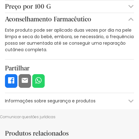
DEXPANTENOL. ÓLEO DE BAGAÇO DE AZEITONA. GLYCERINE.
Preço por 100 G
DIGLUCONATO DE CLOREXIDINA.
27,97€ / 100 g
Aconselhamento Farmacêutico
Este produto pode ser aplicado duas vezes por dia na pele
limpa e seca do bebé, embora, se necessário, a frequência
possa ser aumentada até se conseguir uma reparação
cutânea completa.
Partilhar
Informações sobre segurança e produtos
Recursos de segurança visual
Dados do fabricante
Gestor o
Comunicar questões jurídicas
Recursos de segurança visual
Produtos relacionados
De momento, não dispomos de imagens de segurança