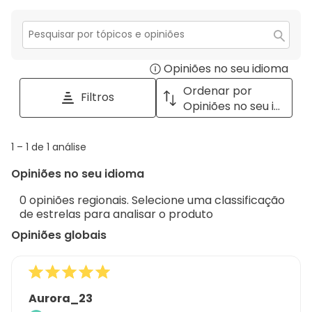
estrelas.
3
com
análise
estrelas.
2
com
estrelas.
1
Secção
para
estrela.
Opiniões no seu idioma
Disp
pesquisar
tópicos
a
Ordenar por
Filtros
e
pop
Opiniões no seu idioma
opiniões
with
info
1
1
–
1 de 1
análise
abou
to
Regi
Opiniões no seu idioma
1
Sort.
de
0 opiniões regionais. Selecione uma classificação
1
de estrelas para analisar o produto
análise
Opiniões globais
Aurora_23