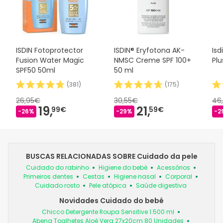
ISDIN Fotoprotector
ISDIN® Eryfotona AK-
Isd
Fusion Water Magic
NMSC Creme SPF 100+
Plu
SPF50 50ml
50 ml
(
381
)
(
175
)
26,95€
30,55€
46
19,
21,
99€
59€
-26%
-29%
-2
BUSCAS RELACIONADAS SOBRE Cuidado da pele
Cuidado do rabinho
Higiene do bebé
Acessórios
Primeiros dentes
Cestas
Higiene nasal
Corporal
Cuidado rosto
Pele atópica
Saúde digestiva
Novidades Cuidado do bebé
Chicco Detergente Roupa Sensitive 1.500 ml
Abena Toalhetes Aloé Vera 27x20cm 80 Unidades