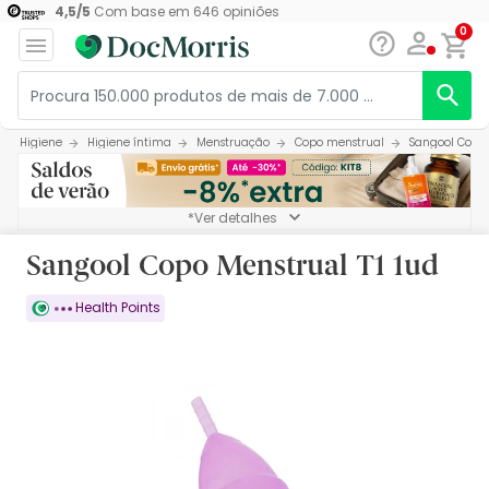
4,5
/
5
Com base em
646
opiniões
0
Higiene
Higiene íntima
Menstruação
Copo menstrual
Sangool Copo 
*Ver detalhes
Sangool Copo Menstrual T1 1ud
Health Points