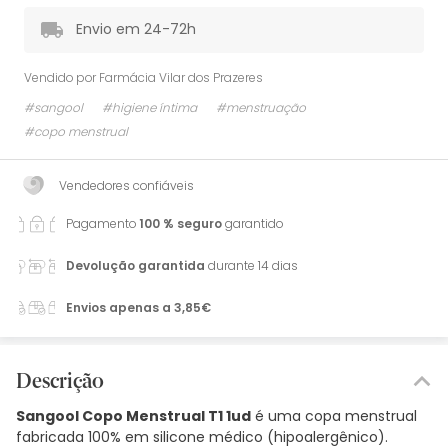
Envio em 24-72h
Vendido por
Farmácia Vilar dos Prazeres
#sangool
#higiene íntima
#menstruação
#copo menstrual
Vendedores confiáveis
Pagamento
100 % seguro
garantido
Devolução garantida
durante 14 dias
Envios apenas a 3,85€
Descrição
Sangool Copo Menstrual T1 1ud
é uma copa menstrual
fabricada 100% em silicone médico (hipoalergênico).