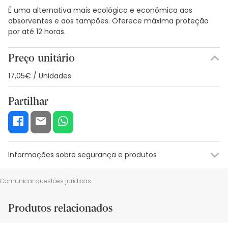
É uma alternativa mais ecológica e econômica aos
absorventes e aos tampões. Oferece máxima proteção
por até 12 horas.
Preço unitário
17,05€ / Unidades
Partilhar
Informações sobre segurança e produtos
Recursos de segurança visual
Dados do fabricante
Gestor o
Comunicar questões jurídicas
Recursos de segurança visual
Produtos relacionados
De momento, não dispomos de imagens de segurança
para este produto, mas estamos a trabalhar nisso.