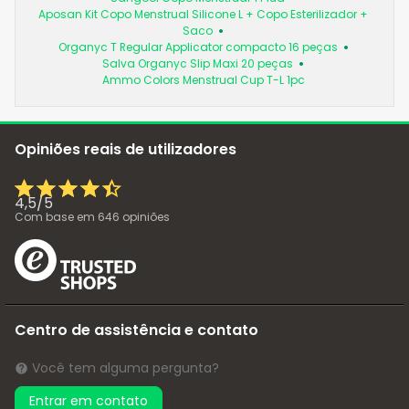
Aposan Kit Copo Menstrual Silicone L + Copo Esterilizador +
Saco
Organyc T Regular Applicator compacto 16 peças
Salva Organyc Slip Maxi 20 peças
Ammo Colors Menstrual Cup T-L 1pc
Opiniões reais de utilizadores
4,5
/
5
Com base em
646
opiniões
Centro de assistência e contato
Você tem alguma pergunta?
Entrar em contato