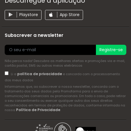
Descarregue a aplicação
Playstore
App Store
Subscrever a newsletter
Registre-se
Não perca nada! Descubra as melhores ofertas e promoções via e-mail,
cartão postal, SMS ou outros meios eletrónicos
política de privacidade
Li a
e concordo com o processamento
dos meus dados
Informamos que, ao subscrever a nossa newsletter, concorda com o
tratamento dos seus dados pela Promofarma para o envio de
comunicações comerciais ou promocionais. Em todo o caso, pode retirar
o seu consentimento ou exercer qualquer outro dos seus direitos
reconhecidos em termos de proteção de dados, conforme informado na
Política de Privacidade
nossa
.