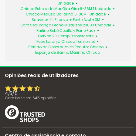
Unidade
Chicco Estrela do Mar Gira Gira 6-36M 1 Unidade
Chicco Medusa Bailarina 6-36M 1 Unidade
Suavinex Kit Escova + Pente Azul +0M
Saro Segurança Fecho Multiusos 2380 1 Unidade
Farline Bebé Cepillo y Peine Pack
Cebion 20 Comp Efervescente
Peixe Laranja Chicco Termomet
Sortido de Cores suaves Redutor Chicco
Esponja de Banho Marinho Chicco
Opiniões reais de utilizadores
4,5
/
5
Com base em
645
opiniões
Centro de assistência e contato