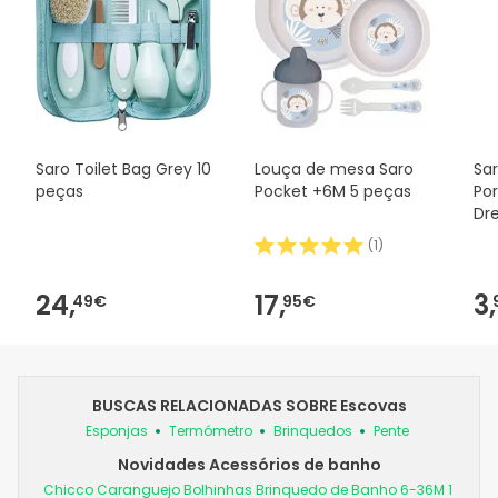
Saro Toilet Bag Grey 10
Louça de mesa Saro
Sar
peças
Pocket +6M 5 peças
Po
Dr
(
1
)
24,
17,
3,
49€
95€
BUSCAS RELACIONADAS SOBRE Escovas
Esponjas
Termómetro
Brinquedos
Pente
Novidades Acessórios de banho
Chicco Caranguejo Bolhinhas Brinquedo de Banho 6-36M 1