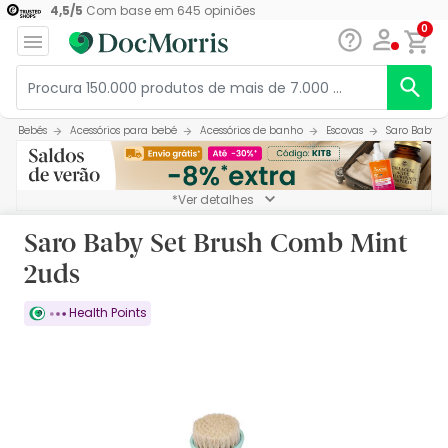
4,5
/
5
Com base em
645
opiniões
0
Bebés
Acessórios para bebé
Acessórios de banho
Escovas
Saro Baby S
*Ver detalhes
Saro Baby Set Brush Comb Mint
2uds
Health Points