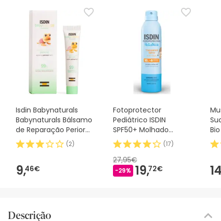
Isdin Babynaturals
Fotoprotector
Mu
Babynaturals Bálsamo
Pediátrico ISDIN
Su
de Reparação Perioral
SPF50+ Molhado
Bi
15ml
Transparente 250ml
(
2
)
(
17
)
27,95€
9,
19,
14
46€
72€
-29%
Descrição