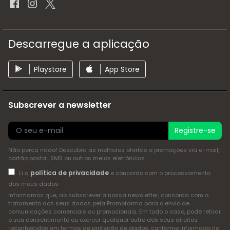
Descarregue a aplicação
Playstore
App Store
Subscrever a newsletter
Registre-se
Não perca nada! Descubra as melhores ofertas e promoções via e-mail,
cartão postal, SMS ou outros meios eletrónicos
política de privacidade
Li a
e concordo com o processamento
dos meus dados
Informamos que, ao subscrever a nossa newsletter, concorda com o
tratamento dos seus dados pela Promofarma para o envio de
comunicações comerciais ou promocionais. Em todo o caso, pode retirar
o seu consentimento ou exercer qualquer outro dos seus direitos
reconhecidos em termos de proteção de dados, conforme informado na