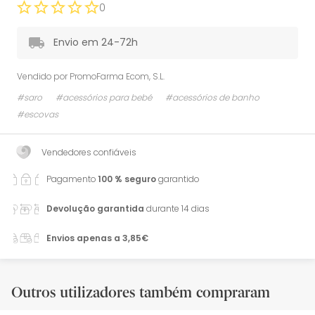
0
Envio em 24-72h
Vendido por
PromoFarma Ecom, S.L.
#saro
#acessórios para bebé
#acessórios de banho
#escovas
Vendedores confiáveis
Pagamento
100 % seguro
garantido
Devolução garantida
durante 14 dias
Envios apenas a 3,85€
Outros utilizadores também compraram