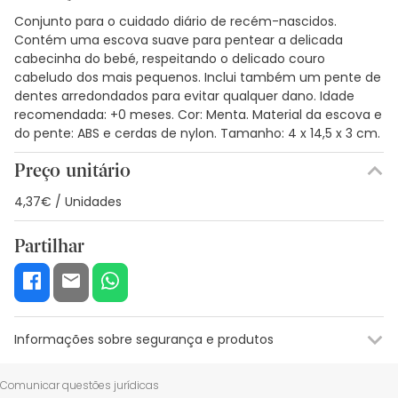
Conjunto para o cuidado diário de recém-nascidos.
Contém uma escova suave para pentear a delicada
cabecinha do bebé, respeitando o delicado couro
cabeludo dos mais pequenos. Inclui também um pente de
dentes arredondados para evitar qualquer dano. Idade
recomendada: +0 meses. Cor: Menta. Material da escova e
do pente: ABS e cerdas de nylon. Tamanho: 4 x 14,5 x 3 cm.
Preço unitário
4,37€ / Unidades
Partilhar
Informações sobre segurança e produtos
Recursos de segurança visual
Dados do fabricante
Gestor o
Comunicar questões jurídicas