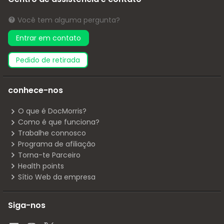
Você tem alguma pergunta?
Entrar em contato
pedido de retirada
conhece-nos
O que é DocMorris?
Como é que funciona?
Trabalhe connosco
Programa de afiliação
Torna-te Parceiro
Health points
Sítio Web da empresa
Siga-nos