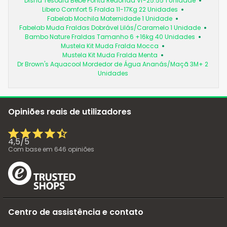
Disna Tesoura Bebe Ponta Redonda Vf-25.55 1 Unidade
Libero Comfort 5 Fralda 11-17Kg 22 Unidades
Fabelab Mochila Maternidade 1 Unidade
Fabelab Muda Fraldas Dobrável Lilás/Caramelo 1 Unidade
Bambo Nature Fraldas Tamanho 6 +16kg 40 Unidades
Mustela Kit Muda Fralda Mocca
Mustela Kit Muda Fralda Menta
Dr Brown's Aquacool Mordedor de Água Ananás/Maçã 3M+ 2
Unidades
Opiniões reais de utilizadores
4,5
/
5
Com base em
646
opiniões
Centro de assistência e contato