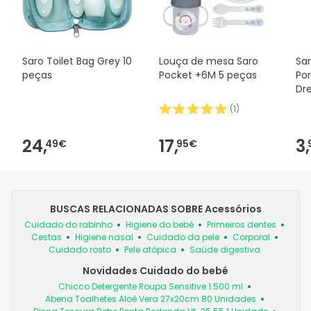
Saro Toilet Bag Grey 10
Louça de mesa Saro
Sar
peças
Pocket +6M 5 peças
Po
Dr
(
1
)
24,
17,
3,
49€
95€
BUSCAS RELACIONADAS SOBRE Acessórios
Cuidado do rabinho
Higiene do bebé
Primeiros dentes
Cestas
Higiene nasal
Cuidado da pele
Corporal
Cuidado rosto
Pele atópica
Saúde digestiva
Novidades Cuidado do bebé
Chicco Detergente Roupa Sensitive 1.500 ml
Abena Toalhetes Aloé Vera 27x20cm 80 Unidades