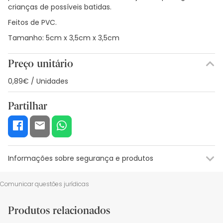
crianças de possíveis batidas.
Feitos de PVC.
Tamanho: 5cm x 3,5cm x 3,5cm
Preço unitário
0,89€ / Unidades
Partilhar
Informações sobre segurança e produtos
Recursos de segurança visual
Dados do fabricante
Gestor o
Comunicar questões jurídicas
Recursos de segurança visual
Produtos relacionados
De momento, não dispomos de imagens de segurança