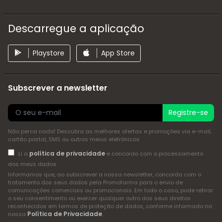
Descarregue a aplicação
Playstore
App Store
Subscrever a newsletter
Registre-se
Não perca nada! Descubra as melhores ofertas e promoções via e-mail,
cartão postal, SMS ou outros meios eletrónicos
política de privacidade
Li a
e concordo com o processamento
dos meus dados
Informamos que, ao subscrever a nossa newsletter, concorda com o
tratamento dos seus dados pela Promofarma para o envio de
comunicações comerciais ou promocionais. Em todo o caso, pode retirar
o seu consentimento ou exercer qualquer outro dos seus direitos
reconhecidos em termos de proteção de dados, conforme informado na
Política de Privacidade
nossa
.