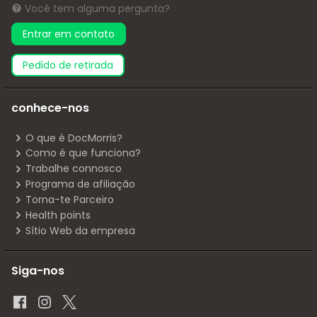
Você tem alguma pergunta?
Entrar em contato
pedido de retirada
conhece-nos
O que é DocMorris?
Como é que funciona?
Trabalhe connosco
Programa de afiliação
Torna-te Parceiro
Health points
Sítio Web da empresa
Siga-nos