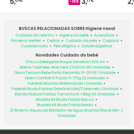
5,
3,
2,
01€
17€
dos
-16%
10
BUSCAS RELACIONADAS SOBRE Higiene nasal
Cuidado do rabinho
Higiene do bebé
Acessórios
Primeiros dentes
Cestas
Cuidado da pele
Corporal
Cuidado rosto
Pele atópica
Saúde digestiva
Novidades Cuidado do bebé
Chicco Detergente Roupa Sensitive 1.500 ml
Abena Toalhetes Aloé Vera 27x20cm 80 Unidades
Disna Tesoura Bebe Ponta Redonda Vf-25.55 1 Unidade
Libero Comfort 5 Fralda 11-17Kg 22 Unidades
Fabelab Mochila Maternidade 1 Unidade
Fabelab Muda Fraldas Dobrável Lilás/Caramelo 1 Unidade
Bambo Nature Fraldas Tamanho 6 +16kg 40 Unidades
Mustela Kit Muda Fralda Mocca
Mustela Kit Muda Fralda Menta
Dr Brown's Aquacool Mordedor de Água Ananás/Maçã 3M+ 2
Unidades