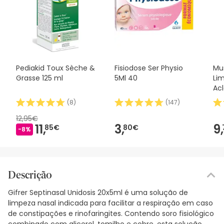
Pediakid Toux Sèche &
Fisiodose Ser Physio
Mu
Grasse 125 ml
5Ml 40
Li
Ac
50
(
8
)
(
147
)
12,95€
11,
3,
9,
85€
80€
-8%
Descrição
Gifrer Septinasal Unidosis 20x5ml é uma solução de
limpeza nasal indicada para facilitar a respiração em caso
de constipações e rinofaringites. Contendo soro fisiológico
combinado com glicerol, tomilho e cobre, esta solução