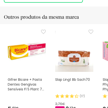
Outros produtos da mesma marca
Gifrer Bicare + Pasta
Slap Lingt Bb Sach70
Sla
Dentes Gengivas
Phy
Sensíveis Fl 5 Plant 75
Phy
ml
Phy
(
17
)
Phy
Ba
3,76€