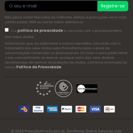
Registre-se
Não perca nada! Descubra as melhores ofertas e promoções via e-mail,
cartão postal, SMS ou outros meios eletrónicos
política de privacidade
Li a
e concordo com o processamento
dos meus dados
Informamos que, ao subscrever a nossa newsletter, concorda com o
tratamento dos seus dados pela Promofarma para o envio de
comunicações comerciais ou promocionais. Em todo o caso, pode retirar
o seu consentimento ou exercer qualquer outro dos seus direitos
reconhecidos em termos de proteção de dados, conforme informado na
Política de Privacidade
nossa
.
© 2026 PromoFarma Ecom, SL. DocMorris Digital Services, Lda.