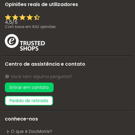
Opiniões reais de utilizadores
4,5
/
5
Com base em
642
opiniões
Centro de assistência e contato
Você tem alguma pergunta?
Entrar em contato
pedido de retirada
conhece-nos
O que é DocMorris?