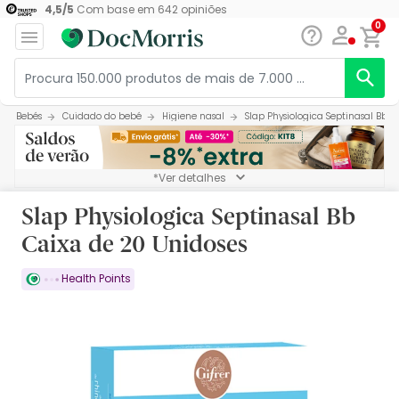
4,5
/
5
Com base em
642
opiniões
0
Bebés
Cuidado do bebé
Higiene nasal
Slap Physiologica Septinasal Bb C
*Ver detalhes
Slap Physiologica Septinasal Bb
Caixa de 20 Unidoses
Health Points