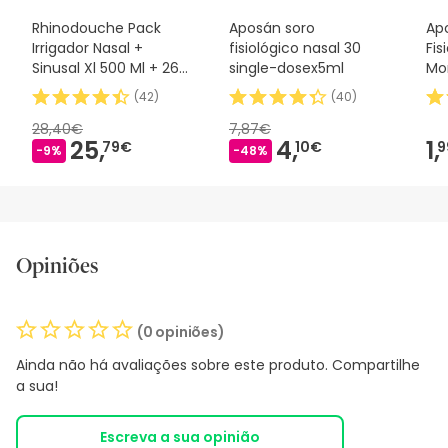
Rhinodouche Pack
Aposán soro
Ap
Irrigador Nasal +
fisiológico nasal 30
Fis
Sinusal Xl 500 Ml + 26
single-dosex5ml
Mo
So RHINODOUCHE,
(
42
)
(
40
)
28,40€
7,87€
25,
4,
1,
79€
10€
9
-9%
-48%
Opiniões
(0 opiniões)
Ainda não há avaliações sobre este produto. Compartilhe
a sua!
Escreva a sua opinião